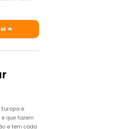
rel
ar
 Europa e
a e que fazem
ção e tem cada