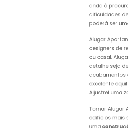
anda à procur
dificuldades d
poderá ser uma
Alugar Apartam
designers de 
ou casal. Alug
detalhe seja d
acabamentos de
excelente equi
Aljustrel uma z
Tornar Alugar 
edifícios mais
uma
construç