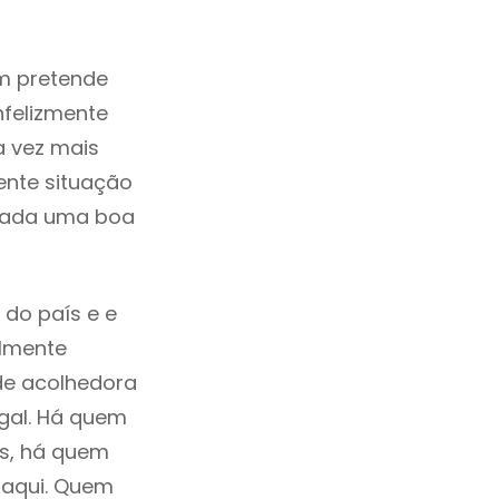
m pretende
nfelizmente
a vez mais
ente situação
erada uma boa
 do país e e
ilmente
de acolhedora
ugal. Há quem
os, há quem
 aqui. Quem