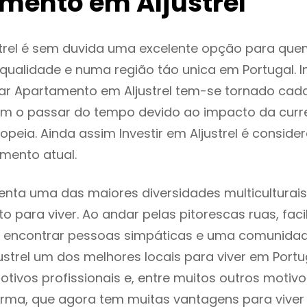
mento em Aljustrel
strel é sem duvida uma excelente opção para que
ualidade e numa região táo unica em Portugal. I
ar Apartamento em Aljustrel tem-se tornado cad
m o passar do tempo devido ao impacto da curr
peia. Ainda assim Investir em Aljustrel é consid
mento atual.
senta uma das maiores diversidades multiculturais
to para viver. Ao andar pelas pitorescas ruas, fac
 encontrar pessoas simpáticas e uma comunida
justrel um dos melhores locais para viver em Port
tivos profissionais e, entre muitos outros motiv
rma, que agora tem muitas vantagens para viver