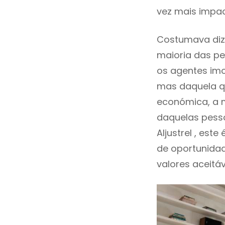
vez mais impact
Costumava diz
maioria das pe
os agentes imo
mas daquela qu
económica, a m
daquelas pess
Aljustrel , es
de oportunida
valores aceitáv