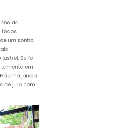
onho da
, todos
a de um sonho
ais
ustrel. Se foi
artamento em
 Há uma janela
as de juro com