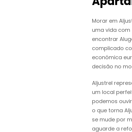
Aparta
Morar em Alju
uma vida com q
encontrar Alug
complicado co
económica euro
decisão no mo
Aljustrel repre
um local perfei
podemos ouvir
o que torna Al
se mude por mo
aguarde a refo