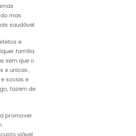
gumas
cado mas
ais saudável.
itetos e
quer família
as sem que o
 e unicas ,
e socias e
ego, fazem de
ica promover
m
custo viável