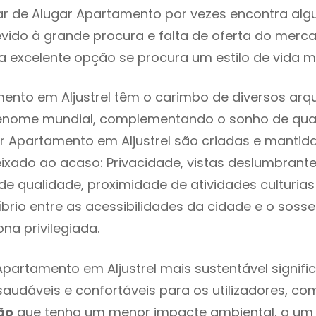
ar de Alugar Apartamento por vezes encontra al
evido à grande procura e falta de oferta do mer
 excelente opção se procura um estilo de vida m
ento em Aljustrel têm o carimbo de diversos arqu
renome mundial, complementando o sonho de qual
ar Apartamento em Aljustrel são criadas e mantid
eixado ao acaso: Privacidade, vistas deslumbrantes
 qualidade, proximidade de atividades culturias 
líbrio entre as acessibilidades da cidade e o soss
ona privilegiada.
Apartamento em Aljustrel mais sustentável signif
 saudáveis e confortáveis para os utilizadores, co
ão
que tenha um menor impacte ambiental, a um 