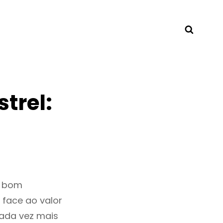
Searc
trel:
m bom
 face ao valor
cada vez mais