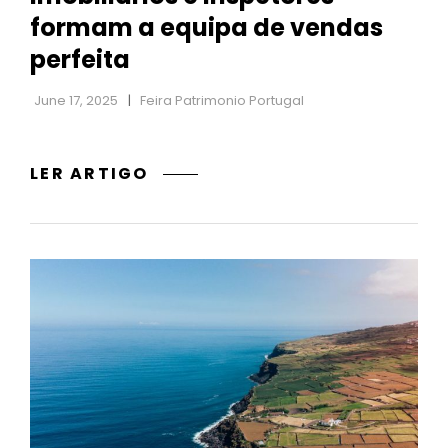
formam a equipa de vendas
perfeita
June 17, 2025
Feira Patrimonio Portugal
PORQUE
LER ARTIGO
É
QUE
AGENTES
IMOBILIÁRIOS
E
INSPETORES
FORMAM
A
EQUIPA
DE
VENDAS