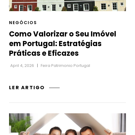
h
CAT
NEGÓCIOS
LINKS
Como Valorizar o Seu Imóvel
em Portugal: Estratégias
Práticas e Eficazes
April 4, 2026
Feira Patrimonio Portugal
COMO
LER ARTIGO
VALORIZAR
O
SEU
IMÓVEL
EM
PORTUGAL: