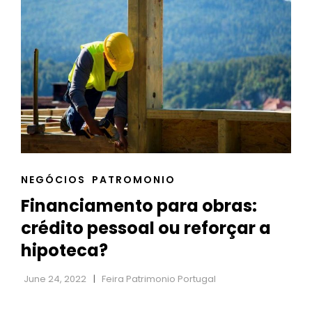
SEO
NO
SETOR
IMOBILIÁRIO
CAT
NEGÓCIOS
PATROMONIO
LINKS
Financiamento para obras:
crédito pessoal ou reforçar a
hipoteca?
June 24, 2022
Feira Patrimonio Portugal