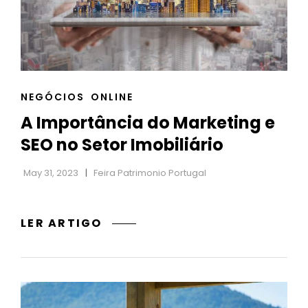
DESENVOLVIMENTO
PROFISSIONAL
CAT
NEGÓCIOS
ONLINE
LINKS
A Importância do Marketing e
SEO no Setor Imobiliário
May 31, 2023
Feira Patrimonio Portugal
A
LER ARTIGO
IMPORTÂNCIA
DO
MARKETING
E