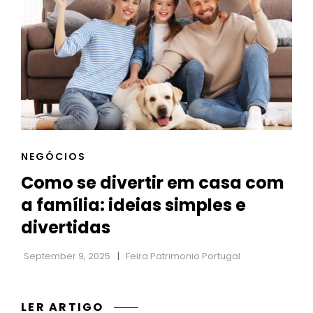
ESTRATÉGIAS
PRÁTICAS
E
EFICAZES
CAT
NEGÓCIOS
LINKS
Como se divertir em casa com
a família: ideias simples e
divertidas
September 9, 2025
Feira Patrimonio Portugal
COMO
LER ARTIGO