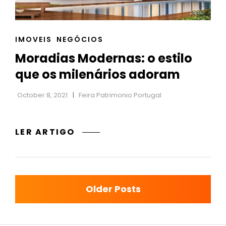
CAT
IMOVEIS
NEGÓCIOS
LINKS
Moradias Modernas: o estilo
que os milenários adoram
October 8, 2021
Feira Patrimonio Portugal
MORADIAS
LER ARTIGO
MODERNAS:
O
ESTILO
Posts
QUE
Older Posts
OS
navigation
MILENÁRIOS
ADORAM