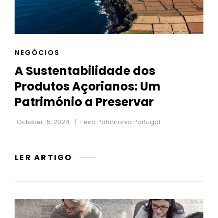
PERFEITA
CAT
NEGÓCIOS
LINKS
A Sustentabilidade dos
Produtos Açorianos: Um
Património a Preservar
October 15, 2024
Feira Patrimonio Portugal
A
LER ARTIGO
SUSTENTABILIDADE
DOS
PRODUTOS
AÇORIANOS:
UM