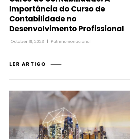
Importância do Curso de
Contabilidade no
Desenvolvimento Profissional
October 16, 2023
Patrimonionacional
CURSO
LER ARTIGO
DE
CONTABILIDADE:
A
IMPORTÂNCIA
DO
CURSO
DE
CONTABILIDADE
NO