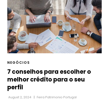
PATRIMÓNIO
A
PRESERVAR
CAT
NEGÓCIOS
LINKS
7 conselhos para escolher o
melhor crédito para o seu
perfil
August 2, 2024
Feira Patrimonio Portugal