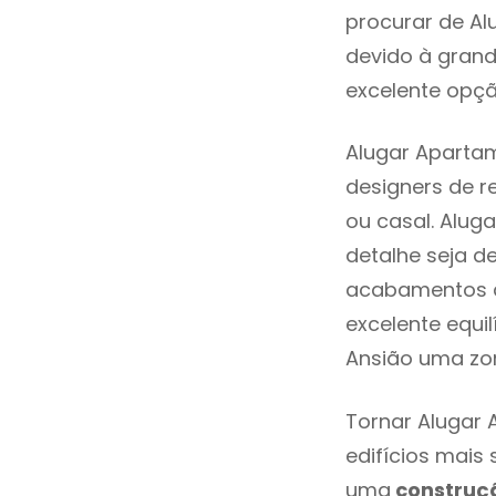
procurar de Al
devido à grand
excelente opçã
Alugar Apartam
designers de 
ou casal. Alug
detalhe seja d
acabamentos de
excelente equi
Ansião uma zon
Tornar Alugar 
edifícios mais
uma
construç