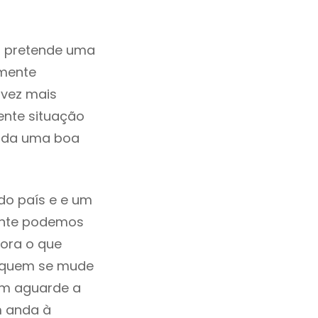
m pretende uma
zmente
 vez mais
ente situação
rada uma boa
do país e e um
mente podemos
ora o que
á quem se mude
uem aguarde a
m anda à