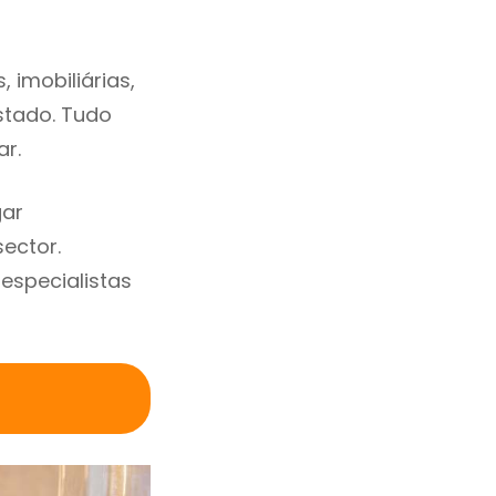
imobiliárias,
estado. Tudo
ar.
gar
ector.
specialistas