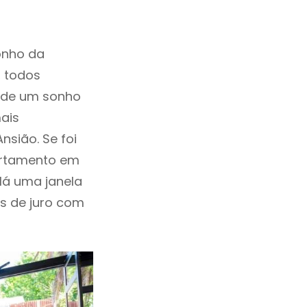
onho da
, todos
a de um sonho
ais
sião. Se foi
artamento em
Há uma janela
as de juro com