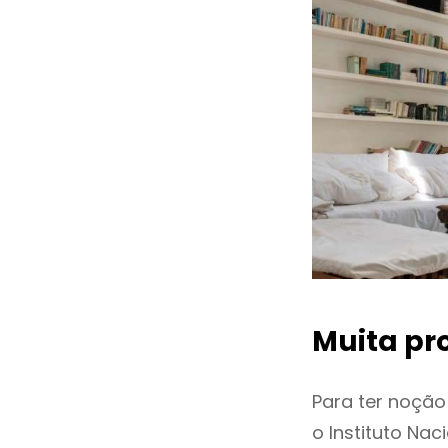
Muita pr
Para ter noçã
o Instituto Na