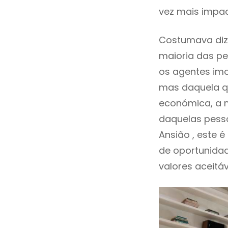
vez mais impac
Costumava diz
maioria das pe
os agentes imo
mas daquela qu
económica, a m
daquelas pess
Ansião , este
de oportunida
valores aceitáv