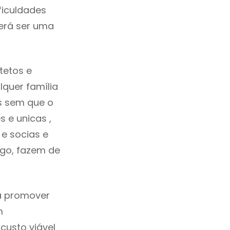
ficuldades
erá ser uma
tetos e
quer família
s sem que o
 e unicas ,
e socias e
ego, fazem de
ca promover
m
custo viável