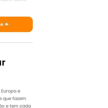
ão
ar
 Europa e
 e que fazem
ção e tem cada