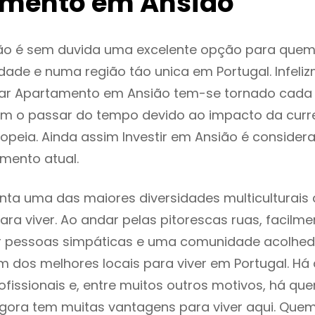
mento em Ansião
ão é sem duvida uma excelente opção para que
dade e numa região táo unica em Portugal. Infeli
gar Apartamento em Ansião tem-se tornado cada
m o passar do tempo devido ao impacto da curr
peia. Ainda assim Investir em Ansião é conside
mento atual.
nta uma das maiores diversidades multiculturais 
 para viver. Ao andar pelas pitorescas ruas, facil
ar pessoas simpáticas e uma comunidade acolhed
m dos melhores locais para viver em Portugal. H
ofissionais e, entre muitos outros motivos, há q
gora tem muitas vantagens para viver aqui. Que