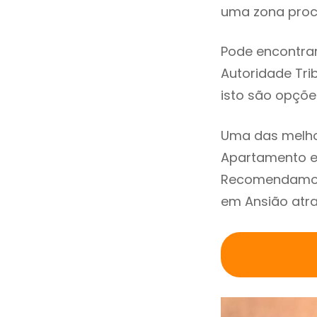
uma zona procu
Pode encontrar
Autoridade Trib
isto são opçõe
Uma das melho
Apartamento em
Recomendamos 
em Ansião atra