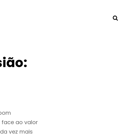
Searc
ião:
 bom
 face ao valor
da vez mais