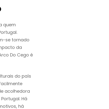
o
ra quem
ortugal.
em-se tornado
mpacto da
 Arco Do Cego é
turais do país
 facilmente
de acolhedora
Portugal. Há
motivos, há