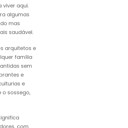
viver aqui.
tra algumas
cado mas
ais saudável.
 arquitetos e
quer família
mantidas sem
brantes e
ulturias e
e o sossego,
gnifica
adores, com