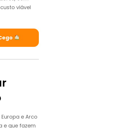
custo viável
 Cego
ar
o
 Europa e Arco
a e que fazem