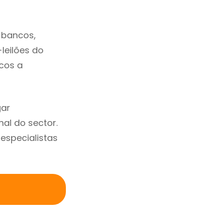
 bancos,
-leilões do
cos a
gar
al do sector.
specialistas