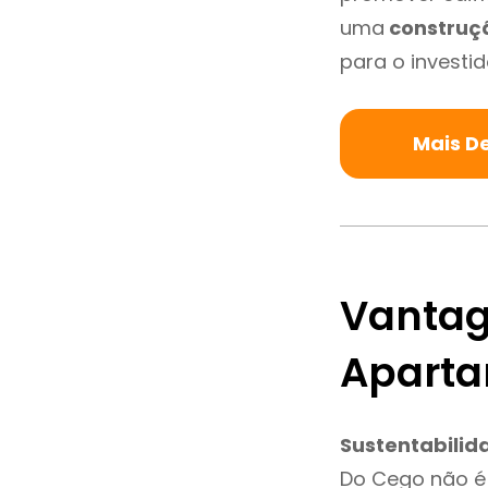
uma
construç
para o investid
Mais D
Vantag
Aparta
Sustentabilid
Do Cego não é