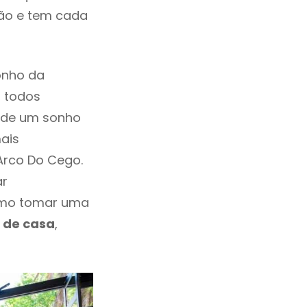
ção e tem cada
onho da
, todos
a de um sonho
ais
Arco Do Cego.
ar
smo tomar uma
 de casa
,