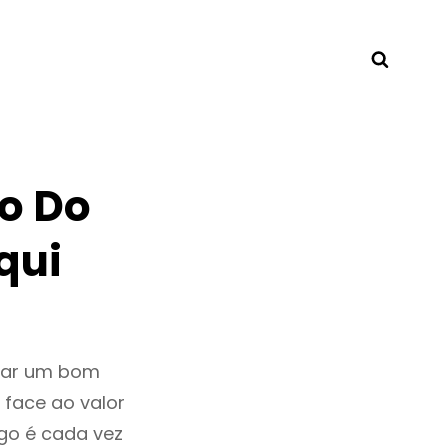
Searc
o Do
qui
tar um bom
 face ao valor
go é cada vez