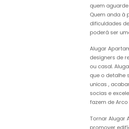
quem aguarde a
Quem anda à p
dificuldades d
poderá ser uma
Alugar Aparta
designers de 
ou casal. Alu
que o detalhe 
unicas , acaba
socias e excele
fazem de Arco
Tornar Alugar 
promover edifí