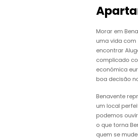
Aparta
Morar em Bena
uma vida com q
encontrar Alu
complicado co
económica euro
boa decisão n
Benavente repr
um local perfei
podemos ouvir
o que torna Be
quem se mude p