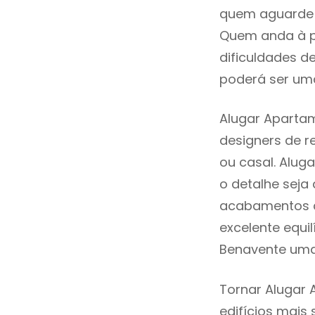
quem aguarde a
Quem anda à p
dificuldades d
poderá ser uma
Alugar Apartam
designers de 
ou casal. Alu
o detalhe seja
acabamentos de
excelente equi
Benavente uma
Tornar Alugar 
edifícios mais