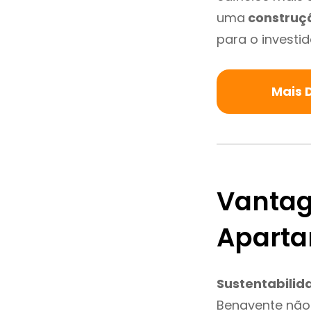
uma
construç
para o investid
Mais 
Vantag
Aparta
Sustentabilid
Benavente não