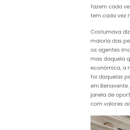
fazem cada vez
tem cada vez 
Costumava diz
maioria das pe
os agentes imo
mas daquela qu
económica, a m
foi daquelas p
em Benavente 
janela de opor
com valores ace