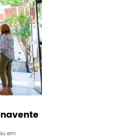
navente
uiu em