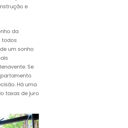
onstrução e
onho da
, todos
a de um sonho
ais
Benavente. Se
 Apartamento
cisão. Há uma
ndo taxas de juro