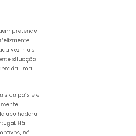
quem pretende
nfelizmente
ada vez mais
ente situação
iderada uma
is do país e e
ilmente
de acolhedora
tugal. Há
motivos, há