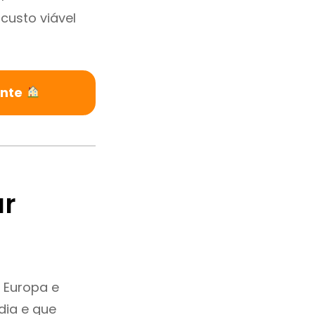
custo viável
ente
ar
 Europa e
dia e que