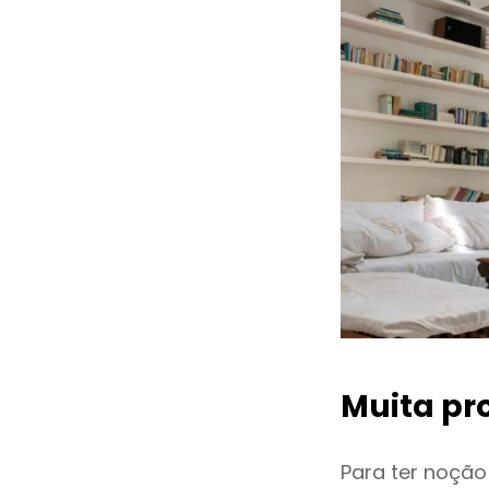
Muita pr
Para ter noçã