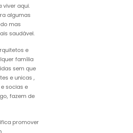
viver aqui.
tra algumas
cado mas
ais saudável.
quitetos e
quer família
tidas sem que
es e unicas ,
e socias e
ego, fazem de
ifica promover
m