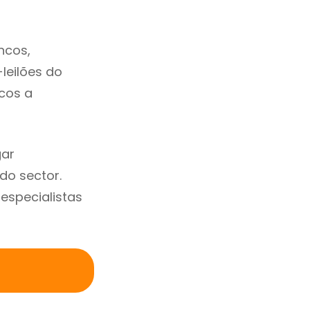
ncos,
-leilões do
cos a
gar
do sector.
specialistas