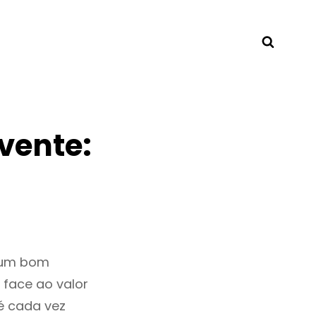
Searc
vente:
 um bom
 face ao valor
é cada vez