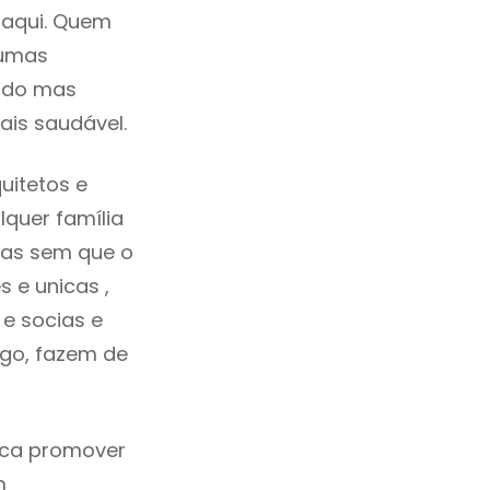
 aqui. Quem
gumas
cado mas
ais saudável.
uitetos e
quer família
das sem que o
 e unicas ,
e socias e
ego, fazem de
fica promover
m