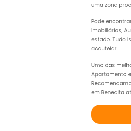
uma zona procu
Pode encontrar
imobiliárias, A
estado. Tudo i
acautelar.
Uma das melho
Apartamento em
Recomendamos 
em Benedita at