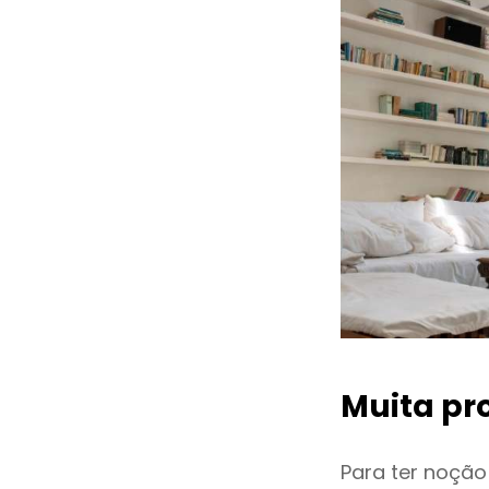
Muita pr
Para ter noçã