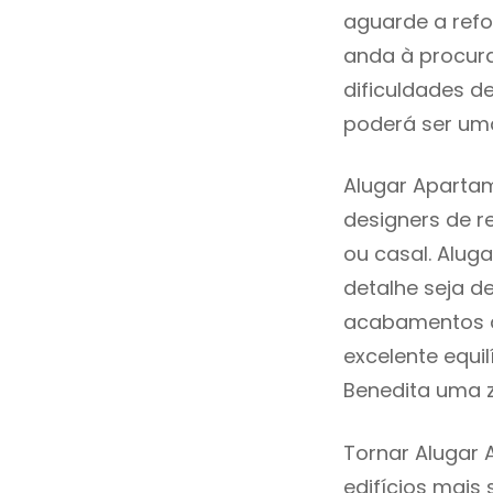
aguarde a refo
anda à procur
dificuldades d
poderá ser uma
Alugar Apartam
designers de 
ou casal. Alug
detalhe seja d
acabamentos de
excelente equi
Benedita uma z
Tornar Alugar 
edifícios mais