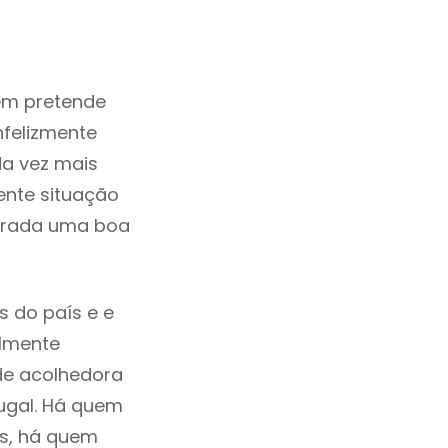
em pretende
nfelizmente
a vez mais
ente situação
derada uma boa
s do país e e
ilmente
de acolhedora
tugal. Há quem
os, há quem