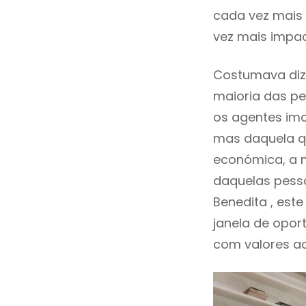
cada vez mais 
vez mais impac
Costumava diz
maioria das pe
os agentes imo
mas daquela qu
económica, a m
daquelas pess
Benedita , es
janela de opor
com valores ace