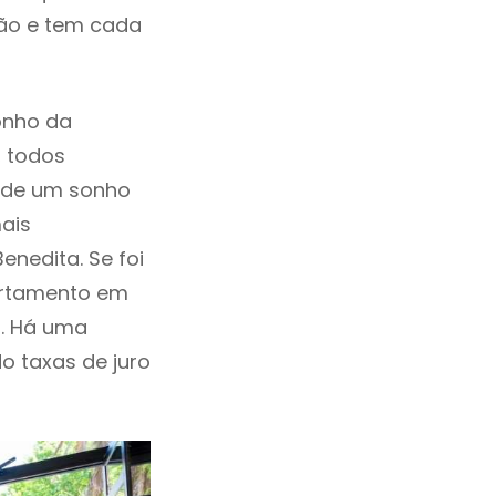
ção e tem cada
onho da
, todos
a de um sonho
ais
nedita. Se foi
artamento em
. Há uma
ndo taxas de juro