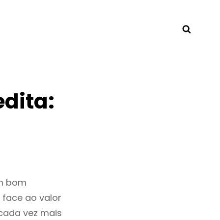
Searc
dita:
um bom
 face ao valor
cada vez mais