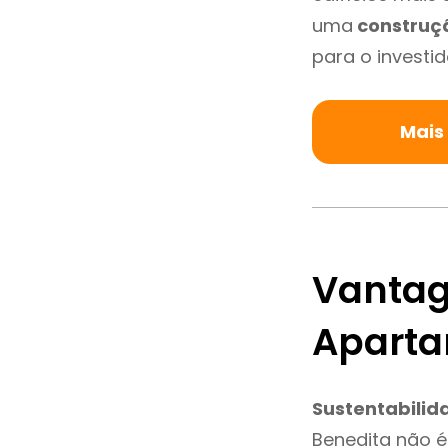
uma
construç
para o investid
Mais
Vantag
Aparta
Sustentabilid
Benedita não 