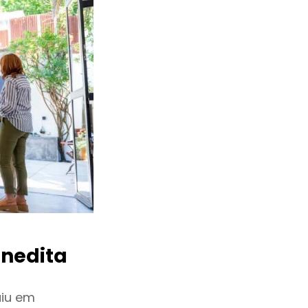
nedita
uiu em