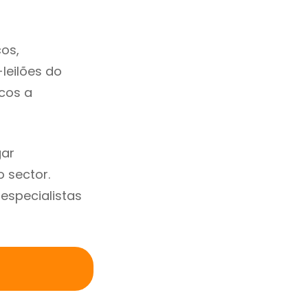
os,
-leilões do
cos a
gar
 sector.
specialistas