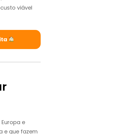
custo viável
ita
ar
 Europa e
a e que fazem