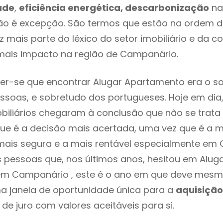
ade
,
eficiência energética, descarbonização
na
o é excepção. São termos que estão na ordem d
 mais parte do léxico do setor imobiliário e da c
mais impacto na região de Campanário.
er-se que encontrar Alugar Apartamento era o s
ssoas, e sobretudo dos portugueses. Hoje em dia
biliários chegaram à conclusão que não se trat
e é a decisão mais acertada, uma vez que é a m
mais segura e a mais rentável especialmente em
s pessoas que, nos últimos anos, hesitou em Alug
m Campanário , este é o ano em que deve mes
a janela de oportunidade única para a
aquisição
 de juro com valores aceitáveis para si.