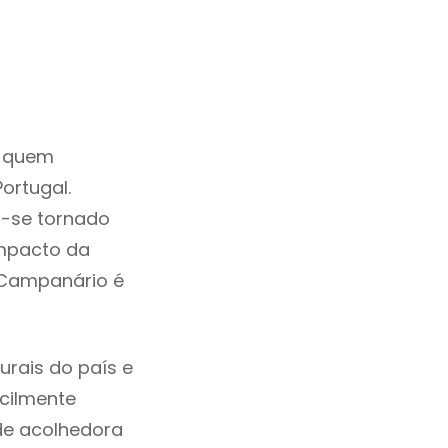
a quem
ortugal.
m-se tornado
mpacto da
 Campanário é
rais do país e
acilmente
de acolhedora