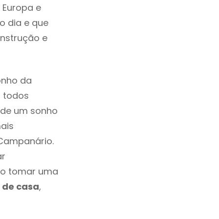
 Europa e
o dia e que
onstrução e
onho da
, todos
a de um sonho
ais
 Campanário.
ar
mo tomar uma
 de casa
,