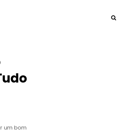
Searc
o
Tudo
ar um bom