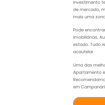
investimento t
de mercado, m
mais uma zona 
Pode encontra
imobiliárias, A
estado. Tudo i
acautelar.
Uma das melho
Apartamento e
Recomendamos 
em Campanário 