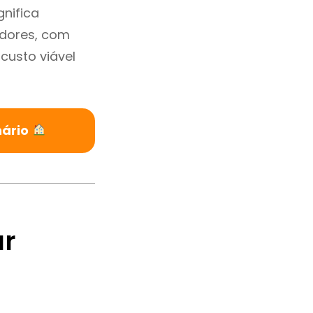
nifica
adores, com
custo viável
nário
ar