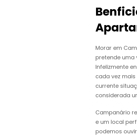
Benfic
Apart
Morar em Camp
pretende uma v
Infelizmente 
cada vez mais
currente situa
considerada u
Campanário rep
e um local perf
podemos ouvir