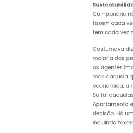
Sustentabilid
Campanário nã
fazem cada vez
tem cada vez 
Costumava diz
maioria das pe
os agentes imo
mas daquela qu
económica, a 
Se foi daquela
Apartamento e
decisão. Há um
incluindo taxas