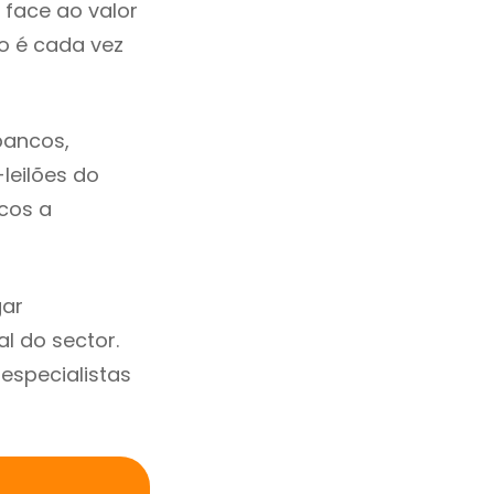
 face ao valor
 é cada vez
bancos,
-leilões do
cos a
gar
 do sector.
specialistas