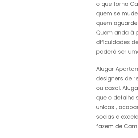
o que torna Ca
quem se mude p
quem aguarde a
Quem anda à p
dificuldades d
poderá ser uma
Alugar Aparta
designers de 
ou casal. Alu
que o detalhe 
unicas , acaba
socias e excele
fazem de Camp