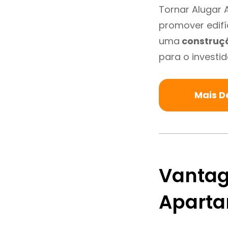
Tornar Alugar 
promover edifí
uma
construç
para o investid
Mais D
Vantag
Apart