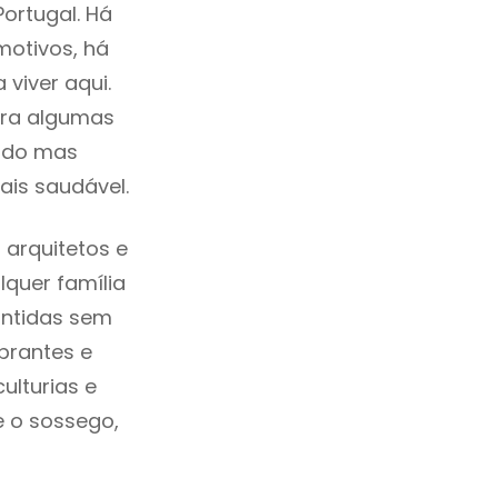
ortugal. Há
motivos, há
viver aqui.
tra algumas
cado mas
ais saudável.
arquitetos e
quer família
antidas sem
brantes e
ulturias e
e o sossego,