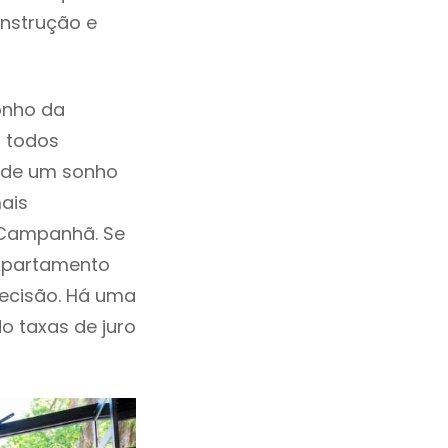
onstrução e
onho da
, todos
a de um sonho
ais
 Campanhã. Se
 Apartamento
ecisão. Há uma
ndo taxas de juro