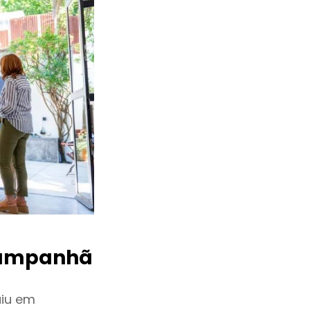
ampanhã
uiu em