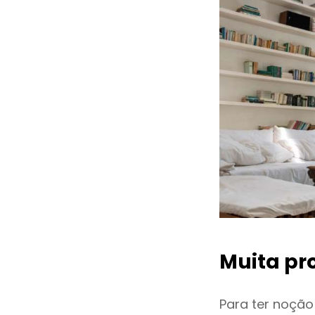
Muita pr
Para ter noçã