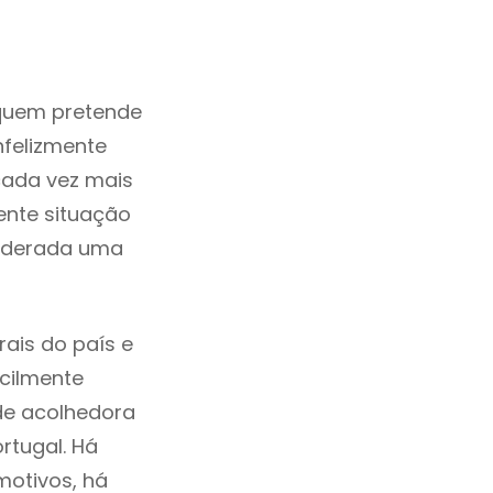
quem pretende
nfelizmente
ada vez mais
ente situação
siderada uma
ais do país e
acilmente
de acolhedora
rtugal. Há
motivos, há