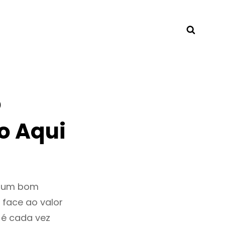
Searc
o
o Aqui
r um bom
 face ao valor
é cada vez