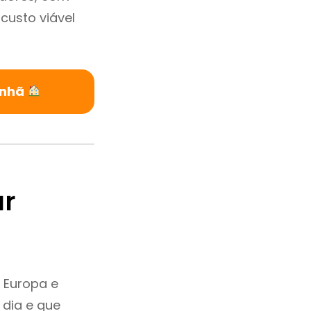
custo viável
anhã
ar
 Europa e
dia e que