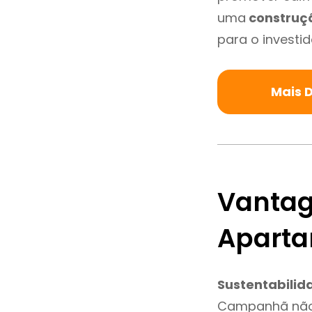
uma
construç
para o investid
Mais 
Vantag
Apart
Sustentabilid
Campanhã não 