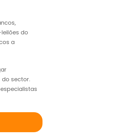
ancos,
-leilões do
cos a
gar
do sector.
specialistas