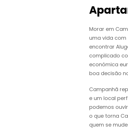
Apart
Morar em Camp
uma vida com q
encontrar Alu
complicado co
económica eur
boa decisão n
Campanhã repre
e um local perf
podemos ouvir
o que torna Ca
quem se mude p