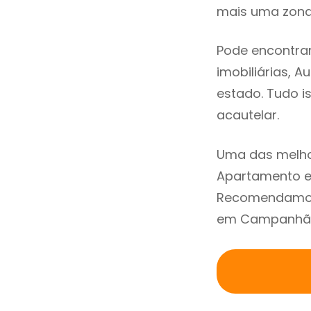
mais uma zona 
Pode encontra
imobiliárias, A
estado. Tudo i
acautelar.
Uma das melho
Apartamento e
Recomendamos 
em Campanhã a