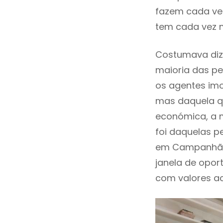
fazem cada vez
tem cada vez 
Costumava diz
maioria das pe
os agentes imo
mas daquela qu
económica, a 
foi daquelas p
em Campanhã ,
janela de opor
com valores ace