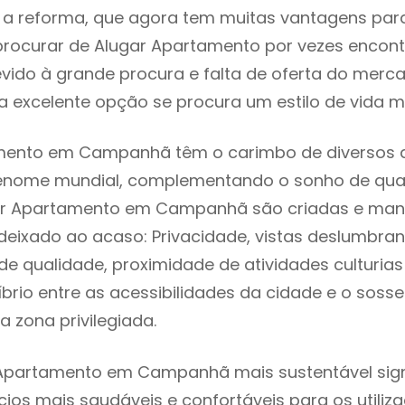
 reforma, que agora tem muitas vantagens para 
rocurar de Alugar Apartamento por vezes encon
evido à grande procura e falta de oferta do mer
 excelente opção se procura um estilo de vida m
mento em Campanhã têm o carimbo de diversos a
renome mundial, complementando o sonho de qual
gar Apartamento em Campanhã são criadas e man
 deixado ao acaso: Privacidade, vistas deslumbrant
 qualidade, proximidade de atividades culturias 
líbrio entre as acessibilidades da cidade e o soss
zona privilegiada.
 Apartamento em Campanhã mais sustentável sign
cios mais saudáveis e confortáveis para os utiliz