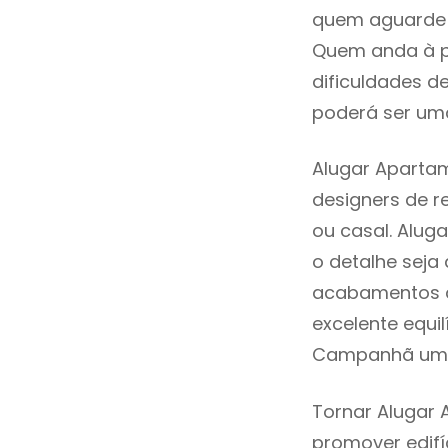
quem aguarde a
Quem anda à p
dificuldades d
poderá ser uma
Alugar Aparta
designers de 
ou casal. Alu
o detalhe seja
acabamentos de
excelente equi
Campanhã uma 
Tornar Alugar
promover edifí