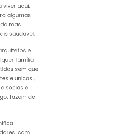
viver aqui.
tra algumas
cado mas
ais saudável.
rquitetos e
quer família
tidas sem que
es e unicas ,
e socias e
ego, fazem de
ifica
adores, com