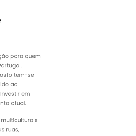
e
pção para quem
ortugal.
gosto tem-se
ido ao
Investir em
to atual.
ulticulturais
as ruas,