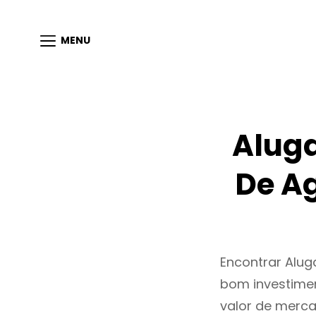
MENU
Alug
De A
Encontrar Alu
bom investimen
valor de merc