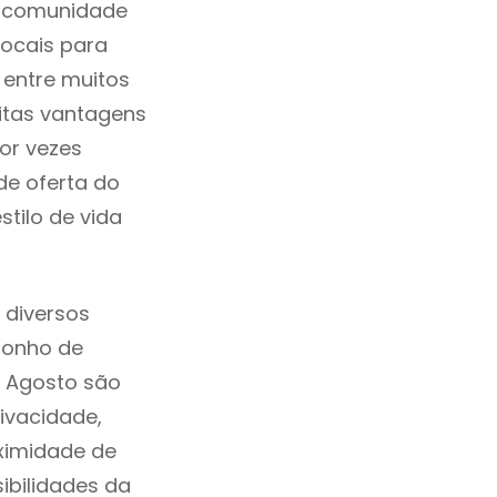
a comunidade
ocais para
 entre muitos
itas vantagens
or vezes
de oferta do
tilo de vida
 diversos
sonho de
e Agosto são
ivacidade,
ximidade de
sibilidades da