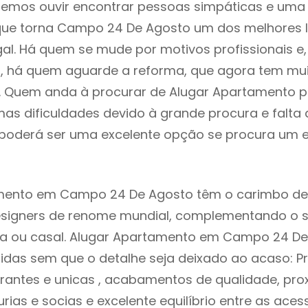
demos ouvir encontrar pessoas simpáticas e um
que torna Campo 24 De Agosto um dos melhores l
gal. Há quem se mude por motivos profissionais e,
s, há quem aguarde a reforma, que agora tem mu
i. Quem anda à procurar de Alugar Apartamento p
as dificuldades devido à grande procura e falta 
oderá ser uma excelente opção se procura um es
mento em Campo 24 De Agosto têm o carimbo de
designers de renome mundial, complementando o 
lia ou casal. Alugar Apartamento em Campo 24 D
idas sem que o detalhe seja deixado ao acaso: Pr
rantes e unicas , acabamentos de qualidade, pro
urias e socias e excelente equilíbrio entre as aces