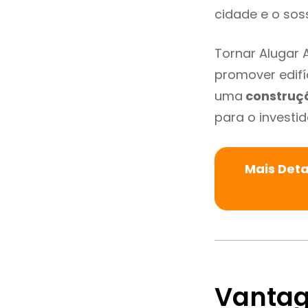
cidade e o so
Tornar Alugar
promover edifí
uma
construç
para o investid
Mais Det
Vantag