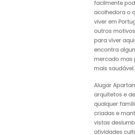
facilmente po
acolhedora o 
viver em Portu
outros motivo
para viver aqu
encontra algum
mercado mas p
mais saudável.
Alugar Aparta
arquitetos e 
qualquer famí
criadas e mant
vistas deslumb
atividades cult