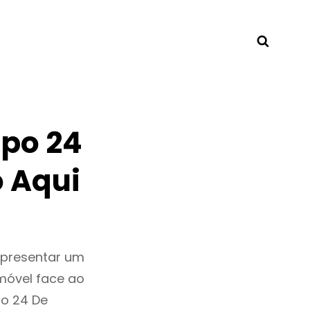
Searc
po 24
 Aqui
epresentar um
móvel face ao
o 24 De