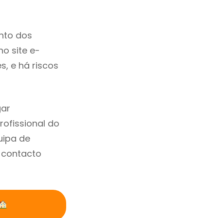
nto dos
no site e-
, e há riscos
gar
ofissional do
uipa de
 contacto