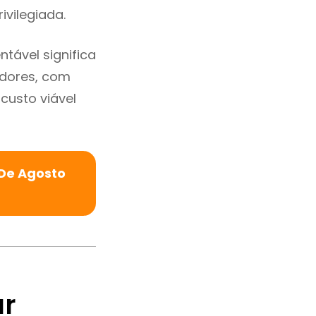
ivilegiada.
ável significa
adores, com
custo viável
De Agosto
ar