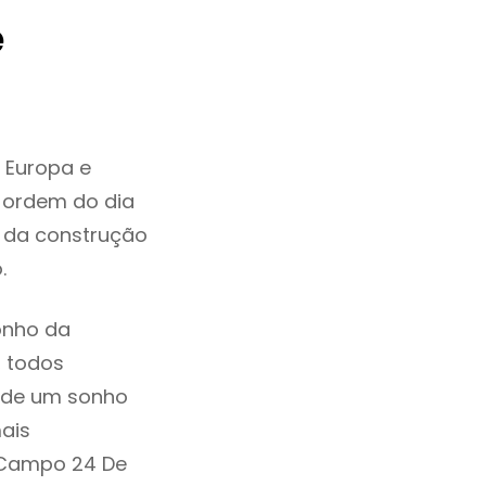
e
 Europa e
 ordem do dia
e da construção
o.
onho da
, todos
a de um sonho
ais
 Campo 24 De