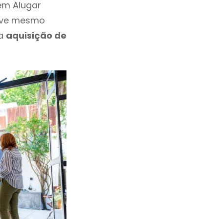
 em Alugar
eve mesmo
 a
aquisição de