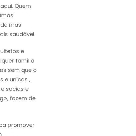
 aqui. Quem
gumas
cado mas
ais saudável.
uitetos e
quer família
das sem que o
 e unicas ,
e socias e
ego, fazem de
ica promover
m