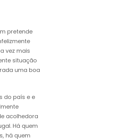
em pretende
nfelizmente
a vez mais
ente situação
derada uma boa
s do país e e
ilmente
de acolhedora
ugal. Há quem
os, há quem