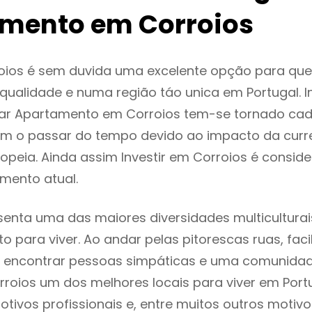
mento em Corroios
oios é sem duvida uma excelente opção para qu
ualidade e numa região táo unica em Portugal. I
gar Apartamento em Corroios tem-se tornado cad
m o passar do tempo devido ao impacto da curr
peia. Ainda assim Investir em Corroios é consi
mento atual.
senta uma das maiores diversidades multiculturai
to para viver. Ao andar pelas pitorescas ruas, fac
 encontrar pessoas simpáticas e uma comunida
rroios um dos melhores locais para viver em Port
tivos profissionais e, entre muitos outros motiv