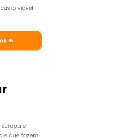
custo viável
ios
ar
 Europa e
a e que fazem