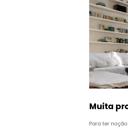
Muita pr
Para ter noçã