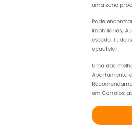
uma zona procu
Pode encontrar
imobiliárias, A
estado. Tudo i
acautelar.
Uma das melho
Apartamento em
Recomendamos 
em Corroios at