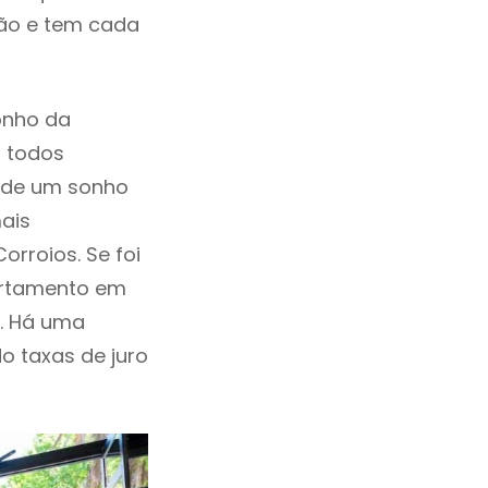
ção e tem cada
onho da
, todos
a de um sonho
ais
rroios. Se foi
artamento em
. Há uma
ndo taxas de juro