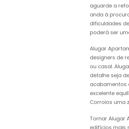
aguarde a refo
anda à procur
dificuldades d
poderá ser uma
Alugar Apartam
designers de 
ou casal. Alug
detalhe seja d
acabamentos de
excelente equi
Corroios uma z
Tornar Alugar 
edifícios mais