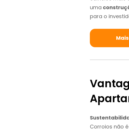
uma
construç
para o investid
Mais
Vantag
Aparta
Sustentabilid
Corroios não é