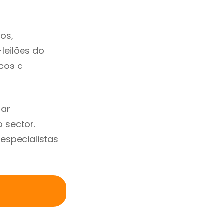
os,
-leilões do
cos a
gar
 sector.
specialistas