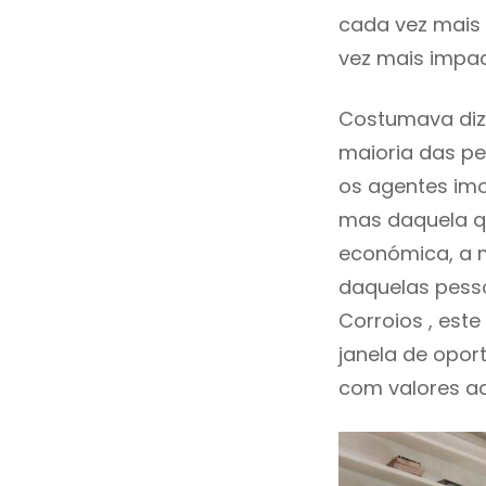
cada vez mais 
vez mais impac
Costumava diz
maioria das pe
os agentes imo
mas daquela qu
económica, a m
daquelas pess
Corroios , es
janela de opor
com valores ace