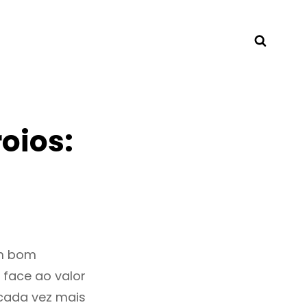
Searc
oios:
um bom
 face ao valor
cada vez mais