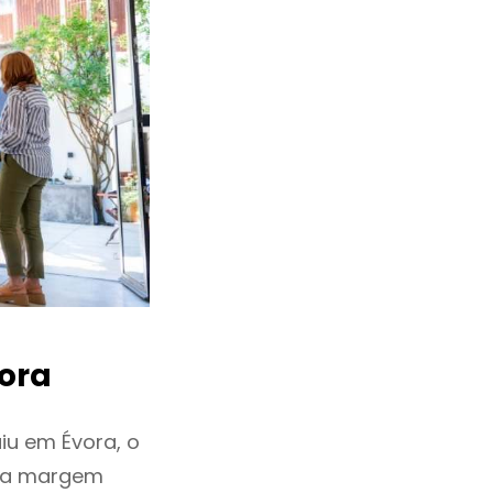
ora
iu em Évora, o
ixa margem