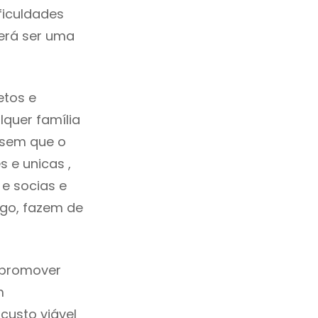
ficuldades
erá ser uma
etos e
quer família
 sem que o
 e unicas ,
e socias e
ego, fazem de
 promover
m
custo viável