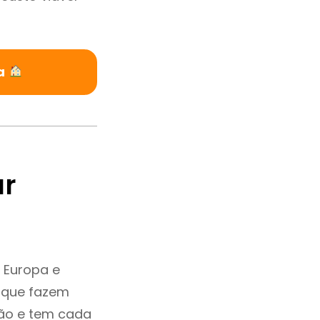
ra
ar
 Europa e
 que fazem
ção e tem cada