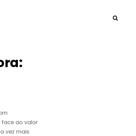
Searc
ora:
bom
 face ao valor
a vez mais