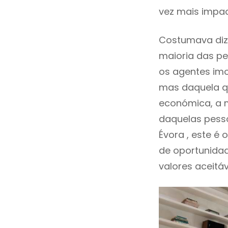
vez mais impac
Costumava diz
maioria das pe
os agentes imo
mas daquela qu
económica, a m
daquelas pess
Évora , este 
de oportunida
valores aceitáv