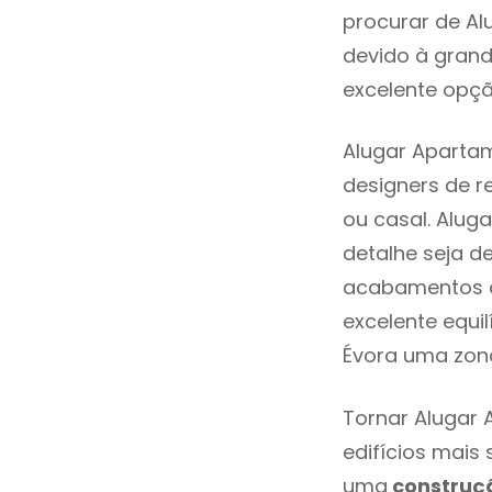
procurar de Al
devido à grand
excelente opçã
Alugar Apartam
designers de 
ou casal. Alug
detalhe seja d
acabamentos de
excelente equi
Évora uma zona
Tornar Alugar 
edifícios mais
uma
construç