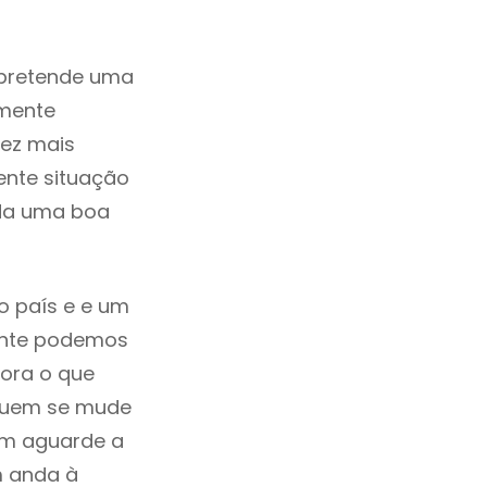
 pretende uma
zmente
ez mais
ente situação
ada uma boa
o país e e um
mente podemos
ora o que
 quem se mude
uem aguarde a
m anda à