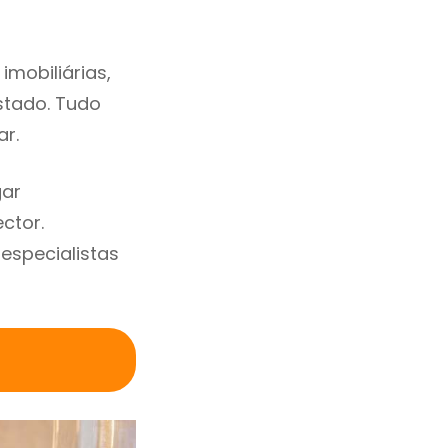
mobiliárias,
estado. Tudo
ar.
gar
ctor.
specialistas