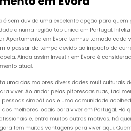
mento em Évora
a é sem duvida uma excelente opção para quem
dade e numa região táo unica em Portugal. Infeli
gar Apartamento em Évora tem-se tornado cada v
m o passar do tempo devido ao impacto da curr
peia. Ainda assim Investir em Évora é consider
mento atual.
ta uma das maiores diversidades multiculturais d
 para viver. Ao andar pelas pitorescas ruas, facil
ar pessoas simpáticas e uma comunidade acolhed
 dos melhores locais para viver em Portugal. Há
ofissionais e, entre muitos outros motivos, há q
gora tem muitas vantagens para viver aqui. Que