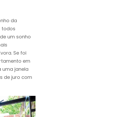
onho da
, todos
a de um sonho
ais
ora. Se foi
artamento em
á uma janela
as de juro com