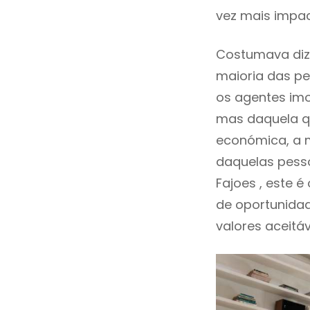
vez mais impac
Costumava diz
maioria das pe
os agentes imo
mas daquela qu
económica, a m
daquelas pess
Fajoes , este
de oportunida
valores aceitáv