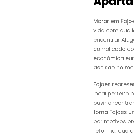
Aparta
Morar em Fajo
vida com quali
encontrar Alu
complicado co
económica euro
decisão no mo
Fajoes represe
local perfeito
ouvir encontr
torna Fajoes u
por motivos pr
reforma, que a