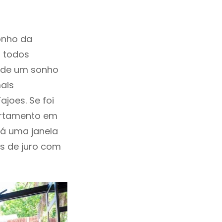
onho da
, todos
a de um sonho
ais
joes. Se foi
artamento em
Há uma janela
as de juro com