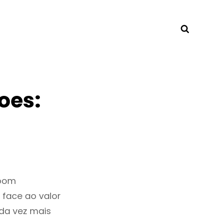
Searc
oes:
 bom
 face ao valor
da vez mais