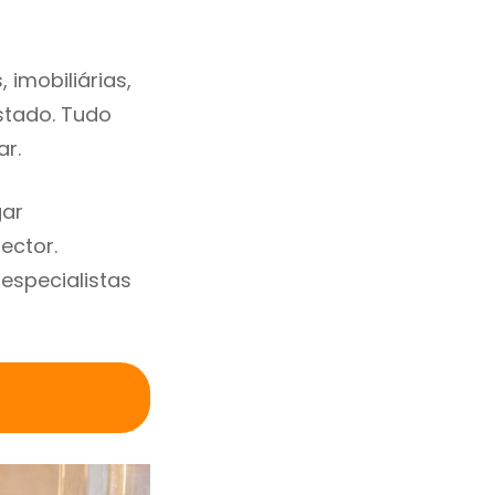
imobiliárias,
estado. Tudo
ar.
gar
ector.
specialistas