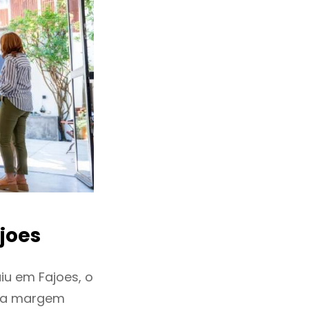
joes
u em Fajoes, o
ixa margem