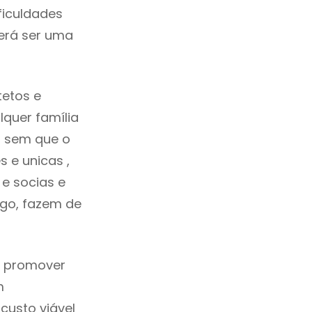
ficuldades
erá ser uma
tetos e
quer família
s sem que o
 e unicas ,
e socias e
ego, fazem de
a promover
m
custo viável