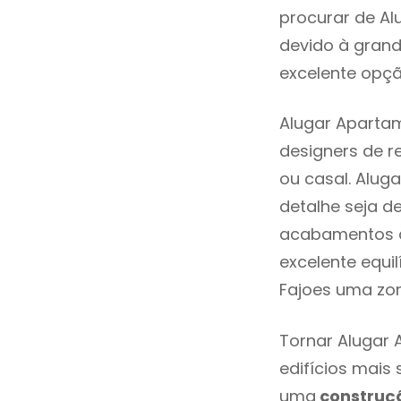
procurar de Al
devido à grand
excelente opçã
Alugar Apartam
designers de 
ou casal. Alug
detalhe seja d
acabamentos de
excelente equi
Fajoes uma zon
Tornar Alugar 
edifícios mais
uma
construç