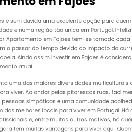
mento em Fajoes
es é sem duvida uma excelente opção para que
dade e numa região táo unica em Portugal. Infeli
gar Apartamento em Fajoes tem-se tornado cada 
m o passar do tempo devido ao impacto da curr
peia. Ainda assim Investir em Fajoes é conside
mento atual.
nta uma das maiores diversidades multiculturais 
 para viver. Ao andar pelas pitorescas ruas, facil
ar pessoas simpáticas e uma comunidade acolhed
m dos melhores locais para viver em Portugal. H
ofissionais e, entre muitos outros motivos, há q
gora tem muitas vantagens para viver aqui. Que