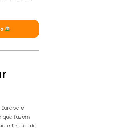
es
ar
 Europa e
e que fazem
ção e tem cada