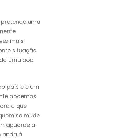
m pretende uma
zmente
vez mais
ente situação
rada uma boa
do país e e um
mente podemos
ora o que
á quem se mude
uem aguarde a
m anda à