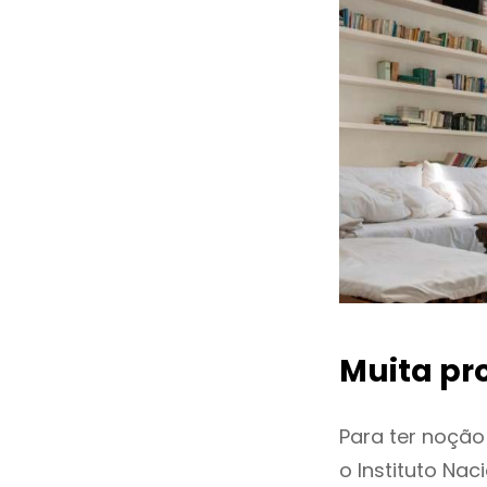
Muita pr
Para ter noçã
o Instituto Na