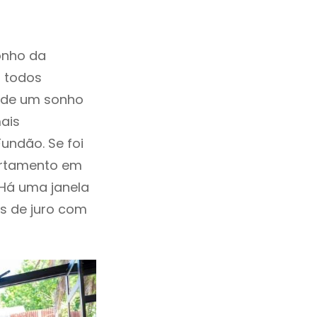
onho da
, todos
a de um sonho
ais
undão. Se foi
artamento em
Há uma janela
as de juro com