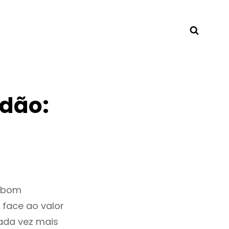
Searc
dão:
m bom
 face ao valor
ada vez mais