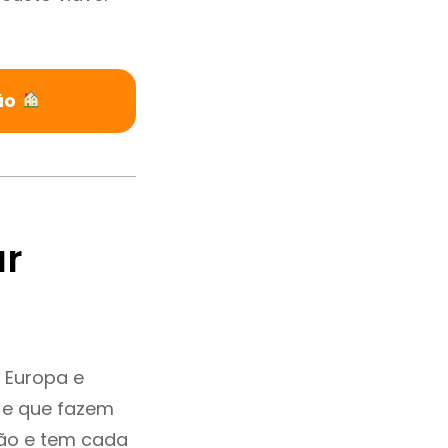
ão
ar
 Europa e
 e que fazem
ção e tem cada