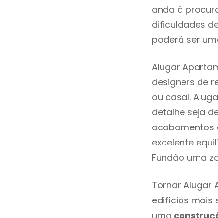
anda à procur
dificuldades d
poderá ser uma
Alugar Aparta
designers de 
ou casal. Alu
detalhe seja d
acabamentos de
excelente equi
Fundão uma zo
Tornar Alugar 
edifícios mais
uma
construç