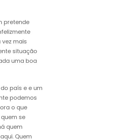
m pretende
nfelizmente
 vez mais
ente situação
erada uma boa
 do país e e um
mente podemos
ora o que
á quem se
 há quem
 aqui. Quem