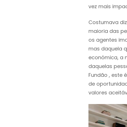
vez mais impac
Costumava diz
maioria das pe
os agentes imo
mas daquela qu
económica, a m
daquelas pess
Fundão , este
de oportunida
valores aceitáv