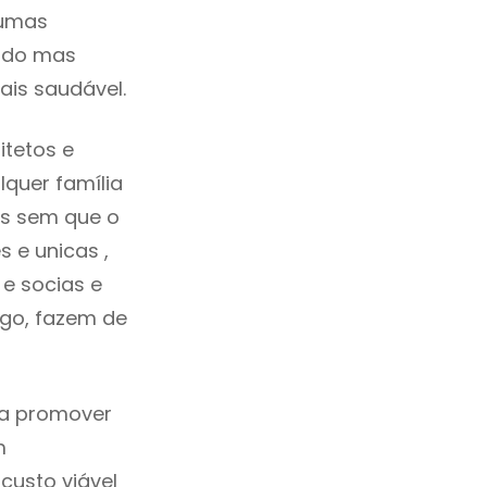
gumas
cado mas
ais saudável.
tetos e
quer família
as sem que o
 e unicas ,
e socias e
ego, fazem de
ca promover
m
custo viável