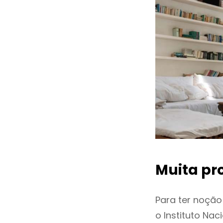
Muita pr
Para ter noçã
o Instituto Na