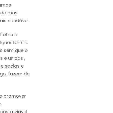
gumas
cado mas
ais saudável.
tetos e
quer família
as sem que o
 e unicas ,
e socias e
ego, fazem de
ca promover
m
custo viável