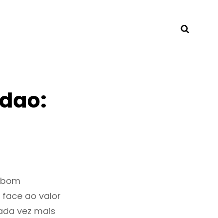
Searc
dao:
m bom
 face ao valor
ada vez mais