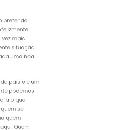
m pretende
nfelizmente
 vez mais
ente situação
erada uma boa
 do país e e um
mente podemos
ora o que
á quem se
 há quem
 aqui. Quem