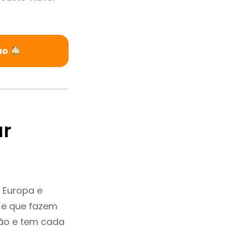
ao
ar
 Europa e
 e que fazem
ção e tem cada