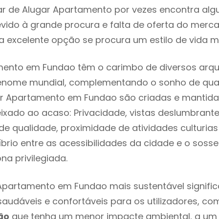
ar de Alugar Apartamento por vezes encontra al
evido à grande procura e falta de oferta do mer
 excelente opção se procura um estilo de vida m
mento em Fundao têm o carimbo de diversos arqui
renome mundial, complementando o sonho de qual
gar Apartamento em Fundao são criadas e mantid
eixado ao acaso: Privacidade, vistas deslumbrantes
 qualidade, proximidade de atividades culturias 
líbrio entre as acessibilidades da cidade e o soss
na privilegiada.
Apartamento em Fundao mais sustentável signifi
 saudáveis e confortáveis para os utilizadores, co
ão
que tenha um menor impacte ambiental, a um 