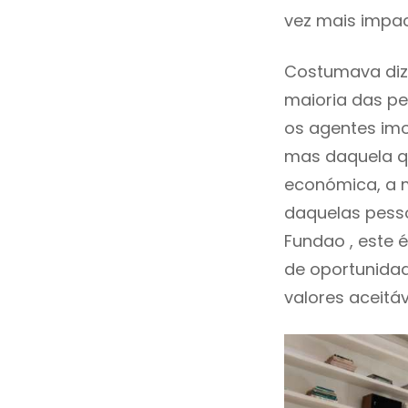
vez mais impac
Costumava diz
maioria das pe
os agentes imo
mas daquela qu
económica, a m
daquelas pess
Fundao , este
de oportunida
valores aceitáv