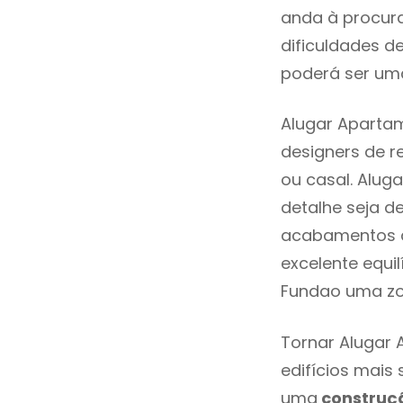
anda à procur
dificuldades d
poderá ser uma
Alugar Aparta
designers de 
ou casal. Alu
detalhe seja d
acabamentos de
excelente equi
Fundao uma zo
Tornar Alugar 
edifícios mais
uma
construç