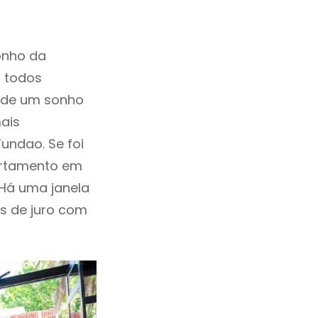
onho da
, todos
a de um sonho
ais
undao. Se foi
artamento em
Há uma janela
as de juro com