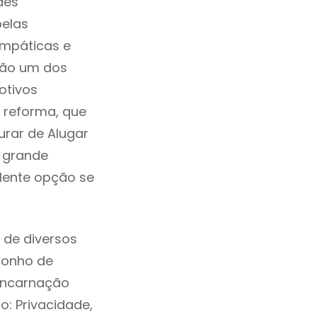
des
pelas
impáticas e
ção um dos
otivos
a reforma, que
urar de Alugar
 grande
lente opção se
de diversos
sonho de
 Encarnação
: Privacidade,