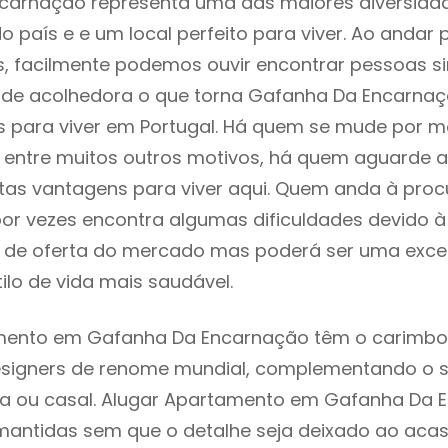
carnação representa uma das maiores diversida
do país e e um local perfeito para viver. Ao andar 
s, facilmente podemos ouvir encontrar pessoas s
e acolhedora o que torna Gafanha Da Encarna
s para viver em Portugal. Há quem se mude por m
e, entre muitos outros motivos, há quem aguarde 
as vantagens para viver aqui. Quem anda à proc
or vezes encontra algumas dificuldades devido à
a de oferta do mercado mas poderá ser uma exce
ilo de vida mais saudável.
mento em Gafanha Da Encarnação têm o carimbo 
designers de renome mundial, complementando o 
lia ou casal. Alugar Apartamento em Gafanha Da
mantidas sem que o detalhe seja deixado ao acaso