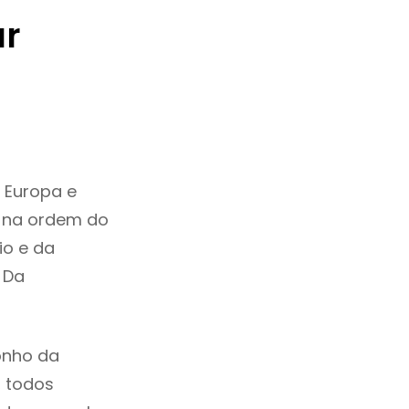
ar
 Europa e
 na ordem do
io e da
 Da
onho da
, todos