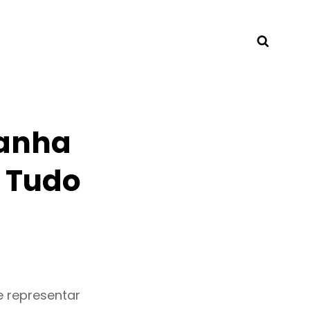
Searc
fanha
 Tudo
 representar