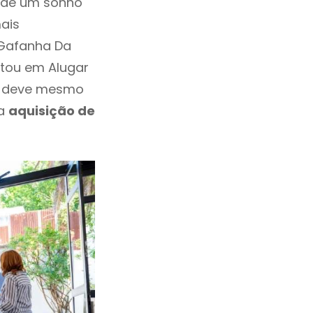
a de um sonho
ais
 Gafanha Da
itou em Alugar
e deve mesmo
 a
aquisição de