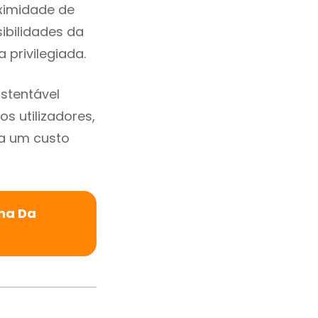
ximidade de
sibilidades da
 privilegiada.
stentável
s utilizadores,
a um custo
ha Da