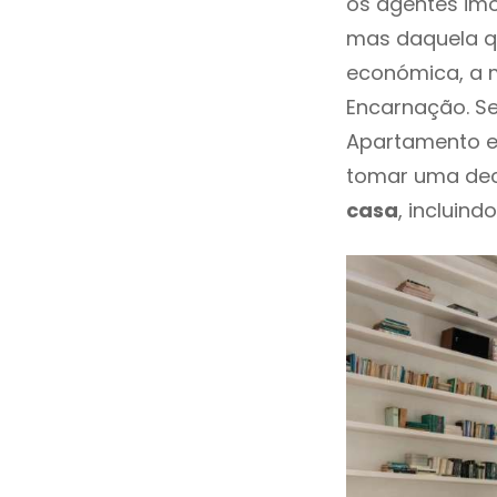
os agentes imo
mas daquela qu
económica, a 
Encarnação. Se
Apartamento e
tomar uma dec
casa
, incluind