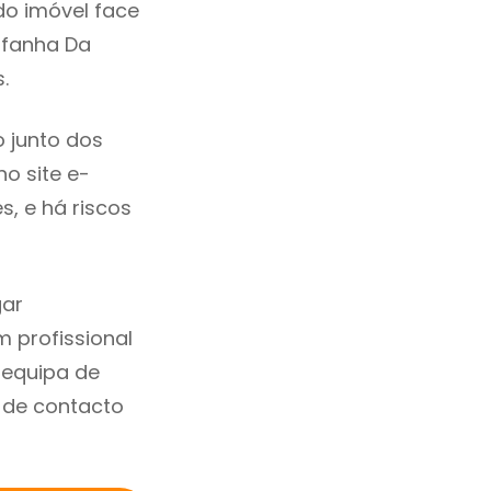
do imóvel face
afanha Da
.
 junto dos
no site e-
, e há riscos
gar
 profissional
 equipa de
 de contacto