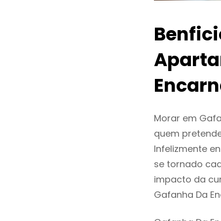
Benfic
Aparta
Encar
Morar em Gafa
quem pretende
Infelizmente 
se tornado ca
impacto da cur
Gafanha Da En