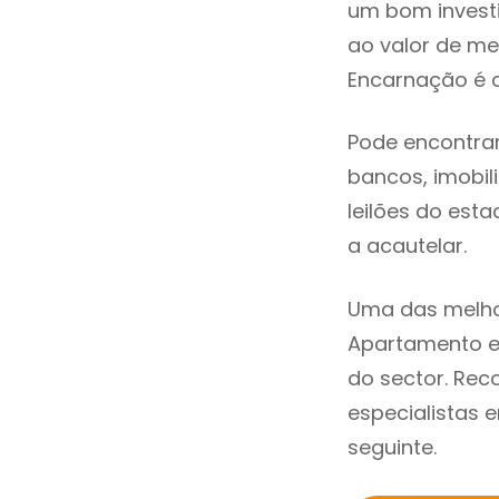
um bom invest
ao valor de m
Encarnação é c
Pode encontra
bancos, imobili
leilões do est
a acautelar.
Uma das melho
Apartamento e
do sector. Re
especialistas 
seguinte.