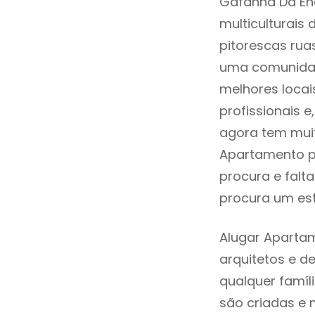
Gafanha Da En
multiculturais 
pitorescas rua
uma comunidad
melhores locai
profissionais 
agora tem muit
Apartamento p
procura e falt
procura um est
Alugar Aparta
arquitetos e 
qualquer famí
são criadas e 