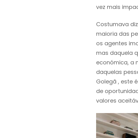
vez mais impac
Costumava diz
maioria das pe
os agentes imo
mas daquela qu
económica, a m
daquelas pess
Golegã , este
de oportunida
valores aceitáv