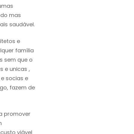
gumas
cado mas
ais saudável.
tetos e
quer família
as sem que o
 e unicas ,
e socias e
ego, fazem de
ca promover
m
custo viável