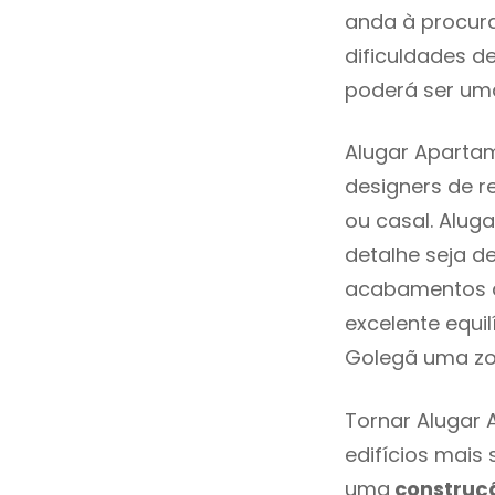
anda à procur
dificuldades d
poderá ser uma
Alugar Aparta
designers de 
ou casal. Alu
detalhe seja d
acabamentos de
excelente equi
Golegã uma zo
Tornar Alugar 
edifícios mais
uma
construç