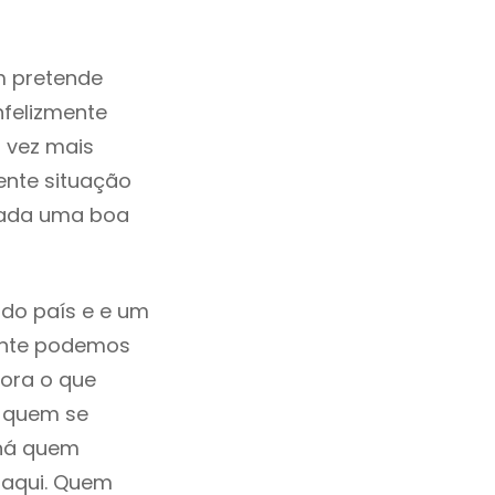
m pretende
nfelizmente
 vez mais
ente situação
erada uma boa
 do país e e um
mente podemos
ora o que
á quem se
 há quem
 aqui. Quem