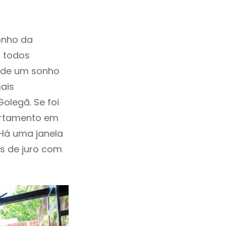
onho da
, todos
a de um sonho
ais
olegã. Se foi
artamento em
Há uma janela
as de juro com