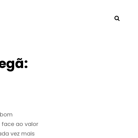
Searc
egã:
m bom
 face ao valor
ada vez mais