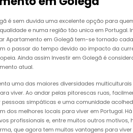
mento em Golegã
gã é sem duvida uma excelente opção para que
ualidade e numa região táo unica em Portugal. I
gar Apartamento em Golegã tem-se tornado cada
m o passar do tempo devido ao impacto da curr
opeia. Ainda assim Investir em Golegã é consid
mento atual.
nta uma das maiores diversidades multiculturais
 para viver. Ao andar pelas pitorescas ruas, facil
ar pessoas simpáticas e uma comunidade acolhed
m dos melhores locais para viver em Portugal. H
os profissionais e, entre muitos outros motivos,
rma, que agora tem muitas vantagens para viver