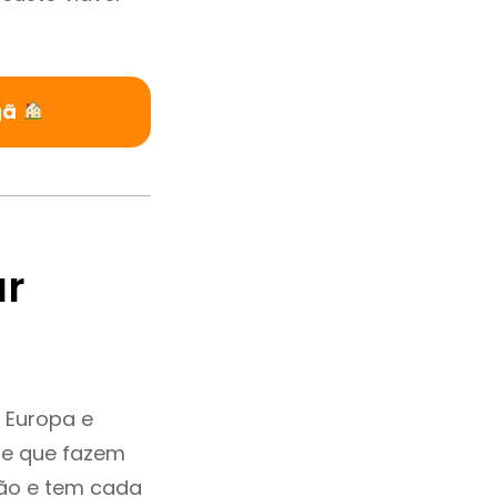
gã
ar
 Europa e
 e que fazem
ção e tem cada