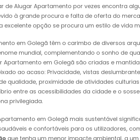
ar de Alugar Apartamento por vezes encontra al
evido à grande procura e falta de oferta do mer
 excelente opção se procura um estilo de vida m
mento em Golegã têm o carimbo de diversos arqui
renome mundial, complementando o sonho de qual
gar Apartamento em Golegã são criadas e mantid
eixado ao acaso: Privacidade, vistas deslumbrantes
 qualidade, proximidade de atividades culturias 
líbrio entre as acessibilidades da cidade e o soss
na privilegiada.
Apartamento em Golegã mais sustentável signifi
 saudáveis e confortáveis para os utilizadores, co
ão
que tenha um menor impacte ambiental, a um 