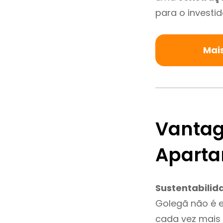
para o investid
Mai
Vantag
Aparta
Sustentabilid
Golegã não é 
cada vez mais 