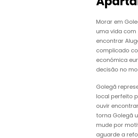
Aparta
Morar em Gole
uma vida com q
encontrar Alu
complicado co
económica eur
decisão no mo
Golegã represe
local perfeito
ouvir encontr
torna Golegã u
mude por motiv
aguarde a refo