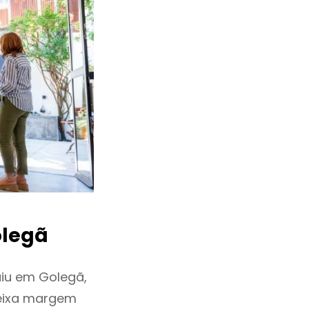
legã
iu em Golegã,
deixa margem