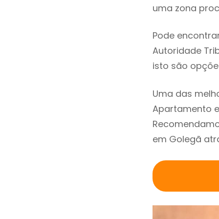
uma zona procu
Pode encontrar
Autoridade Trib
isto são opçõe
Uma das melho
Apartamento e
Recomendamos 
em Golegã atra