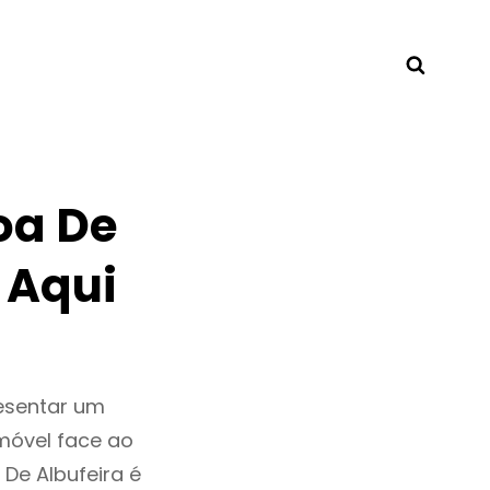
Searc
oa De
 Aqui
esentar um
móvel face ao
De Albufeira é