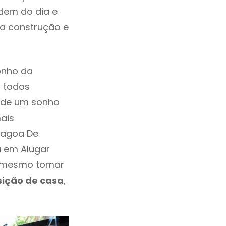
dem do dia e
da construção e
onho da
, todos
a de um sonho
ais
Lagoa De
u em Alugar
e mesmo tomar
sição de casa
,