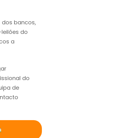
o dos bancos,
-leilões do
cos a
gar
ssional do
uipa de
ontacto