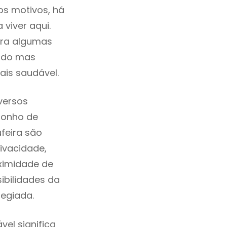
os motivos, há
viver aqui.
tra algumas
cado mas
ais saudável.
versos
sonho de
feira são
ivacidade,
ximidade de
sibilidades da
ilegiada.
el significa