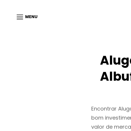
MENU
Alug
Albu
Encontrar Alug
bom investimen
valor de merc