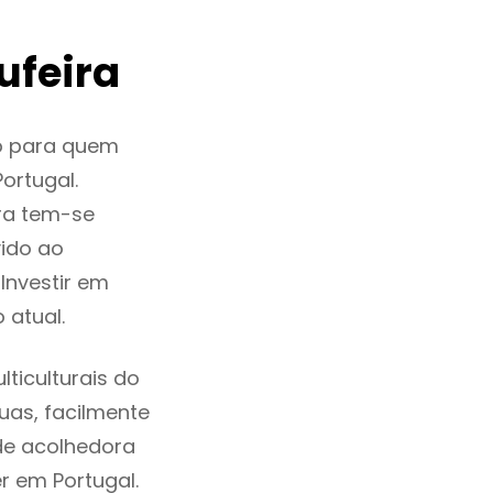
ufeira
o para quem
ortugal.
ra tem-se
ido ao
Investir em
 atual.
ticulturais do
ruas, facilmente
de acolhedora
r em Portugal.