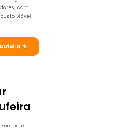
adores, com
custo viável
lbufeira
ar
ufeira
 Europa e