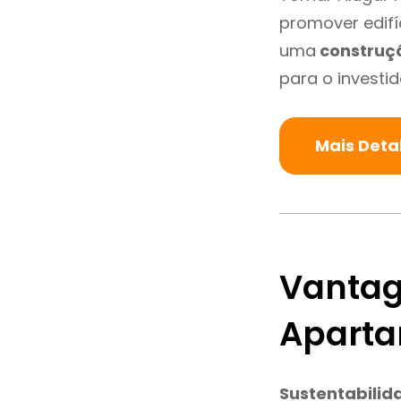
promover edifí
uma
construç
para o investid
Mais Deta
Vantag
Aparta
Sustentabilid