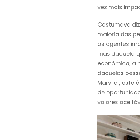
vez mais impac
Costumava diz
maioria das pe
os agentes imo
mas daquela qu
económica, a m
daquelas pess
Marvila , este
de oportunida
valores aceitáv