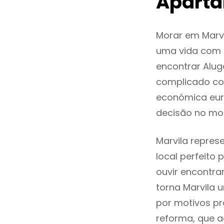
Aparta
Morar em Marv
uma vida com q
encontrar Alu
complicado co
económica euro
decisão no mo
Marvila repres
local perfeito
ouvir encontr
torna Marvila 
por motivos pr
reforma, que a