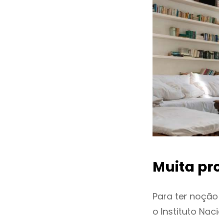
Muita pr
Para ter noçã
o Instituto Na