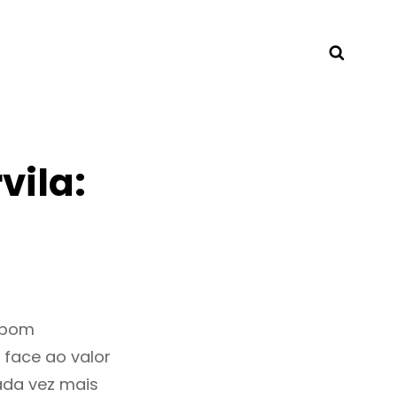
Searc
vila:
 bom
 face ao valor
ada vez mais