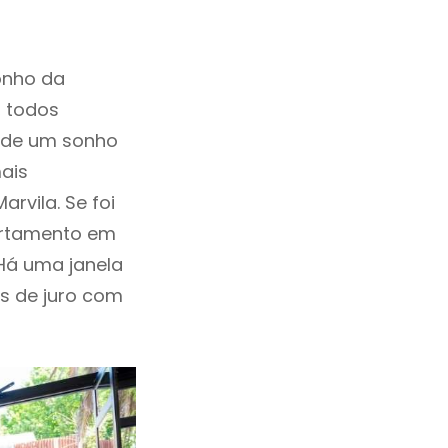
onho da
, todos
a de um sonho
ais
rvila. Se foi
artamento em
Há uma janela
as de juro com