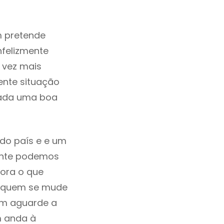
m pretende
nfelizmente
 vez mais
ente situação
erada uma boa
 do país e e um
mente podemos
ora o que
Há quem se mude
uem aguarde a
m anda à