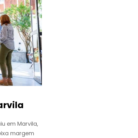
rvila
u em Marvila,
deixa margem