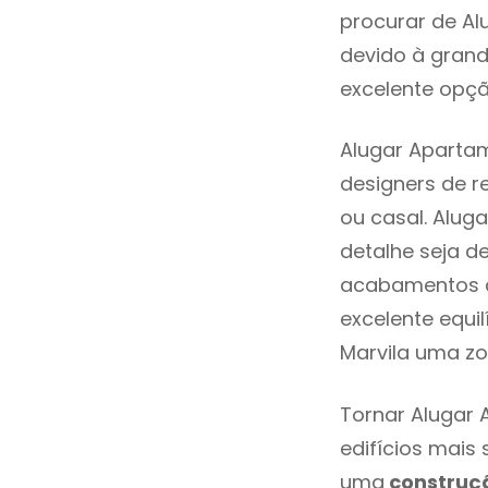
procurar de Al
devido à grand
excelente opçã
Alugar Apartam
designers de 
ou casal. Alug
detalhe seja d
acabamentos de
excelente equi
Marvila uma zo
Tornar Alugar 
edifícios mais
uma
construç