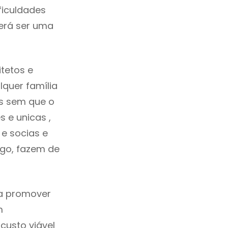
ficuldades
erá ser uma
tetos e
quer família
as sem que o
 e unicas ,
e socias e
ego, fazem de
ca promover
m
custo viável