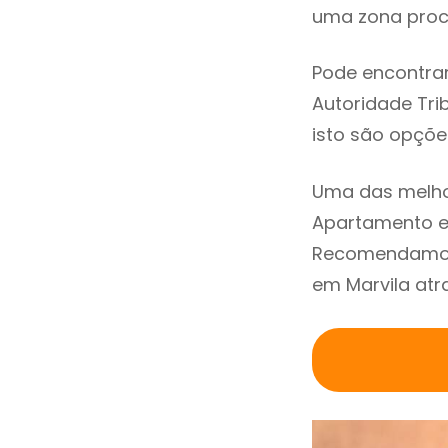
uma zona procu
Pode encontrar
Autoridade Trib
isto são opçõe
Uma das melho
Apartamento em
Recomendamos 
em Marvila atr