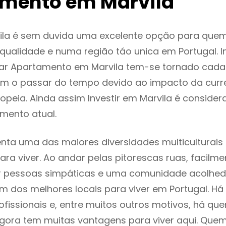
mento em Marvila
ila é sem duvida uma excelente opção para que
ualidade e numa região táo unica em Portugal. I
gar Apartamento em Marvila tem-se tornado cada
m o passar do tempo devido ao impacto da curr
peia. Ainda assim Investir em Marvila é consid
mento atual.
enta uma das maiores diversidades multiculturais
 para viver. Ao andar pelas pitorescas ruas, facil
ar pessoas simpáticas e uma comunidade acolhed
um dos melhores locais para viver em Portugal. 
ofissionais e, entre muitos outros motivos, há q
gora tem muitas vantagens para viver aqui. Que