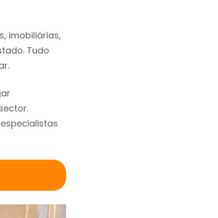
 imobiliárias,
estado. Tudo
ar.
gar
sector.
specialistas