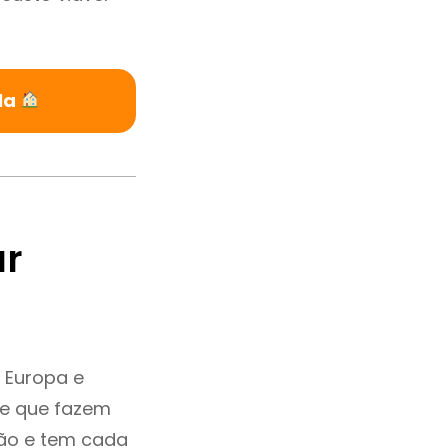
la
ar
 Europa e
 e que fazem
ção e tem cada