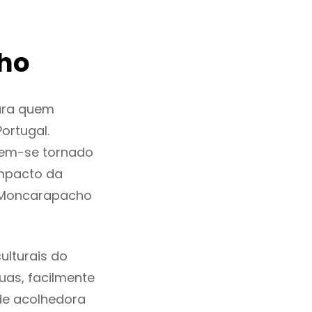
ho
ara quem
ortugal.
tem-se tornado
mpacto da
m Moncarapacho
lturais do
ruas, facilmente
de acolhedora