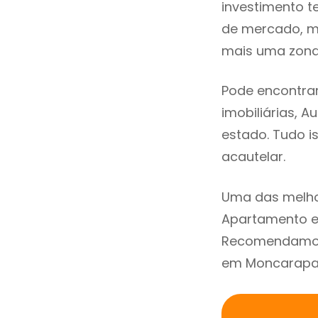
investimento t
de mercado, m
mais uma zona 
Pode encontra
imobiliárias, A
estado. Tudo i
acautelar.
Uma das melho
Apartamento e
Recomendamos 
em Moncarapac