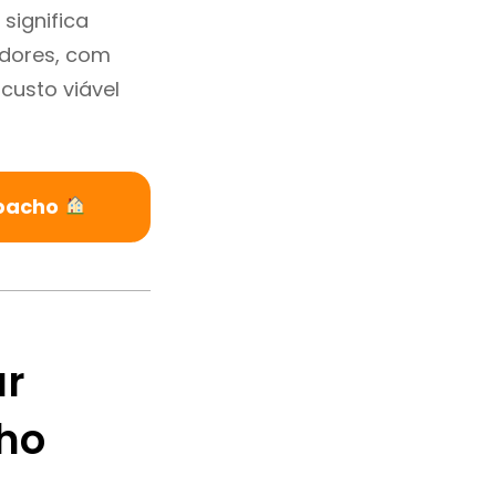
significa
adores, com
custo viável
apacho
ar
ho