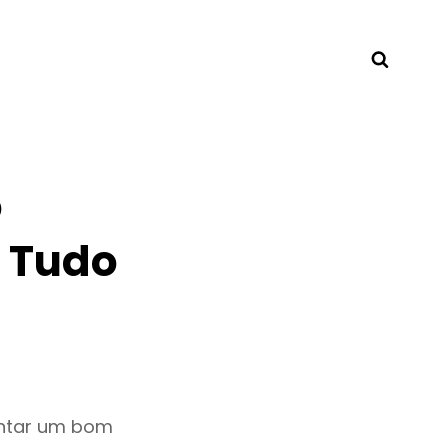
Searc
o
 Tudo
entar um bom