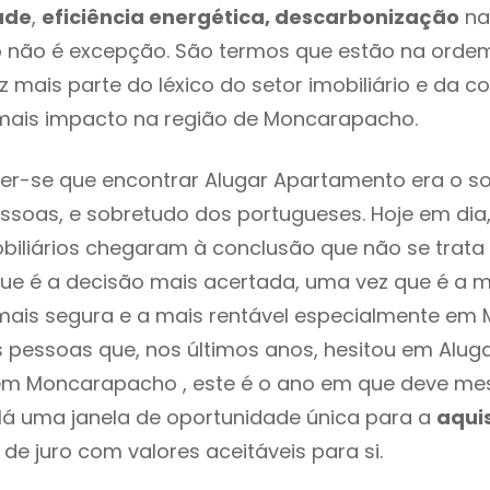
ade
,
eficiência energética, descarbonização
na
não é excepção. São termos que estão na ordem
 mais parte do léxico do setor imobiliário e da c
mais impacto na região de Moncarapacho.
er-se que encontrar Alugar Apartamento era o s
ssoas, e sobretudo dos portugueses. Hoje em dia
biliários chegaram à conclusão que não se trat
e é a decisão mais acertada, uma vez que é a m
mais segura e a mais rentável especialmente em
s pessoas que, nos últimos anos, hesitou em Alug
m Moncarapacho , este é o ano em que deve m
Há uma janela de oportunidade única para a
aqui
 de juro com valores aceitáveis para si.