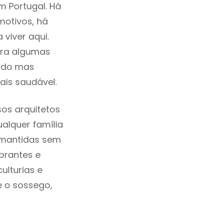
m Portugal. Há
motivos, há
viver aqui.
tra algumas
cado mas
ais saudável.
os arquitetos
alquer família
 mantidas sem
brantes e
ulturias e
e o sossego,