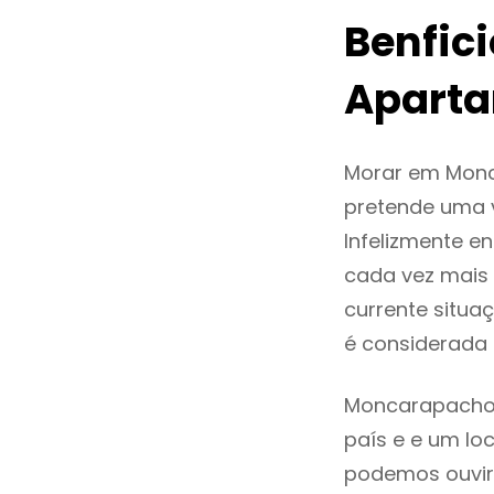
Benfic
Apart
Morar em Monc
pretende uma v
Infelizmente 
cada vez mais
currente situa
é considerada
Moncarapacho 
país e e um loc
podemos ouvir