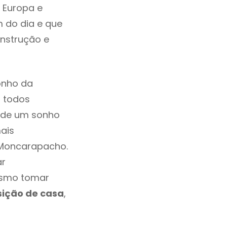
 Europa e
 do dia e que
onstrução e
onho da
, todos
a de um sonho
ais
 Moncarapacho.
ar
esmo tomar
sição de casa
,