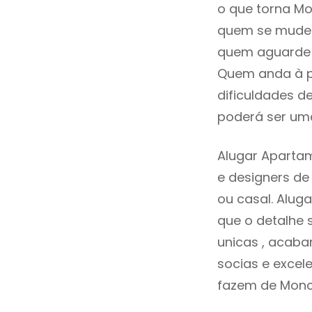
o que torna Mo
quem se mude p
quem aguarde a
Quem anda à p
dificuldades d
poderá ser uma
Alugar Aparta
e designers d
ou casal. Alu
que o detalhe 
unicas , acaba
socias e excele
fazem de Monc