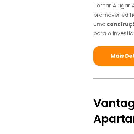
Tornar Alugar
promover edifí
uma
construç
para o investid
Mais De
Vantag
Apart