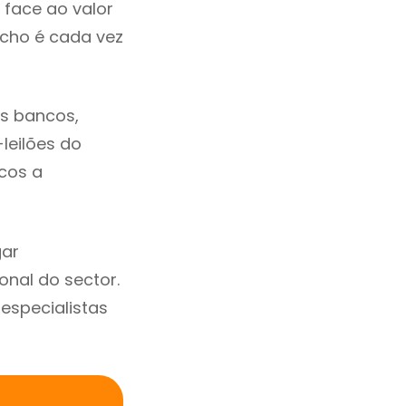
 face ao valor
cho é cada vez
s bancos,
-leilões do
cos a
gar
nal do sector.
specialistas