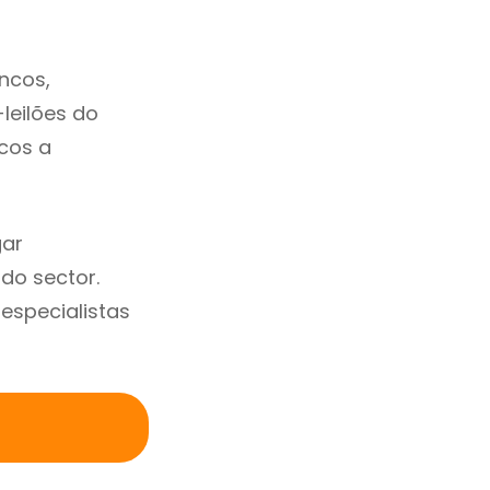
ncos,
-leilões do
cos a
gar
do sector.
specialistas