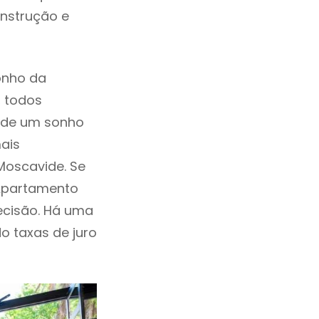
onstrução e
onho da
, todos
a de um sonho
ais
Moscavide. Se
 Apartamento
ecisão. Há uma
ndo taxas de juro