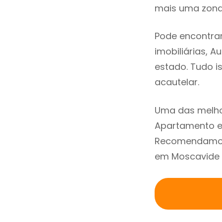
mais uma zona 
Pode encontra
imobiliárias, A
estado. Tudo i
acautelar.
Uma das melho
Apartamento e
Recomendamos 
em Moscavide a