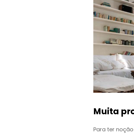
Muita pr
Para ter noçã