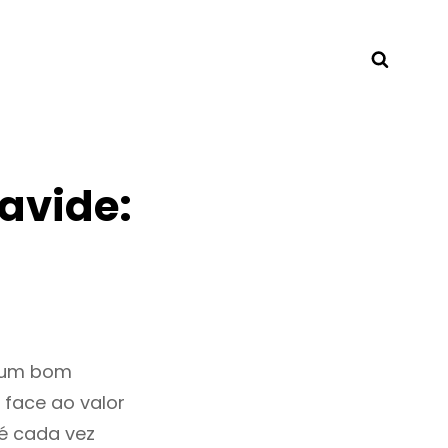
Searc
avide:
r um bom
 face ao valor
é cada vez