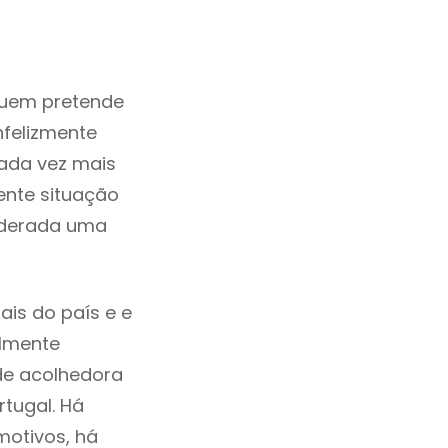
quem pretende
nfelizmente
ada vez mais
ente situação
iderada uma
ais do país e e
ilmente
de acolhedora
tugal. Há
motivos, há