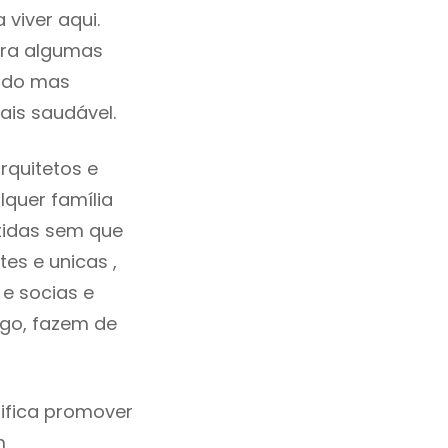
viver aqui.
tra algumas
cado mas
ais saudável.
rquitetos e
quer família
tidas sem que
es e unicas ,
e socias e
ego, fazem de
ifica promover
m