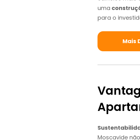
uma
construç
para o investid
Mais 
Vantag
Aparta
Sustentabilid
Moscavide não