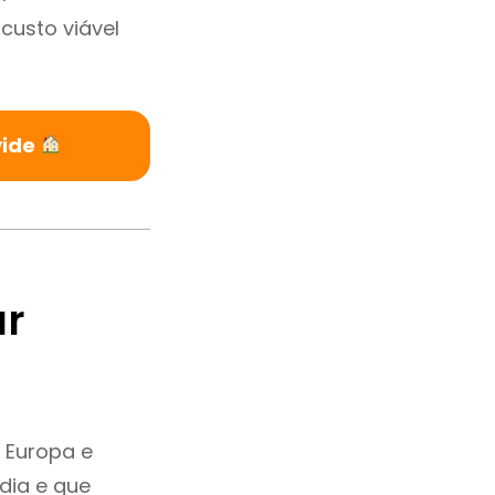
custo viável
vide
ar
 Europa e
dia e que