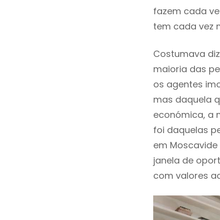
fazem cada vez
tem cada vez 
Costumava diz
maioria das pe
os agentes imo
mas daquela qu
económica, a m
foi daquelas p
em Moscavide 
janela de opor
com valores ace