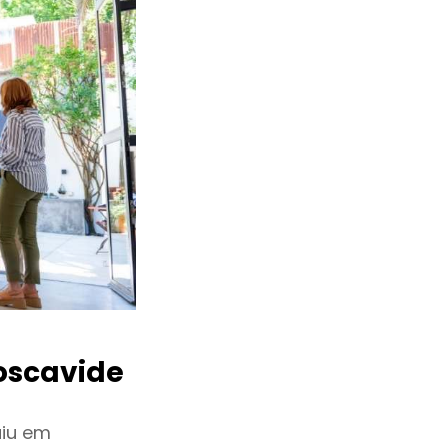
scavide
uiu em