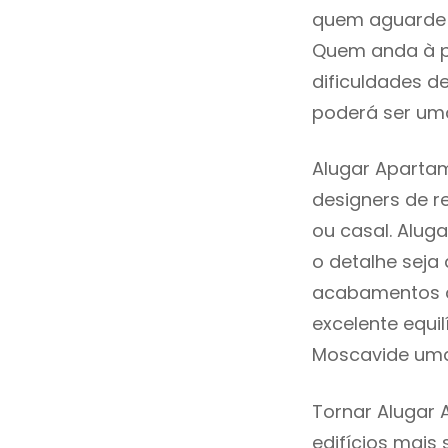
quem aguarde a
Quem anda à p
dificuldades d
poderá ser uma
Alugar Aparta
designers de 
ou casal. Alu
o detalhe seja
acabamentos de
excelente equi
Moscavide uma
Tornar Alugar 
edifícios mais