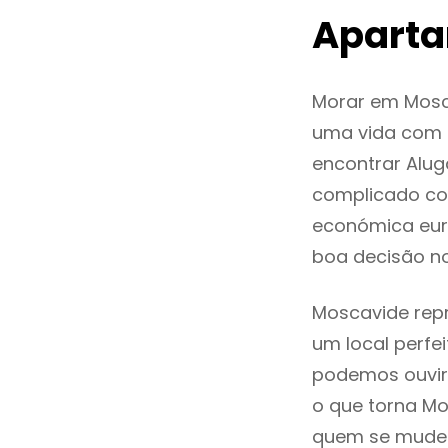
Aparta
Morar em Mosc
uma vida com q
encontrar Alu
complicado co
económica eur
boa decisão n
Moscavide repr
um local perfei
podemos ouvir
o que torna Mo
quem se mude p