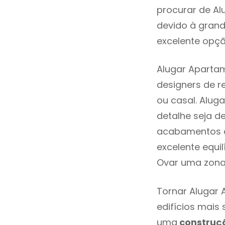
procurar de Al
devido à grand
excelente opçã
Alugar Apartam
designers de 
ou casal. Alug
detalhe seja d
acabamentos de
excelente equi
Ovar uma zona 
Tornar Alugar 
edifícios mais
uma
construç