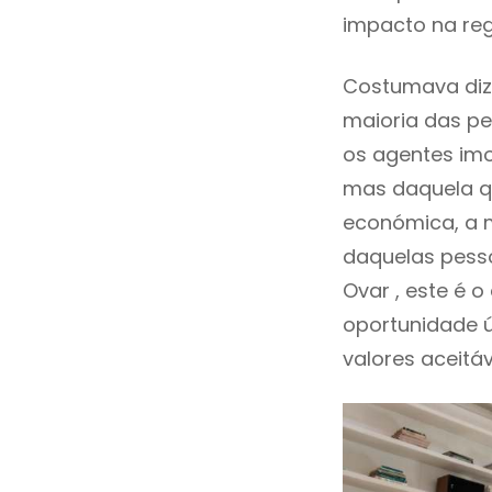
impacto na reg
Costumava diz
maioria das pe
os agentes imo
mas daquela qu
económica, a m
daquelas pess
Ovar , este é
oportunidade 
valores aceitáv