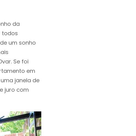
onho da
, todos
a de um sonho
ais
ar. Se foi
artamento em
 uma janela de
de juro com