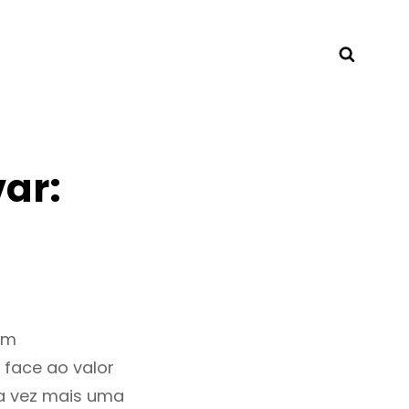
Searc
ar:
om
 face ao valor
a vez mais uma