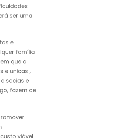
ficuldades
erá ser uma
tos e
quer família
sem que o
 e unicas ,
e socias e
ego, fazem de
 promover
m
custo viável