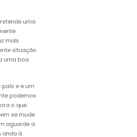
pretende uma
zmente
ez mais
ente situação
da uma boa
 país e e um
mente podemos
ora o que
quem se mude
uem aguarde a
m anda à