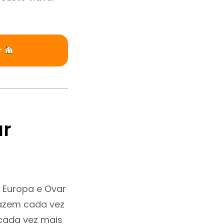
r
ar
 Europa e Ovar
fazem cada vez
 cada vez mais