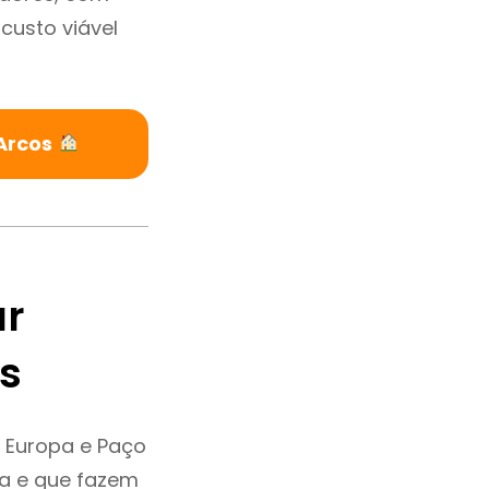
custo viável
 Arcos
ar
s
 Europa e Paço
ia e que fazem