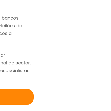
s bancos,
-leilões do
cos a
gar
al do sector.
specialistas