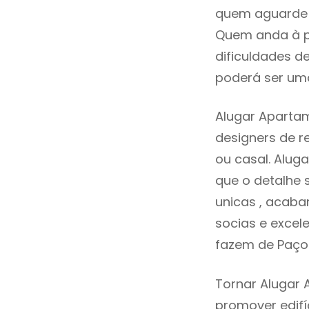
quem aguarde a
Quem anda à p
dificuldades d
poderá ser uma
Alugar Apartam
designers de 
ou casal. Alu
que o detalhe 
unicas , acaba
socias e excele
fazem de Paço 
Tornar Alugar 
promover edifí