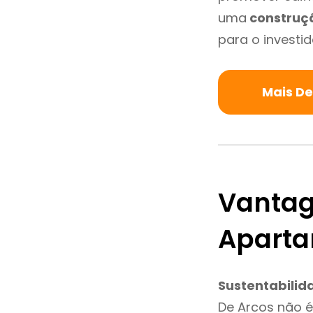
uma
construç
para o investid
Mais D
Vantag
Aparta
Sustentabilid
De Arcos não 