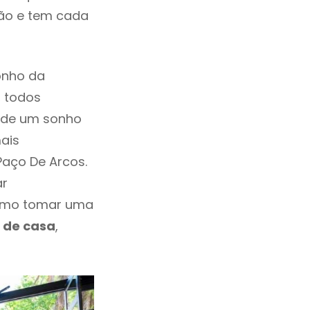
ção e tem cada
onho da
, todos
a de um sonho
ais
Paço De Arcos.
ar
esmo tomar uma
 de casa
,