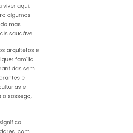
viver aqui.
tra algumas
cado mas
ais saudável.
s arquitetos e
quer família
 mantidas sem
brantes e
ulturias e
e o sossego,
ignifica
adores, com