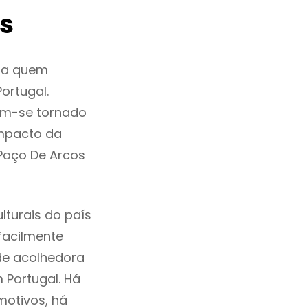
s
ra quem
ortugal.
em-se tornado
mpacto da
 Paço De Arcos
lturais do país
 facilmente
de acolhedora
 Portugal. Há
motivos, há