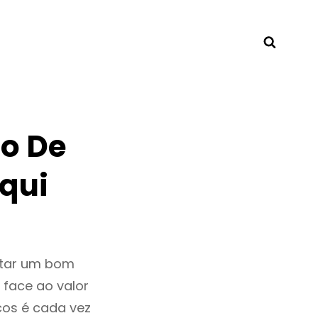
Searc
o De
qui
ntar um bom
 face ao valor
os é cada vez