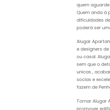
quem aguarde a
Quem anda à p
dificuldades d
poderá ser uma
Alugar Aparta
e designers d
ou casal. Alug
sem que o deta
unicas , acaba
socias e excele
fazem de Penh
Tornar Alugar 
promover edifí