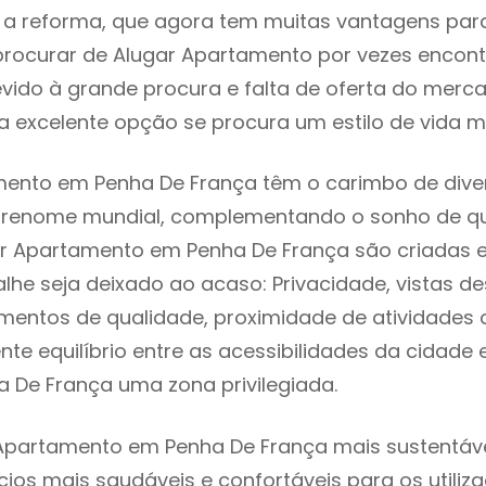
 reforma, que agora tem muitas vantagens para 
rocurar de Alugar Apartamento por vezes encon
evido à grande procura e falta de oferta do mer
 excelente opção se procura um estilo de vida m
mento em Penha De França têm o carimbo de diver
e renome mundial, complementando o sonho de qu
ar Apartamento em Penha De França são criadas 
lhe seja deixado ao acaso: Privacidade, vistas d
mentos de qualidade, proximidade de atividades c
nte equilíbrio entre as acessibilidades da cidade 
a De França uma zona privilegiada.
Apartamento em Penha De França mais sustentável
cios mais saudáveis e confortáveis para os utiliz