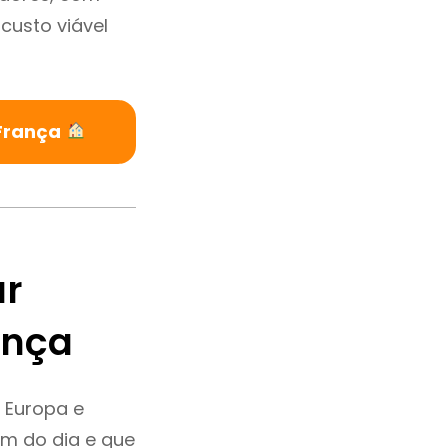
custo viável
 França
ar
ança
 Europa e
m do dia e que