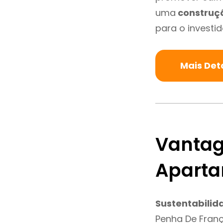
uma
construç
para o investid
Mais Det
Vantag
Aparta
Sustentabilid
Penha De Fran