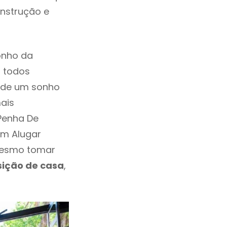
onstrução e
onho da
, todos
a de um sonho
ais
Penha De
em Alugar
mesmo tomar
sição de casa
,