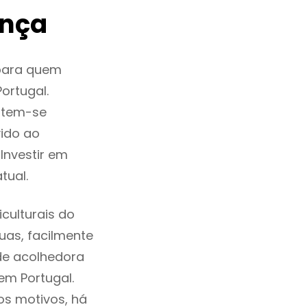
ança
para quem
ortugal.
 tem-se
ido ao
Investir em
tual.
culturais do
ruas, facilmente
de acolhedora
em Portugal.
os motivos, há