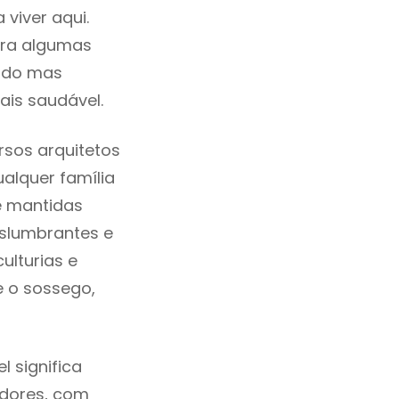
viver aqui.
tra algumas
cado mas
ais saudável.
sos arquitetos
alquer família
e mantidas
eslumbrantes e
ulturias e
e o sossego,
 significa
adores, com