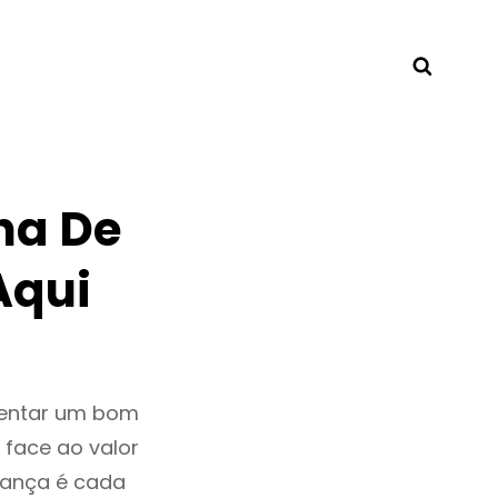
Searc
ha De
Aqui
sentar um bom
 face ao valor
rança é cada