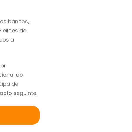
dos bancos,
-leilões do
cos a
gar
ional do
uipa de
acto seguinte.