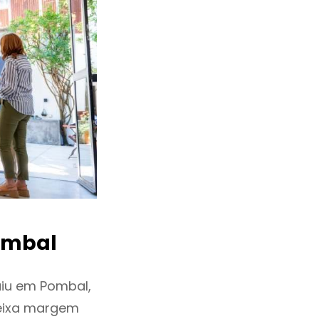
ombal
iu em Pombal,
deixa margem