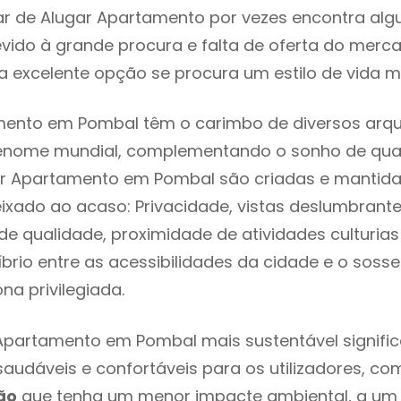
ar de Alugar Apartamento por vezes encontra al
evido à grande procura e falta de oferta do mer
 excelente opção se procura um estilo de vida m
mento em Pombal têm o carimbo de diversos arqu
renome mundial, complementando o sonho de qual
gar Apartamento em Pombal são criadas e mantid
eixado ao acaso: Privacidade, vistas deslumbrantes
 qualidade, proximidade de atividades culturias 
líbrio entre as acessibilidades da cidade e o soss
na privilegiada.
Apartamento em Pombal mais sustentável signifi
 saudáveis e confortáveis para os utilizadores, co
ão
que tenha um menor impacte ambiental, a um 