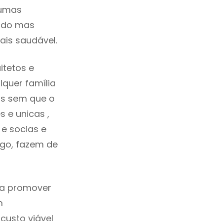
gumas
cado mas
ais saudável.
itetos e
quer família
as sem que o
 e unicas ,
e socias e
ego, fazem de
ca promover
m
custo viável