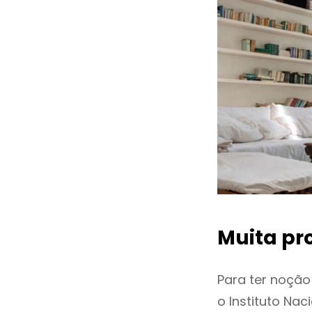
Muita pr
Para ter noçã
o Instituto Na