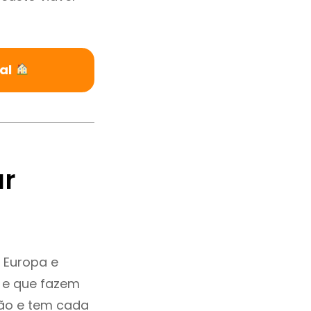
al
ar
 Europa e
 e que fazem
ção e tem cada