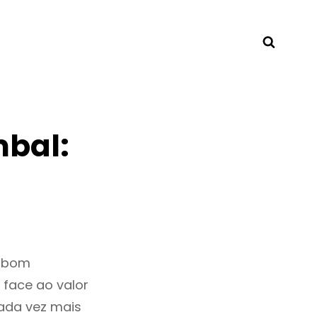
Searc
bal:
m bom
 face ao valor
ada vez mais