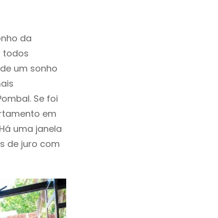
onho da
, todos
a de um sonho
ais
ombal. Se foi
artamento em
Há uma janela
as de juro com