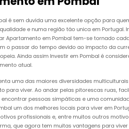
amento em Pombal
al é sem duvida uma excelente opção para que
ualidade e numa região táo unica em Portugal. I
gar Apartamento em Pombal tem-se tornado cada
m o passar do tempo devido ao impacto da curr
opeia. Ainda assim Investir em Pombal é consid
mento atual.
nta uma das maiores diversidades multiculturais 
to para viver. Ao andar pelas pitorescas ruas, fac
 encontrar pessoas simpáticas e uma comunida
mbal um dos melhores locais para viver em Portu
tivos profissionais e, entre muitos outros motiv
rma, que agora tem muitas vantagens para viver