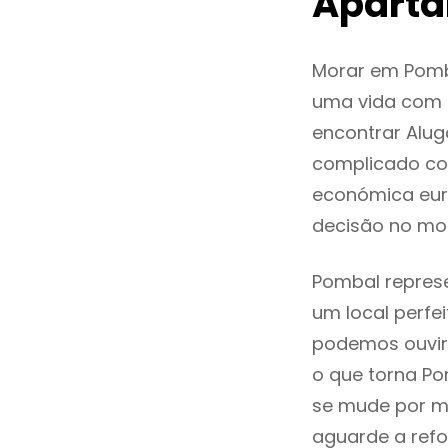
Apart
Morar em Pomb
uma vida com q
encontrar Alu
complicado co
económica eur
decisão no mo
Pombal represe
um local perfei
podemos ouvir
o que torna Po
se mude por mo
aguarde a refo