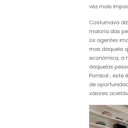
vez mais impa
Costumava diz
maioria das pe
os agentes imo
mas daquela qu
económica, a m
daquelas pess
Pombal , este
de oportunida
valores aceitáv