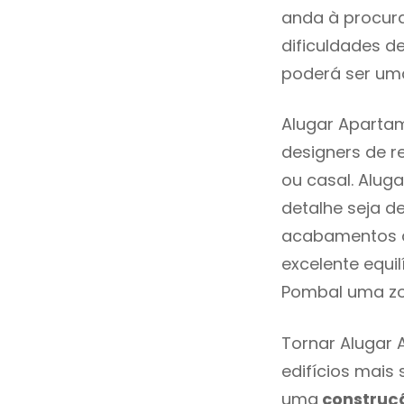
anda à procur
dificuldades d
poderá ser uma
Alugar Aparta
designers de 
ou casal. Alu
detalhe seja d
acabamentos de
excelente equi
Pombal uma zo
Tornar Alugar 
edifícios mais
uma
construç