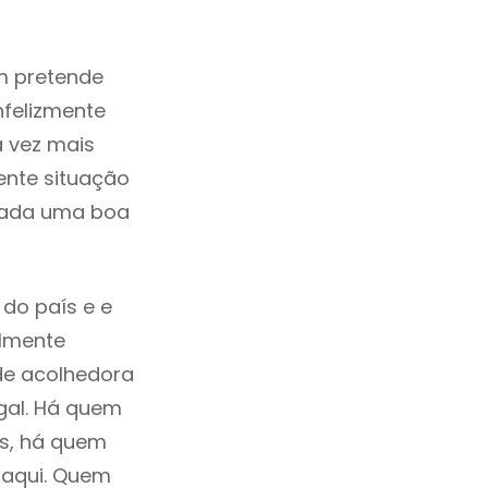
m pretende
nfelizmente
 vez mais
ente situação
erada uma boa
do país e e
ilmente
de acolhedora
gal. Há quem
os, há quem
 aqui. Quem