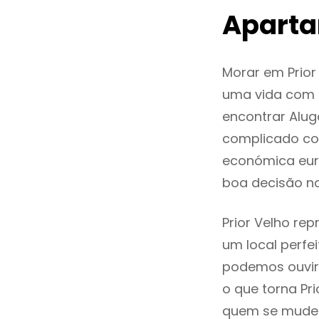
Aparta
Morar em Prio
uma vida com q
encontrar Alug
complicado co
económica euro
boa decisão n
Prior Velho re
um local perfei
podemos ouvir
o que torna Pr
quem se mude p