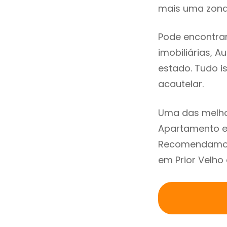
mais uma zona 
Pode encontrar
imobiliárias, A
estado. Tudo i
acautelar.
Uma das melho
Apartamento em
Recomendamos 
em Prior Velho