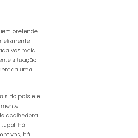
quem pretende
nfelizmente
ada vez mais
ente situação
siderada uma
ais do país e e
ilmente
de acolhedora
tugal. Há
motivos, há