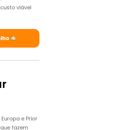
custo viável
elho
ar
Europa e Prior
 que fazem