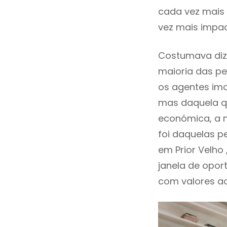
cada vez mais 
vez mais impac
Costumava diz
maioria das pe
os agentes imo
mas daquela qu
económica, a m
foi daquelas p
em Prior Velh
janela de opor
com valores ace