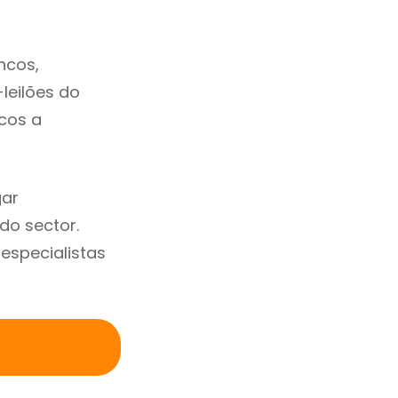
ncos,
-leilões do
cos a
gar
do sector.
specialistas