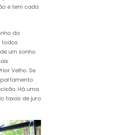
ção e tem cada
onho da
, todos
a de um sonho
ais
ior Velho. Se
 Apartamento
ecisão. Há uma
ndo taxas de juro