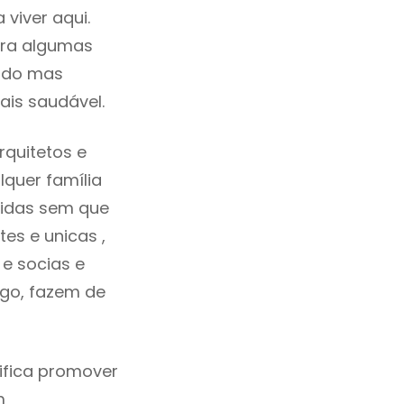
viver aqui.
tra algumas
cado mas
ais saudável.
rquitetos e
quer família
tidas sem que
es e unicas ,
e socias e
ego, fazem de
ifica promover
m