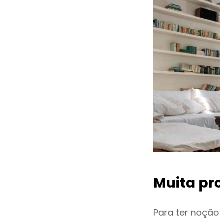
Muita pr
Para ter noçã