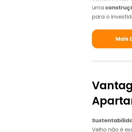
uma
construç
para o investid
Mais 
Vantag
Aparta
Sustentabilid
Velho não é e