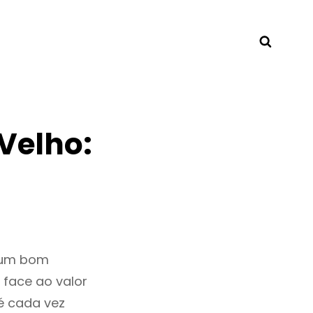
Searc
Velho:
r um bom
 face ao valor
é cada vez