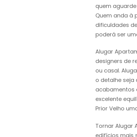
quem aguarde a
Quem anda à p
dificuldades d
poderá ser uma
Alugar Apartam
designers de 
ou casal. Alug
o detalhe seja
acabamentos de
excelente equi
Prior Velho um
Tornar Alugar 
edifícios mais