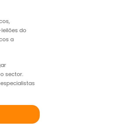
cos,
-leilões do
cos a
gar
 sector.
specialistas