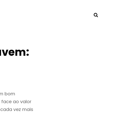
Searc
avem:
um bom
 face ao valor
cada vez mais