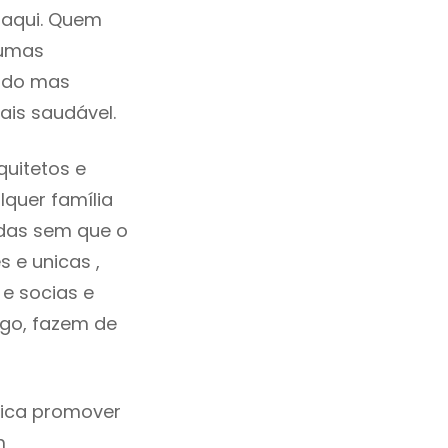
 aqui. Quem
gumas
cado mas
ais saudável.
uitetos e
quer família
das sem que o
 e unicas ,
e socias e
ego, fazem de
fica promover
m