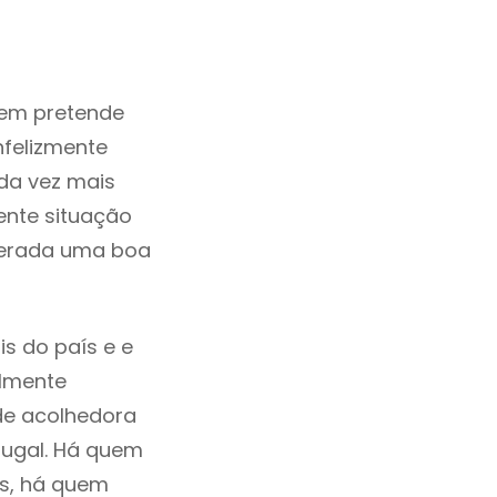
em pretende
nfelizmente
da vez mais
ente situação
derada uma boa
s do país e e
ilmente
de acolhedora
tugal. Há quem
os, há quem