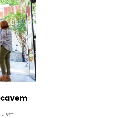
acavem
uiu em