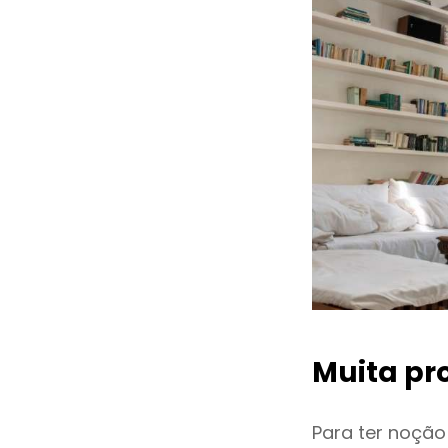
Muita pr
Para ter noçã