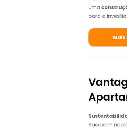
uma
construç
para o investid
Mais
Vantag
Apart
Sustentabilid
Sacavem não é