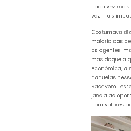
cada vez mais 
vez mais impa
Costumava diz
maioria das pe
os agentes imo
mas daquela qu
económica, a m
daquelas pess
Sacavem , est
janela de opor
com valores ace