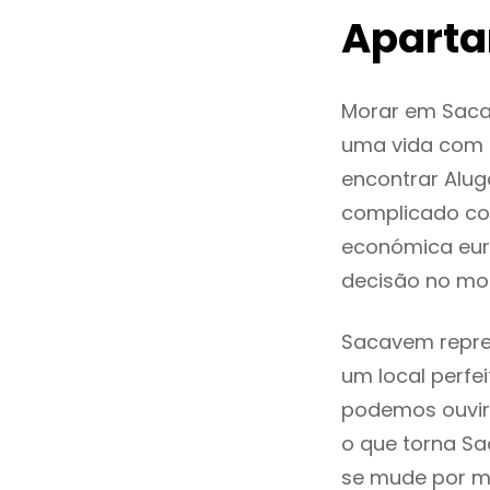
Apart
Morar em Saca
uma vida com q
encontrar Alu
complicado co
económica eur
decisão no mo
Sacavem repres
um local perfei
podemos ouvir
o que torna Sa
se mude por mo