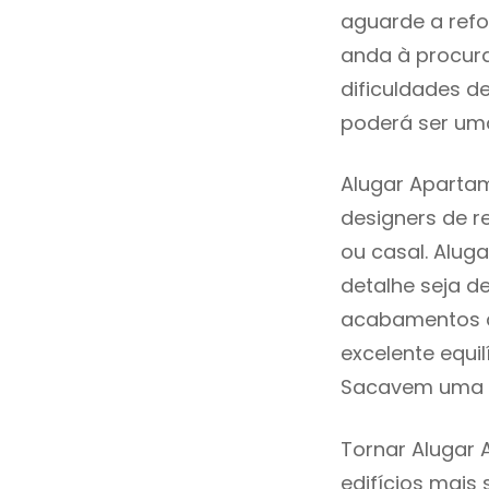
aguarde a refo
anda à procur
dificuldades d
poderá ser uma
Alugar Aparta
designers de 
ou casal. Alu
detalhe seja d
acabamentos de
excelente equi
Sacavem uma z
Tornar Alugar
edifícios mais