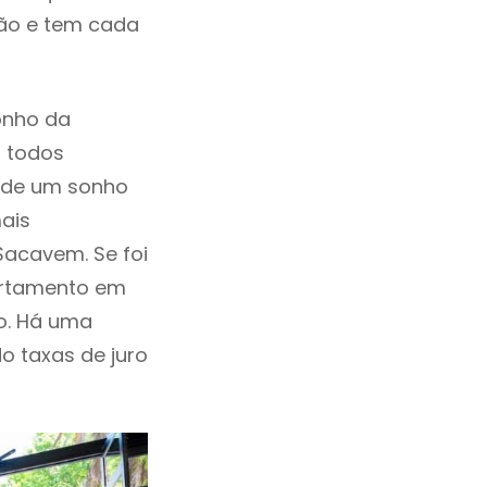
ção e tem cada
onho da
, todos
a de um sonho
ais
Sacavem. Se foi
artamento em
o. Há uma
ndo taxas de juro