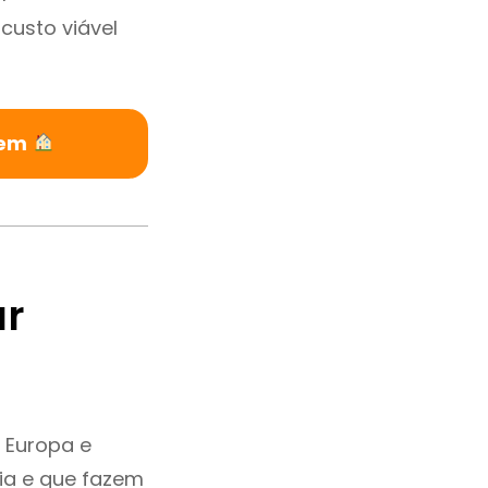
custo viável
vem
ar
 Europa e
ia e que fazem