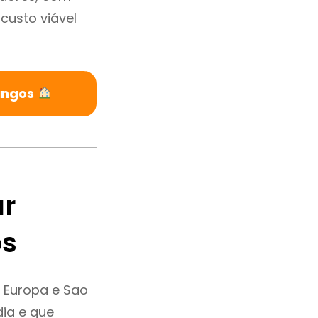
custo viável
ingos
ar
os
 Europa e Sao
ia e que