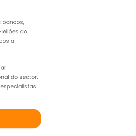
s bancos,
-leilões do
cos a
gar
al do sector.
specialistas