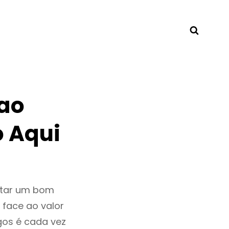
Searc
ao
 Aqui
ntar um bom
 face ao valor
os é cada vez