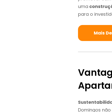
uma
construç
para o investid
Mais D
Vantag
Aparta
Sustentabilid
Domingos não 