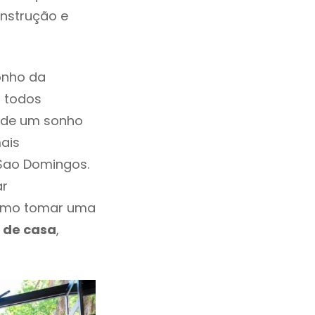
onstrução e
onho da
, todos
a de um sonho
ais
 Sao Domingos.
ar
esmo tomar uma
 de casa
,