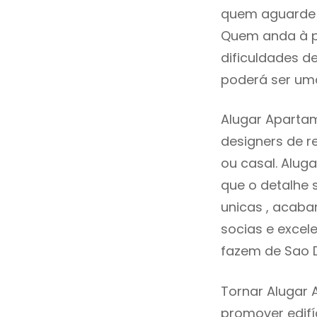
quem aguarde a
Quem anda à p
dificuldades d
poderá ser uma
Alugar Aparta
designers de 
ou casal. Alu
que o detalhe 
unicas , acaba
socias e excele
fazem de Sao 
Tornar Alugar 
promover edifí