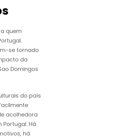
os
ra quem
ortugal.
em-se tornado
mpacto da
m Sao Domingos
turais do país
 facilmente
de acolhedora
 Portugal. Há
motivos, há