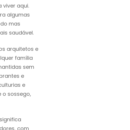
viver aqui.
tra algumas
cado mas
ais saudável.
s arquitetos e
quer família
mantidas sem
brantes e
ulturias e
e o sossego,
ignifica
adores, com