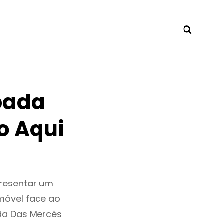
Searc
pada
o Aqui
resentar um
móvel face ao
da Das Mercês