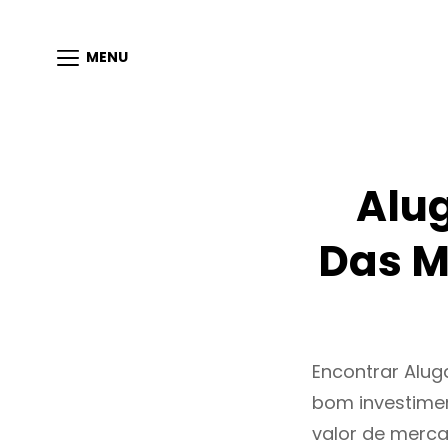
MENU
Alu
Das M
Encontrar Alu
bom investimen
valor de merc