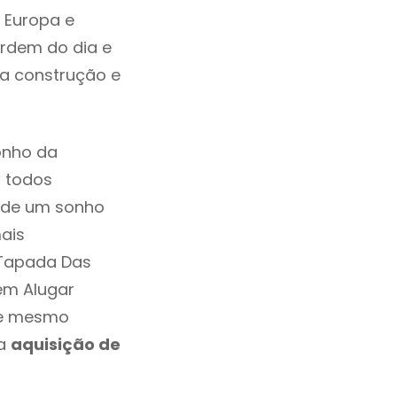
 Europa e
rdem do dia e
da construção e
onho da
, todos
a de um sonho
ais
 Tapada Das
 em Alugar
ve mesmo
 a
aquisição de