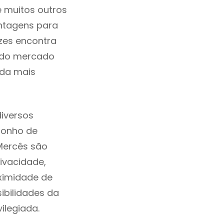
e muitos outros
ntagens para
zes encontra
a do mercado
ida mais
iversos
sonho de
Mercês são
ivacidade,
ximidade de
sibilidades da
vilegiada.