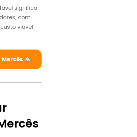
vel significa
adores, com
custo viável
s Mercês
ar
Mercês