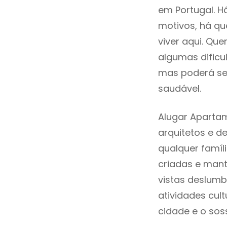
em Portugal. H
motivos, há q
viver aqui. Qu
algumas dificu
mas poderá ser
saudável.
Alugar Aparta
arquitetos e 
qualquer famíl
criadas e mant
vistas deslumb
atividades cult
cidade e o so