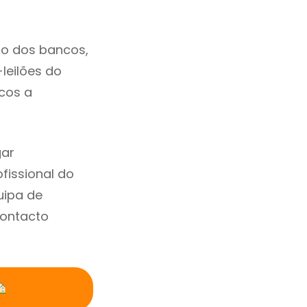
to dos bancos,
-leilões do
cos a
gar
issional do
uipa de
contacto