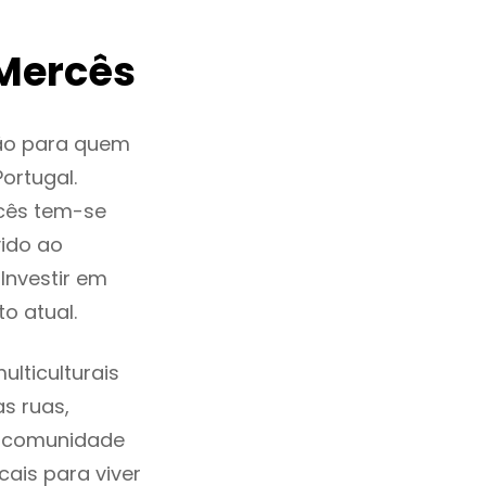
Mercês
ão para quem
ortugal.
cês tem-se
ido ao
Investir em
o atual.
lticulturais
as ruas,
a comunidade
ais para viver