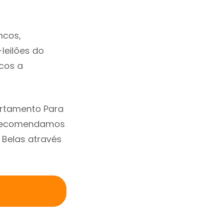
ncos,
-leilões do
cos a
artamento Para
. Recomendamos
 Belas através