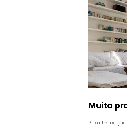
Muita pr
Para ter noçã