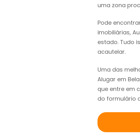
uma zona procu
Pode encontrar
imobiliárias, A
estado. Tudo i
acautelar.
Uma das melho
Alugar em Bel
que entre em c
do formulário 