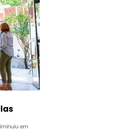
las
iminuiu em