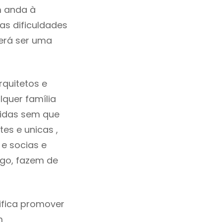
m anda à
as dificuldades
erá ser uma
quitetos e
quer família
tidas sem que
es e unicas ,
e socias e
ego, fazem de
ifica promover
m