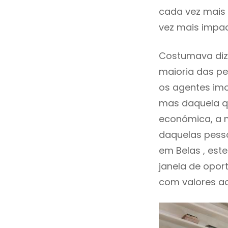
cada vez mais 
vez mais impac
Costumava diz
maioria das pe
os agentes imo
mas daquela qu
económica, a m
daquelas pesso
em Belas , es
janela de opor
com valores ace