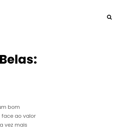
Searc
Belas:
 um bom
 face ao valor
a vez mais