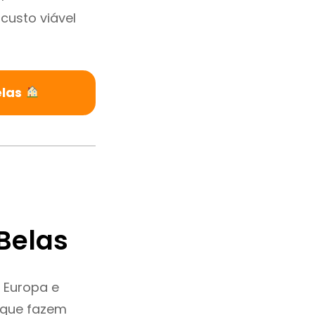
custo viável
elas
Belas
 Europa e
 que fazem