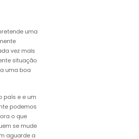
 pretende uma
zmente
ada vez mais
ente situação
ada uma boa
o país e e um
mente podemos
ora o que
 quem se mude
uem aguarde a