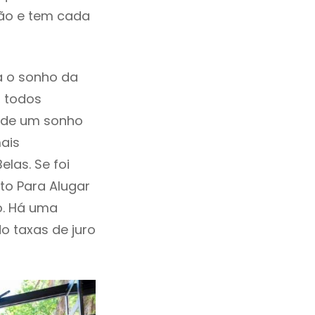
ção e tem cada
a o sonho da
, todos
a de um sonho
ais
las. Se foi
to Para Alugar
o. Há uma
ndo taxas de juro