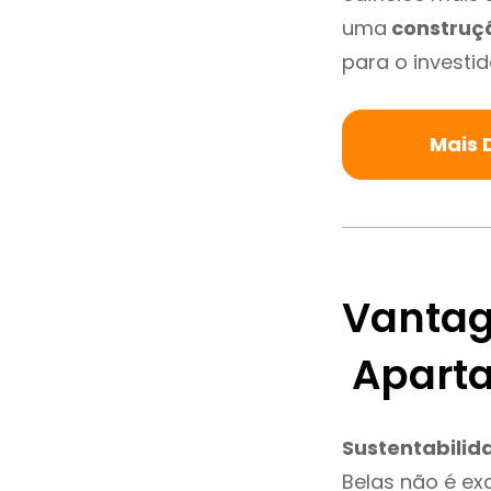
uma
construç
para o investid
Mais 
Vantag
Aparta
Sustentabilid
Belas não é ex