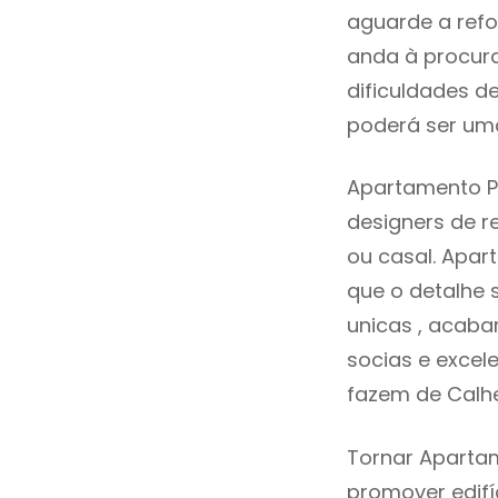
aguarde a refo
anda à procur
dificuldades d
poderá ser uma
Apartamento Pa
designers de 
ou casal. Apar
que o detalhe 
unicas , acaba
socias e excele
fazem de Calhe
Tornar Apartam
promover edifí