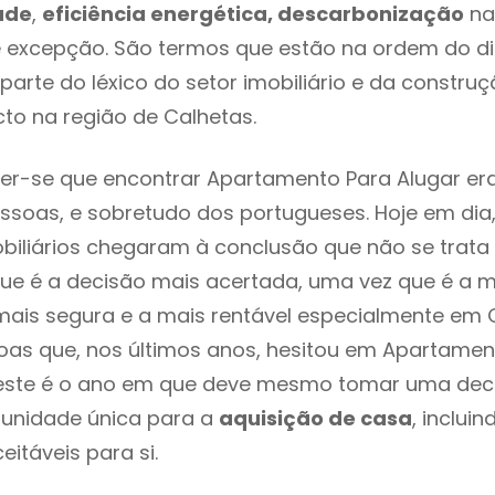
ade
,
eficiência energética, descarbonização
na
é excepção. São termos que estão na ordem do d
parte do léxico do setor imobiliário e da constru
to na região de Calhetas.
er-se que encontrar Apartamento Para Alugar er
ssoas, e sobretudo dos portugueses. Hoje em dia
biliários chegaram à conclusão que não se trat
e é a decisão mais acertada, uma vez que é a m
ais segura e a mais rentável especialmente em C
as que, nos últimos anos, hesitou em Apartamen
 este é o ano em que deve mesmo tomar uma dec
tunidade única para a
aquisição de casa
, inclui
itáveis para si.