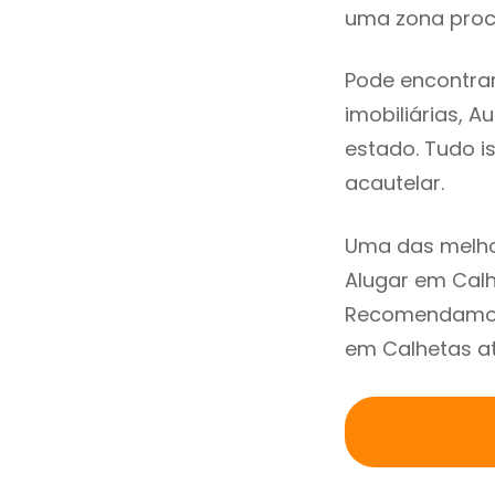
uma zona procu
Pode encontrar
imobiliárias, A
estado. Tudo i
acautelar.
Uma das melho
Alugar em Calh
Recomendamos 
em Calhetas at