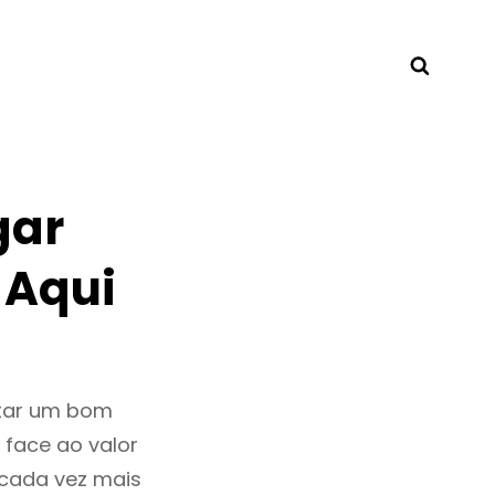
Searc
gar
 Aqui
ntar um bom
 face ao valor
cada vez mais