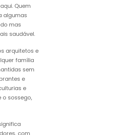
 aqui. Quem
ra algumas
cado mas
ais saudável.
s arquitetos e
quer família
mantidas sem
brantes e
ulturias e
e o sossego,
ignifica
adores, com