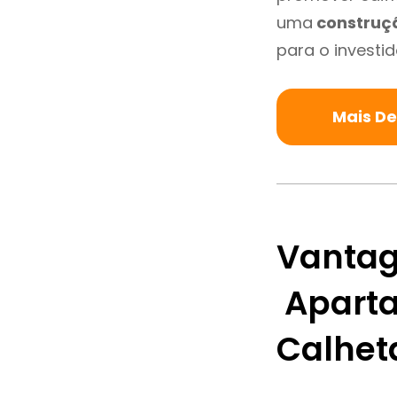
uma
construç
para o investid
Mais De
Vantag
Aparta
Calhet