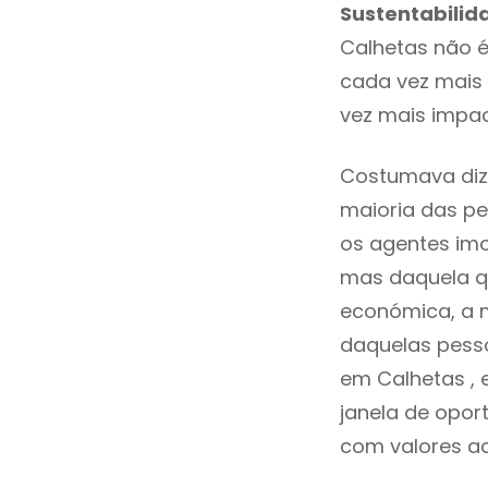
Sustentabilid
Calhetas não 
cada vez mais 
vez mais impac
Costumava diz
maioria das pe
os agentes imo
mas daquela qu
económica, a m
daquelas pesso
em Calhetas ,
janela de opor
com valores ace