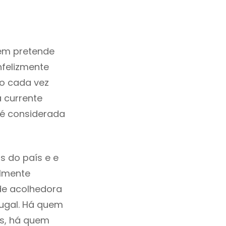
em pretende
nfelizmente
o cada vez
 currente
 é considerada
s do país e e
ilmente
de acolhedora
tugal. Há quem
os, há quem