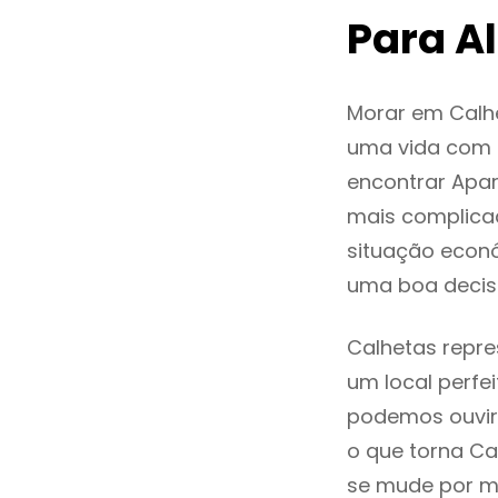
Para A
Morar em Calh
uma vida com q
encontrar Apa
mais complica
situação econó
uma boa decis
Calhetas repre
um local perfei
podemos ouvir
o que torna Ca
se mude por mo