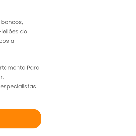
 bancos,
-leilões do
cos a
artamento Para
r.
specialistas