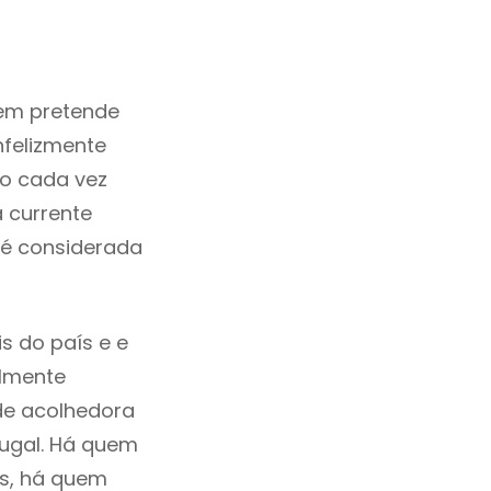
em pretende
nfelizmente
o cada vez
 currente
 é considerada
s do país e e
ilmente
de acolhedora
tugal. Há quem
os, há quem