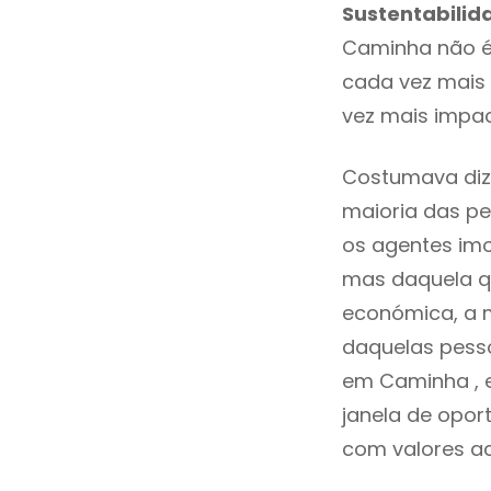
Sustentabilid
Caminha não é
cada vez mais 
vez mais impa
Costumava diz
maioria das pe
os agentes imo
mas daquela qu
económica, a m
daquelas pesso
em Caminha , 
janela de opor
com valores ace