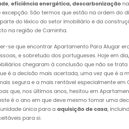
ade
,
eficiência energética, descarbonização
na
 excepção. São termos que estão na ordem do d
parte do léxico do setor imobiliário e da constru
cto na região de Caminha.
er-se que encontrar Apartamento Para Alugar er
ssoas, e sobretudo dos portugueses. Hoje em dia
biliários chegaram à conclusão que não se trat
e é a decisão mais acertada, uma vez que é a m
ais segura e a mais rentável especialmente em C
as que, nos últimos anos, hesitou em Apartamen
este é o ano em que deve mesmo tomar uma dec
tunidade única para a
aquisição de casa
, inclui
itáveis para si.