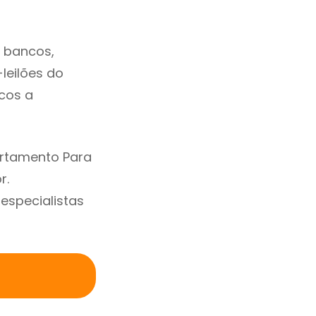
 bancos,
-leilões do
cos a
artamento Para
r.
specialistas