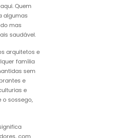
 aqui. Quem
ra algumas
cado mas
ais saudável.
s arquitetos e
quer família
mantidas sem
brantes e
ulturias e
e o sossego,
ignifica
adores, com