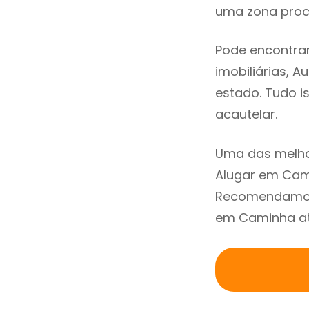
uma zona procu
Pode encontra
imobiliárias, A
estado. Tudo i
acautelar.
Uma das melho
Alugar em Cami
Recomendamos 
em Caminha atr