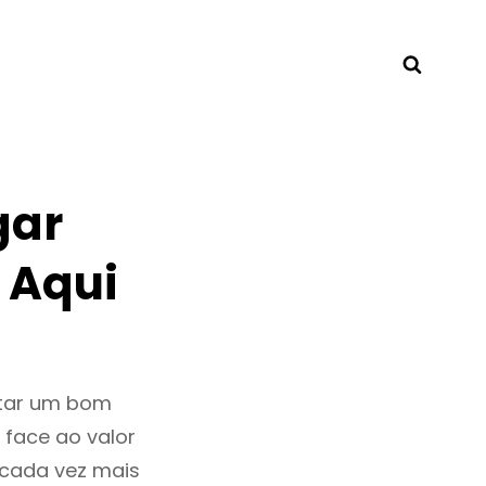
Searc
gar
 Aqui
ntar um bom
 face ao valor
cada vez mais