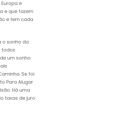
 Europa e
ia e que fazem
ção e tem cada
a o sonho da
, todos
a de um sonho
ais
aminha. Se foi
to Para Alugar
isão. Há uma
ndo taxas de juro