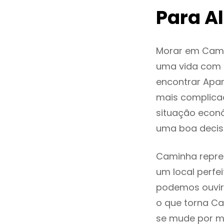
Para A
Morar em Cami
uma vida com q
encontrar Apa
mais complica
situação econó
uma boa decis
Caminha repres
um local perfei
podemos ouvir
o que torna Ca
se mude por mo