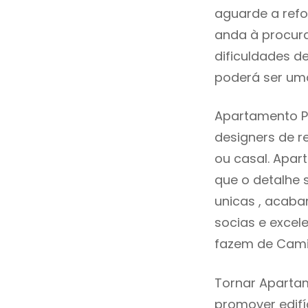
aguarde a refo
anda à procur
dificuldades d
poderá ser uma
Apartamento P
designers de 
ou casal. Apa
que o detalhe 
unicas , acaba
socias e excele
fazem de Cami
Tornar Apartam
promover edifí