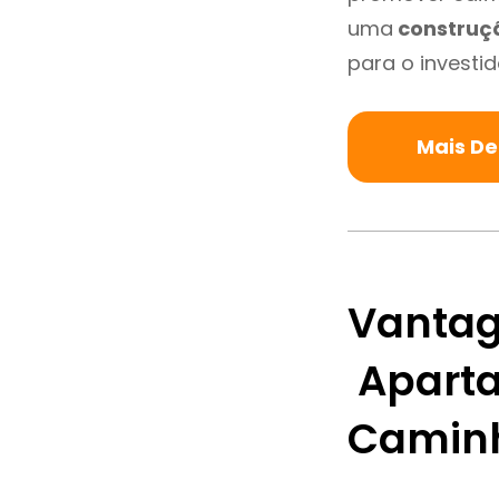
uma
construç
para o investid
Mais D
Vantag
Aparta
Camin