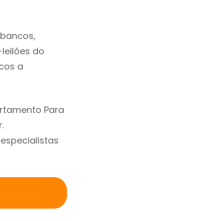
 bancos,
-leilões do
cos a
artamento Para
.
specialistas