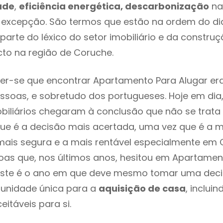
ade
,
eficiência energética, descarbonização
na
 excepção. São termos que estão na ordem do di
parte do léxico do setor imobiliário e da constru
to na região de Coruche.
er-se que encontrar Apartamento Para Alugar er
ssoas, e sobretudo dos portugueses. Hoje em dia
biliários chegaram à conclusão que não se trat
e é a decisão mais acertada, uma vez que é a m
ais segura e a mais rentável especialmente em C
as que, nos últimos anos, hesitou em Apartamen
este é o ano em que deve mesmo tomar uma dec
tunidade única para a
aquisição de casa
, inclui
itáveis para si.