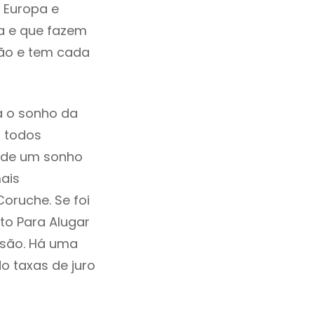
 Europa e
a e que fazem
ção e tem cada
a o sonho da
, todos
a de um sonho
ais
oruche. Se foi
to Para Alugar
isão. Há uma
ndo taxas de juro