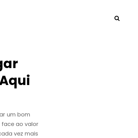
Searc
gar
 Aqui
tar um bom
 face ao valor
cada vez mais