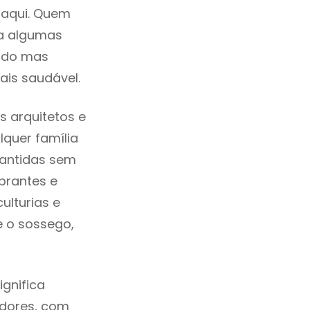
 aqui. Quem
ra algumas
cado mas
ais saudável.
 arquitetos e
quer família
mantidas sem
brantes e
ulturias e
e o sossego,
gnifica
adores, com