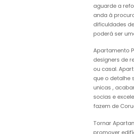
aguarde a refo
anda à procur
dificuldades d
poderá ser uma
Apartamento Pa
designers de 
ou casal. Apa
que o detalhe 
unicas , acaba
socias e excele
fazem de Coru
Tornar Apartam
promover edifí