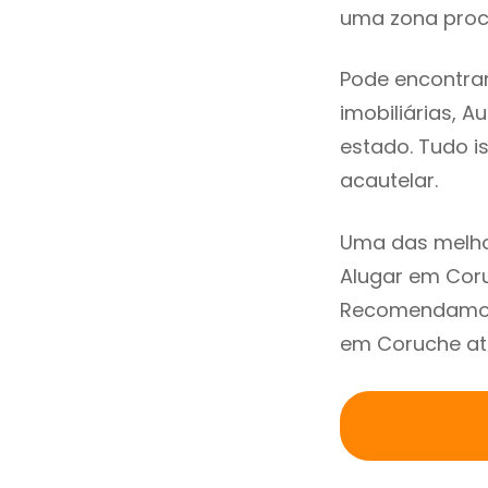
uma zona procu
Pode encontra
imobiliárias, A
estado. Tudo i
acautelar.
Uma das melho
Alugar em Coru
Recomendamos 
em Coruche atr