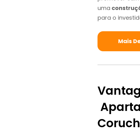
uma
construç
para o investid
Mais D
Vantag
Aparta
Coruc