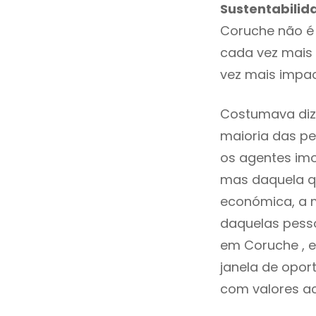
Sustentabilid
Coruche não é
cada vez mais 
vez mais impac
Costumava diz
maioria das pe
os agentes imo
mas daquela qu
económica, a m
daquelas pesso
em Coruche , 
janela de opor
com valores ace