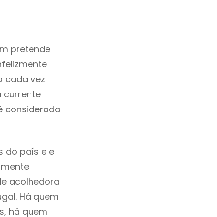
em pretende
nfelizmente
o cada vez
 currente
 é considerada
 do país e e
ilmente
de acolhedora
ugal. Há quem
os, há quem