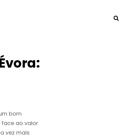
Searc
Évora:
r um bom
 face ao valor
a vez mais