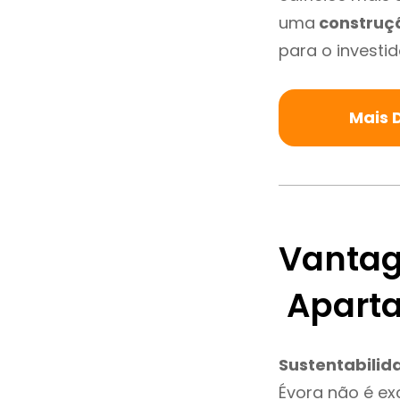
uma
construç
para o investid
Mais 
Vantag
Aparta
Sustentabilid
Évora não é e