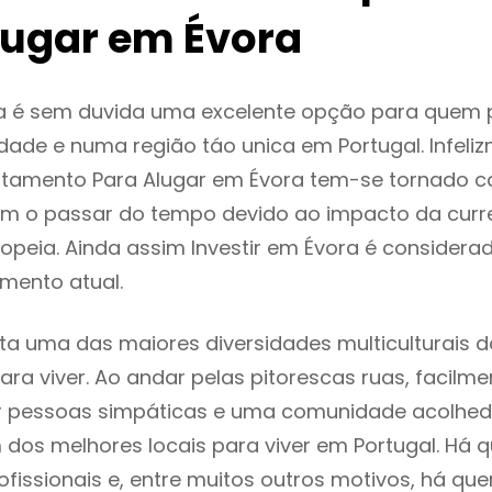
lugar em Évora
a é sem duvida uma excelente opção para quem
dade e numa região táo unica em Portugal. Infeli
rtamento Para Alugar em Évora tem-se tornado c
m o passar do tempo devido ao impacto da curr
peia. Ainda assim Investir em Évora é consider
mento atual.
ta uma das maiores diversidades multiculturais d
 para viver. Ao andar pelas pitorescas ruas, facil
ar pessoas simpáticas e uma comunidade acolhed
 dos melhores locais para viver em Portugal. Há
ofissionais e, entre muitos outros motivos, há q