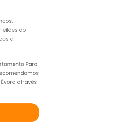
ncos,
-leilões do
cos a
artamento Para
. Recomendamos
 Évora através