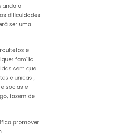
m anda à
as dificuldades
erá ser uma
rquitetos e
quer família
tidas sem que
es e unicas ,
e socias e
ego, fazem de
ifica promover
m