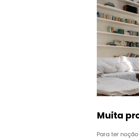
Muita pr
Para ter noçã