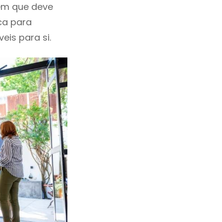
 em que deve
ca para
eis para si.