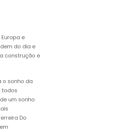
 Europa e
rdem do dia e
da construção e
a o sonho da
, todos
a de um sonho
ais
erreira Do
u em