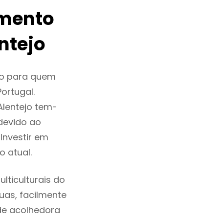
amento
ntejo
ão para quem
ortugal.
Alentejo tem-
devido ao
Investir em
 atual.
lticulturais do
ruas, facilmente
de acolhedora