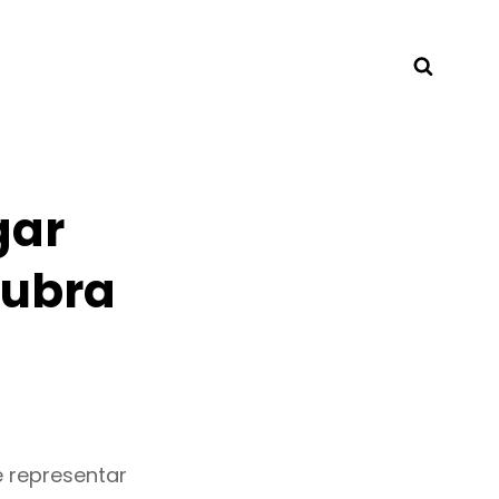
Searc
gar
cubra
e representar