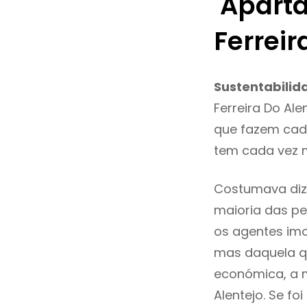
Aparta
Ferreir
Sustentabilid
Ferreira Do Al
que fazem cada
tem cada vez m
Costumava diz
maioria das pe
os agentes imo
mas daquela qu
económica, a m
Alentejo. Se f