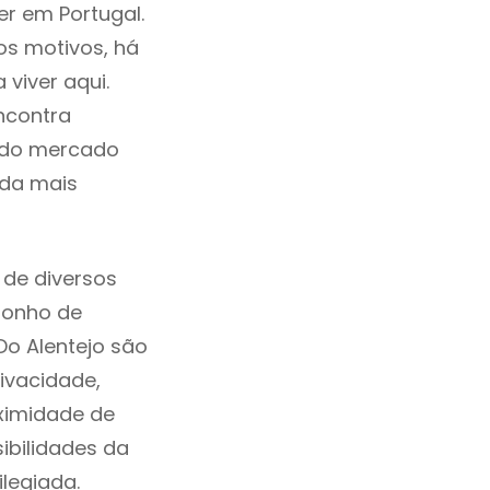
er em Portugal.
os motivos, há
viver aqui.
ncontra
a do mercado
ida mais
 de diversos
sonho de
Do Alentejo são
ivacidade,
ximidade de
sibilidades da
ilegiada.