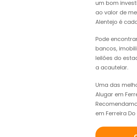
um bom invest
ao valor de m
Alentejo é cad
Pode encontrar
bancos, imobili
leilões do est
a acautelar.
Uma das melho
Alugar em Ferr
Recomendamos 
em Ferreira Do
C