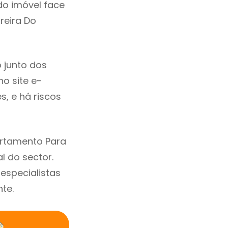
do imóvel face
reira Do
 junto dos
no site e-
, e há riscos
artamento Para
l do sector.
specialistas
te.