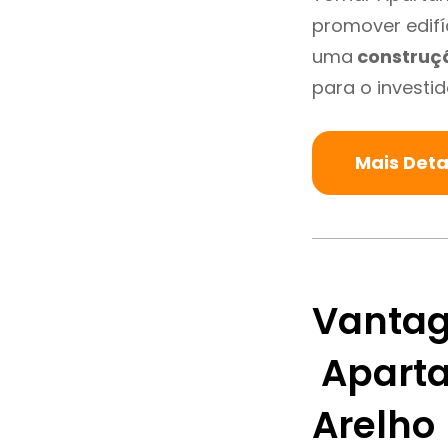
promover edifí
uma
construç
para o investid
Mais Deta
Vantag
Aparta
Arelho