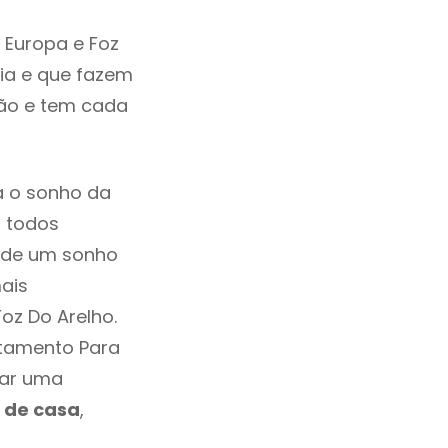
 Europa e Foz
ia e que fazem
ção e tem cada
a o sonho da
, todos
a de um sonho
ais
oz Do Arelho.
rtamento Para
mar uma
 de casa
,