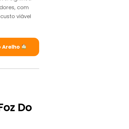
adores, com
custo viável
o Arelho
Foz Do