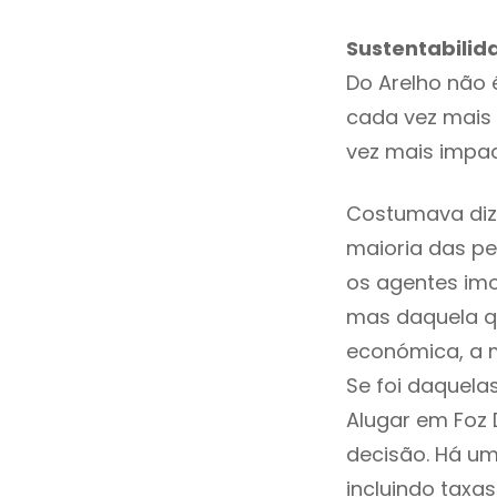
Sustentabilid
Do Arelho não 
cada vez mais 
vez mais impac
Costumava diz
maioria das pe
os agentes imo
mas daquela qu
económica, a m
Se foi daquela
Alugar em Foz
decisão. Há um
incluindo taxas