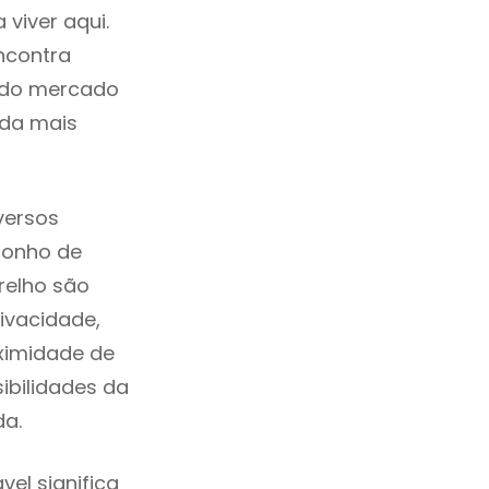
viver aqui.
ncontra
a do mercado
ida mais
versos
sonho de
relho são
ivacidade,
ximidade de
sibilidades da
ada.
el significa