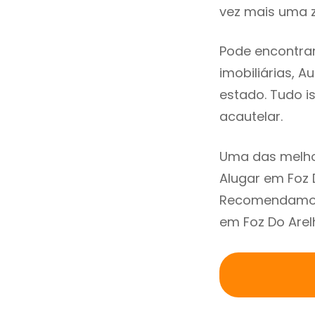
vez mais uma z
Pode encontrar
imobiliárias, A
estado. Tudo i
acautelar.
Uma das melho
Alugar em Foz 
Recomendamos 
em Foz Do Arel