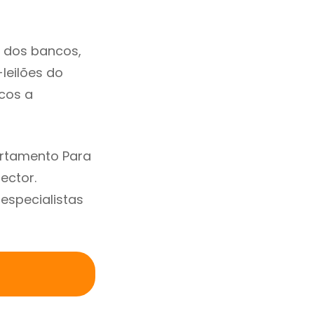
o dos bancos,
-leilões do
cos a
artamento Para
ector.
specialistas