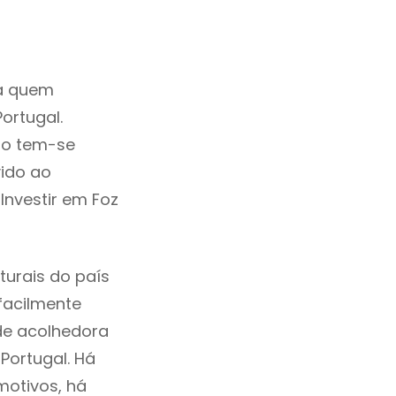
ra quem
ortugal.
ho tem-se
ido ao
Investir em Foz
turais do país
 facilmente
de acolhedora
Portugal. Há
motivos, há