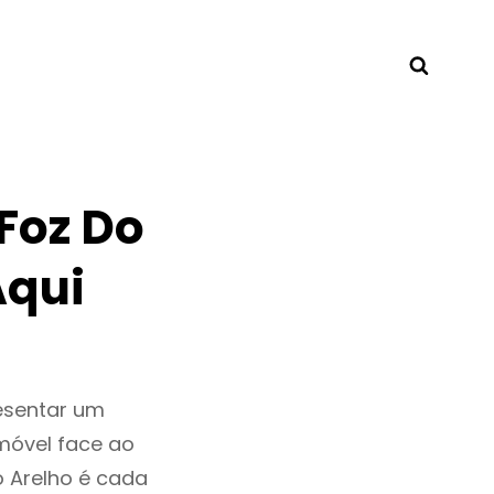
Searc
Foz Do
Aqui
esentar um
móvel face ao
 Arelho é cada