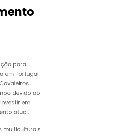
amento
pção para
a em Portugal.
Cavaleiros
mpo devido ao
Investir em
nto atual.
multiculturais