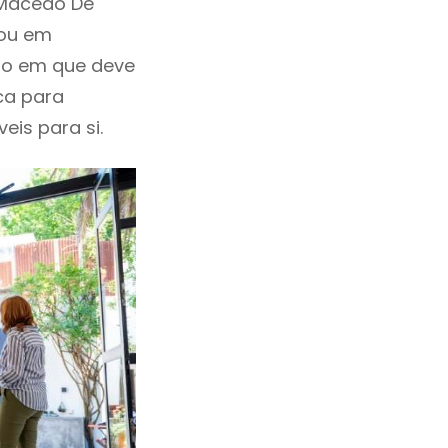
 Macedo De
tou em
no em que deve
ca para
eis para si.