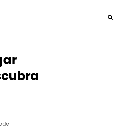
Searc
gar
scubra
pode