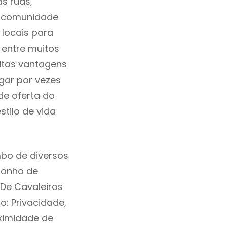
as ruas,
a comunidade
locais para
 entre muitos
itas vantagens
gar por vezes
de oferta do
tilo de vida
bo de diversos
sonho de
De Cavaleiros
: Privacidade,
ximidade de