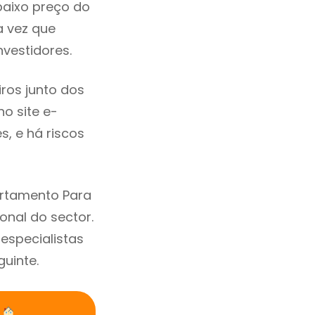
baixo preço do
 vez que
vestidores.
ros junto dos
no site e-
, e há riscos
artamento Para
nal do sector.
specialistas
uinte.
s