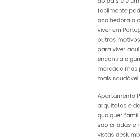
do país e e um 
facilmente po
acolhedora o q
viver em Portu
outros motivo
para viver aqu
encontra algum
mercado mas p
mais saudável.
Apartamento P
arquitetos e 
qualquer famíl
são criadas e 
vistas deslumb