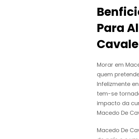
Benfic
Para A
Cavale
Morar em Mace
quem pretende
Infelizmente e
tem-se tornad
impacto da cur
Macedo De Cav
Macedo De Cava