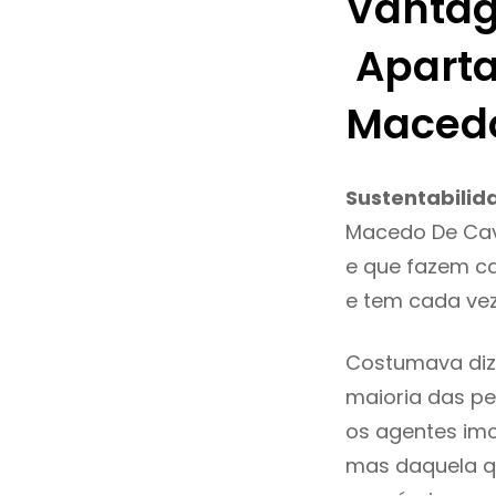
Vantag
Aparta
Macedo
Sustentabilid
Macedo De Cav
e que fazem ca
e tem cada ve
Costumava diz
maioria das pe
os agentes imo
mas daquela qu