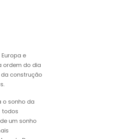
 Europa e
a ordem do dia
e da construção
s.
a o sonho da
, todos
a de um sonho
ais