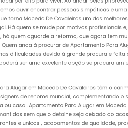
local perfeito para viver. Ao andar pelas pitoresc
demos ouvir encontrar pessoas simpáticas e um
ue torna Macedo De Cavaleiros um dos melhores 
gal. Há quem se mude por motivos profissionais e,
s, há quem aguarde a reforma, que agora tem mu
i. Quem anda à procurar de Apartamento Para Alu
as dificuldades devido à grande procura e falta 
oderá ser uma excelente opção se procura um es
ara Alugar em Macedo De Cavaleiros têm o carim
designers de renome mundial, complementando o 
ia ou casal. Apartamento Para Alugar em Macedo 
mantidas sem que o detalhe seja deixado ao acaso
rantes e unicas , acabamentos de qualidade, pro