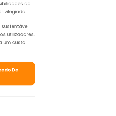
sibilidades da
rivilegiada.
 sustentável
s utilizadores,
a um custo
cedo De