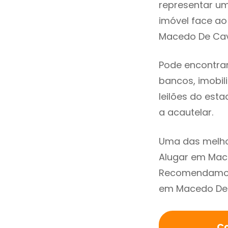
representar u
imóvel face a
Macedo De Cava
Pode encontra
bancos, imobili
leilões do est
a acautelar.
Uma das melho
Alugar em Mace
Recomendamos 
em Macedo De C
Co