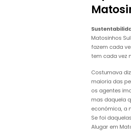
Matosi
Sustentabilid
Matosinhos Sul
fazem cada vez
tem cada vez m
Costumava diz
maioria das pe
os agentes imo
mas daquela qu
económica, a m
Se foi daquela
Alugar em Mat