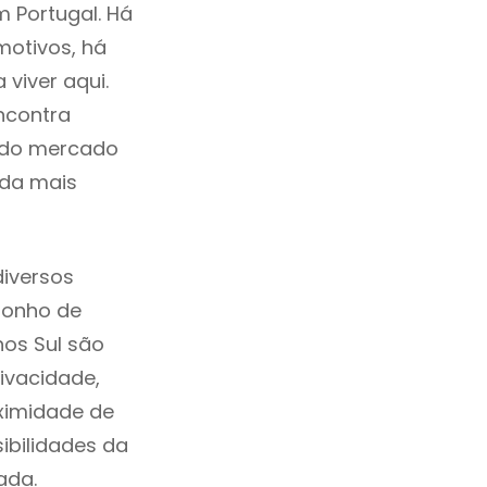
m Portugal. Há
motivos, há
viver aqui.
ncontra
a do mercado
ida mais
iversos
sonho de
hos Sul são
ivacidade,
ximidade de
sibilidades da
iada.