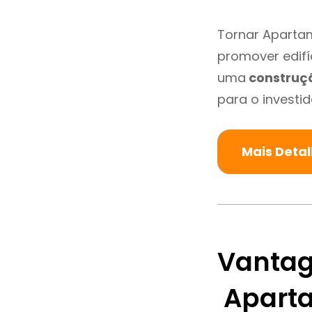
Tornar Apartam
promover edifí
uma
construç
para o investid
Mais Deta
Vantag
Aparta