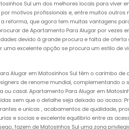
tosinhos Sul um dos melhores locais para viver e
or motivos profissionais e, entre muitos outros 
 reforma, que agora tem muitas vantagens para 
rocurar de Apartamento Para Alugar por vezes e
ldades devido à grande procura e falta de ofert
 uma excelente opção se procura um estilo de v
ara Alugar em Matosinhos Sul têm o carimbo de d
designers de renome mundial, complementando o 
ia ou casal. Apartamento Para Alugar em Matosin
idas sem que o detalhe seja deixado ao acaso: Pr
rantes e unicas , acabamentos de qualidade, pro
urias e socias e excelente equilíbrio entre as aces
sego, fazem de Matosinhos Sul uma zona privileg