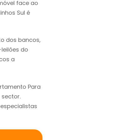
móvel face ao
nhos Sul é
to dos bancos,
-leilões do
cos a
artamento Para
 sector.
specialistas