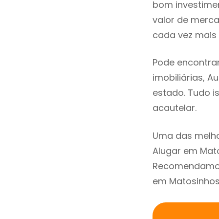
bom investimen
valor de merc
cada vez mais 
Pode encontrar
imobiliárias, A
estado. Tudo i
acautelar.
Uma das melho
Alugar em Mato
Recomendamos 
em Matosinhos 