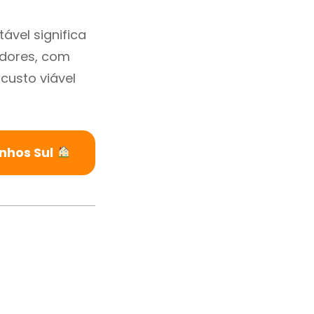
ável significa
adores, com
custo viável
nhos Sul