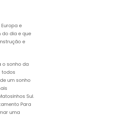
 Europa e
 do dia e que
onstrução e
a o sonho da
, todos
a de um sonho
ais
atosinhos Sul.
rtamento Para
omar uma