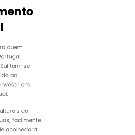
amento
l
ara quem
ortugal.
 Sul tem-se
ido ao
Investir em
al.
lturais do
ruas, facilmente
de acolhedora