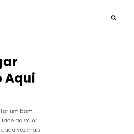
Searc
gar
 Aqui
entar um bom
 face ao valor
 cada vez mais