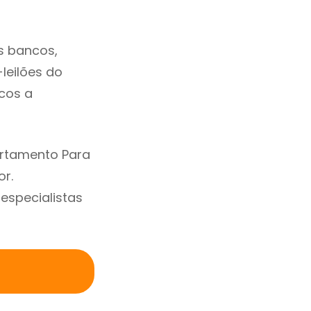
s bancos,
-leilões do
cos a
artamento Para
or.
specialistas