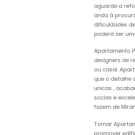
aguarde a refo
anda à procur
dificuldades d
poderá ser uma
Apartamento Pa
designers de 
ou casal. Apar
que o detalhe 
unicas , acaba
socias e excele
fazem de Miran
Tornar Apartam
promover edifí