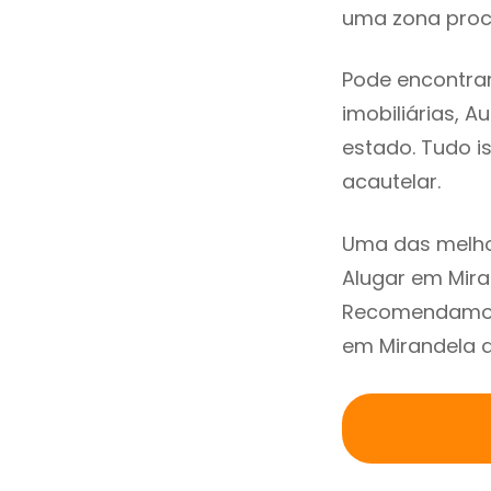
uma zona procu
Pode encontrar
imobiliárias, A
estado. Tudo i
acautelar.
Uma das melho
Alugar em Mira
Recomendamos 
em Mirandela a