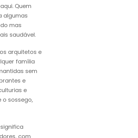
 aqui. Quem
ra algumas
cado mas
ais saudável.
os arquitetos e
quer família
 mantidas sem
brantes e
ulturias e
e o sossego,
significa
adores, com