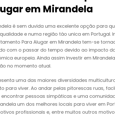
lugar em Mirandela
ndela é sem duvida uma excelente opção para q
ualidade e numa região táo unica em Portugal. I
rtamento Para Alugar em Mirandela tem-se torna
do com o passar do tempo devido ao impacto da
mica europeia. Ainda assim Investir em Mirandel
ão no momento atual.
esenta uma das maiores diversidades multicultura
to para viver. Ao andar pelas pitorescas ruas, fac
 encontrar pessoas simpáticas e uma comunida
randela um dos melhores locais para viver em Po
tivos profissionais e, entre muitos outros motiv