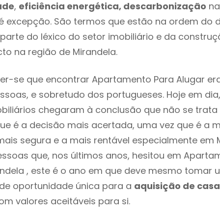
ade
,
eficiência energética, descarbonização
na
 é excepção. São termos que estão na ordem do d
parte do léxico do setor imobiliário e da constru
to na região de Mirandela.
er-se que encontrar Apartamento Para Alugar er
ssoas, e sobretudo dos portugueses. Hoje em dia
biliários chegaram à conclusão que não se trat
e é a decisão mais acertada, uma vez que é a m
ais segura e a mais rentável especialmente em M
essoas que, nos últimos anos, hesitou em Aparta
andela , este é o ano em que deve mesmo tomar 
 de oportunidade única para a
aquisição de casa
om valores aceitáveis para si.