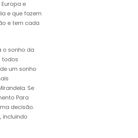
 Europa e
ia e que fazem
ção e tem cada
a o sonho da
, todos
a de um sonho
ais
irandela. Se
mento Para
uma decisão.
, incluindo