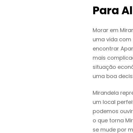
Para A
Morar em Mira
uma vida com q
encontrar Apa
mais complica
situação econó
uma boa decis
Mirandela repr
um local perfei
podemos ouvir
o que torna Mi
se mude por mo