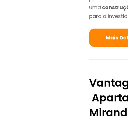
uma
construç
para o investid
Mais De
Vantag
Aparta
Mirand