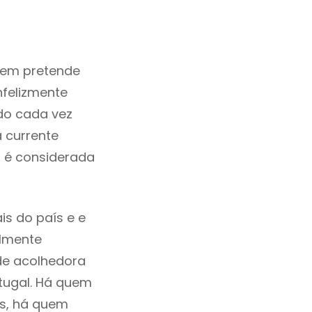
uem pretende
nfelizmente
do cada vez
 currente
a é considerada
is do país e e
ilmente
de acolhedora
rtugal. Há quem
os, há quem