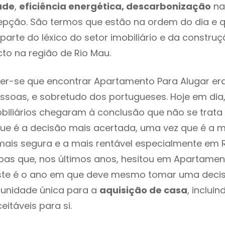
ade
,
eficiência energética, descarbonização
na
epção. São termos que estão na ordem do dia e 
parte do léxico do setor imobiliário e da constru
to na região de Rio Mau.
er-se que encontrar Apartamento Para Alugar er
ssoas, e sobretudo dos portugueses. Hoje em dia
biliários chegaram à conclusão que não se trat
e é a decisão mais acertada, uma vez que é a m
ais segura e a mais rentável especialmente em Ri
as que, nos últimos anos, hesitou em Apartamen
este é o ano em que deve mesmo tomar uma deci
tunidade única para a
aquisição de casa
, inclui
itáveis para si.