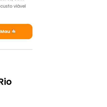
custo viável
o Mau
Rio