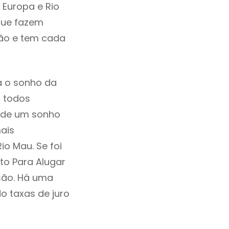
 Europa e Rio
que fazem
ção e tem cada
a o sonho da
, todos
a de um sonho
ais
o Mau. Se foi
to Para Alugar
são. Há uma
ndo taxas de juro