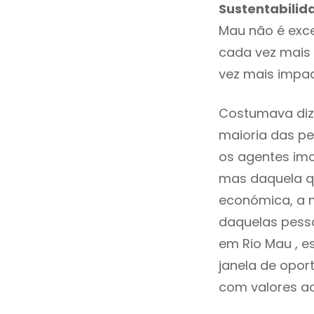
Sustentabilid
Mau não é exc
cada vez mais 
vez mais impac
Costumava diz
maioria das pe
os agentes imo
mas daquela qu
económica, a m
daquelas pesso
em Rio Mau , 
janela de opor
com valores ace