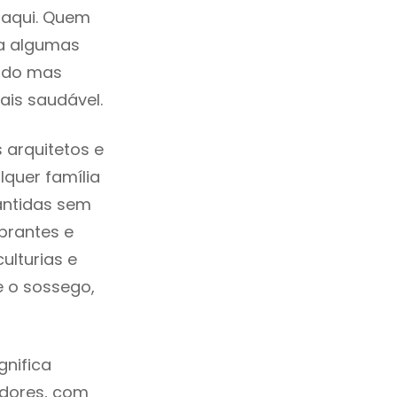
 aqui. Quem
ra algumas
cado mas
ais saudável.
 arquitetos e
quer família
antidas sem
brantes e
ulturias e
e o sossego,
gnifica
adores, com