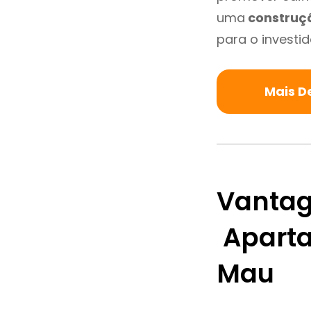
uma
construç
para o investid
Mais D
Vantag
Aparta
Mau