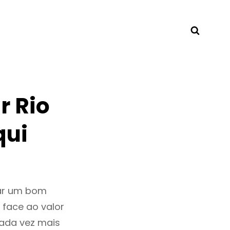
Searc
r Rio
qui
tar um bom
 face ao valor
ada vez mais