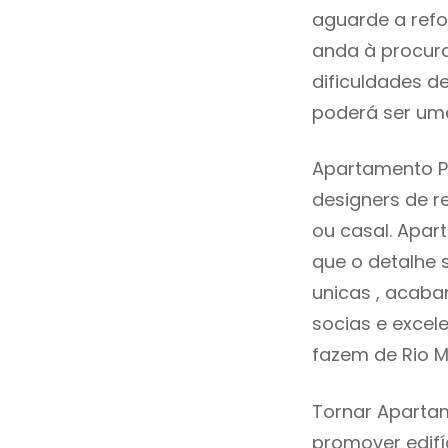
aguarde a refo
anda à procur
dificuldades d
poderá ser uma
Apartamento Pa
designers de 
ou casal. Apar
que o detalhe 
unicas , acaba
socias e excele
fazem de Rio M
Tornar Apartam
promover edifí