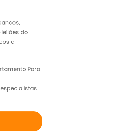
bancos,
-leilões do
cos a
artamento Para
.
specialistas