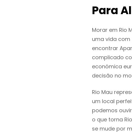
Para A
Morar em Rio 
uma vida com q
encontrar Apa
complicado co
económica euro
decisão no mo
Rio Mau repres
um local perfei
podemos ouvir
o que torna Ri
se mude por mo