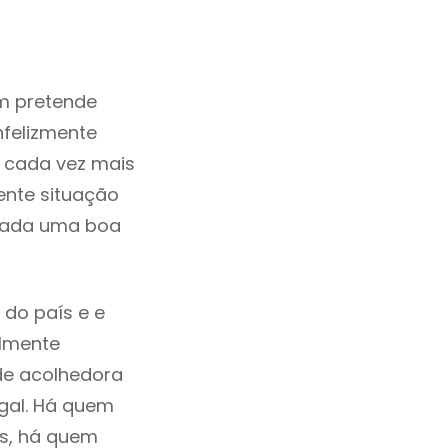
m pretende
nfelizmente
 cada vez mais
ente situação
erada uma boa
 do país e e
ilmente
de acolhedora
ugal. Há quem
os, há quem