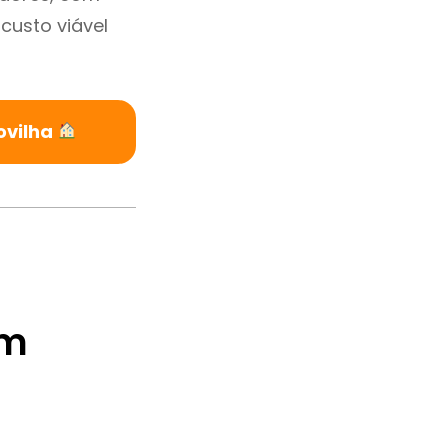
custo viável
ovilha
em