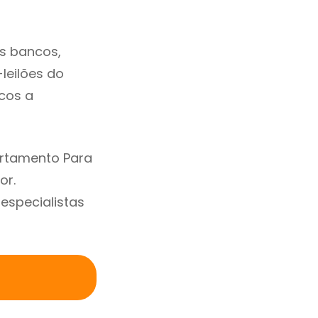
s bancos,
-leilões do
cos a
artamento Para
or.
specialistas