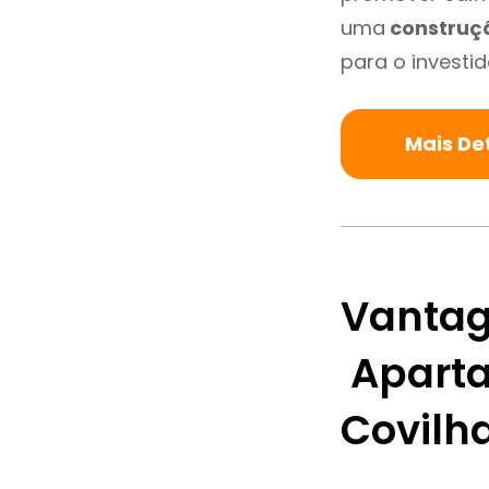
uma
construç
para o investid
Mais De
Vantag
Aparta
Covilh