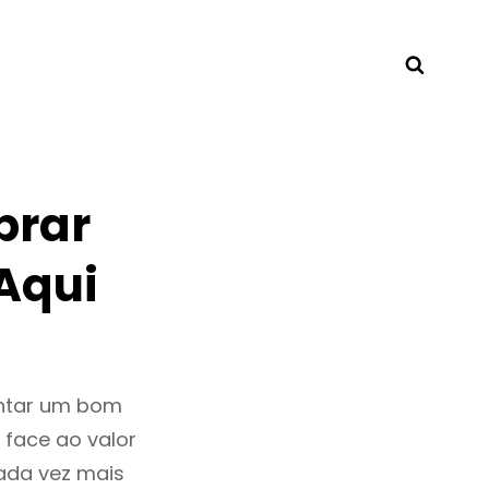
Searc
prar
Aqui
entar um bom
 face ao valor
ada vez mais