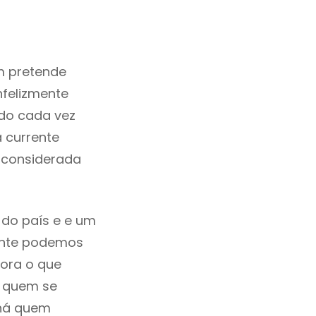
m pretende
nfelizmente
do cada vez
 currente
é considerada
 do país e e um
mente podemos
ora o que
á quem se
 há quem