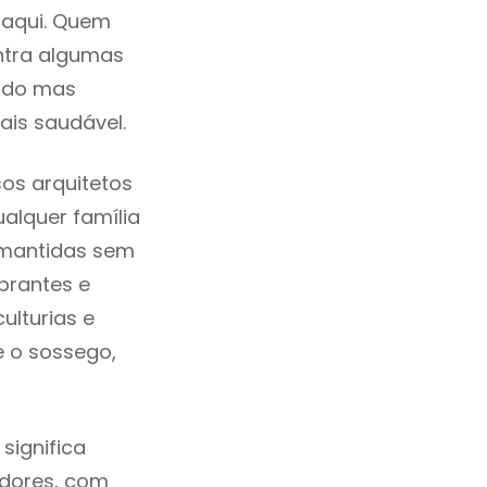
 aqui. Quem
ntra algumas
cado mas
ais saudável.
os arquitetos
alquer família
 mantidas sem
brantes e
ulturias e
e o sossego,
significa
adores, com