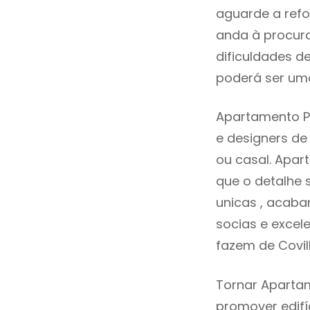
aguarde a refo
anda à procur
dificuldades d
poderá ser uma
Apartamento P
e designers d
ou casal. Apa
que o detalhe 
unicas , acaba
socias e excele
fazem de Covil
Tornar Apartam
promover edifí