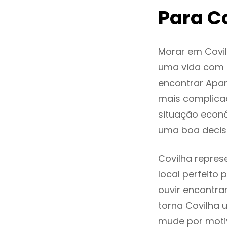
Para C
Morar em Covi
uma vida com q
encontrar Apa
mais complica
situação econó
uma boa decis
Covilha repres
local perfeito
ouvir encontr
torna Covilha 
mude por motiv