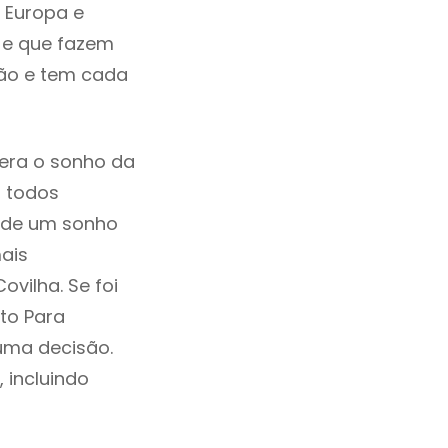
 Europa e
 e que fazem
ção e tem cada
era o sonho da
, todos
a de um sonho
ais
vilha. Se foi
to Para
uma decisão.
, incluindo