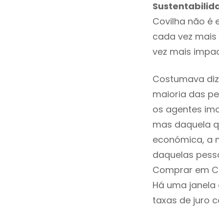
Sustentabilid
Covilha não é 
cada vez mais 
vez mais impac
Costumava diz
maioria das pe
os agentes imo
mas daquela qu
económica, a m
daquelas pesso
Comprar em Co
Há uma janela
taxas de juro c