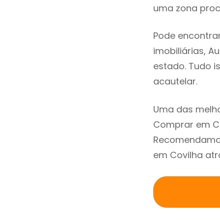
uma zona procu
Pode encontra
imobiliárias, A
estado. Tudo i
acautelar.
Uma das melho
Comprar em Cov
Recomendamos 
em Covilha atr