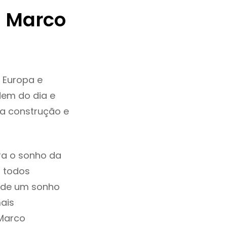
 Marco
 Europa e
dem do dia e
da construção e
ra o sonho da
, todos
a de um sonho
ais
 Marco