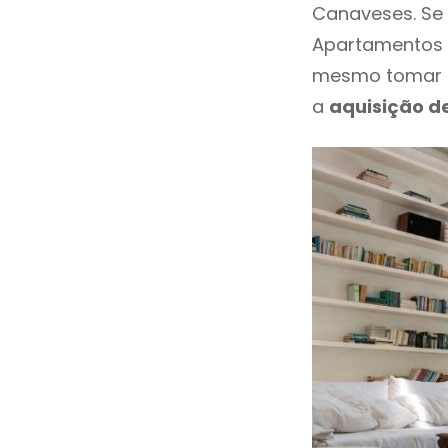
Canaveses. Se 
Apartamentos 
mesmo tomar u
a
aquisição d