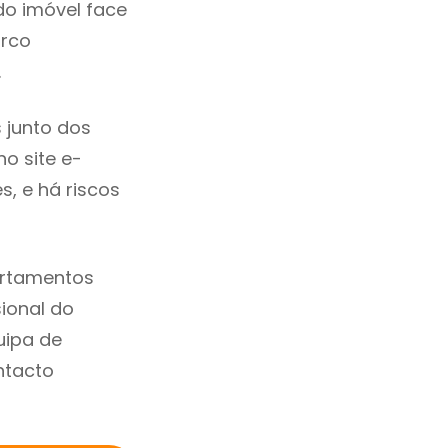
do imóvel face
arco
.
 junto dos
no site e-
, e há riscos
artamentos
ional do
uipa de
ntacto