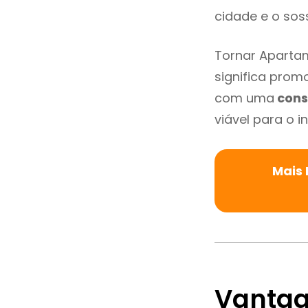
cidade e o so
Tornar Aparta
significa promo
com uma
cons
viável para o in
Mais
Vantag