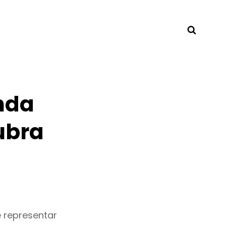
Searc
nda
ubra
 representar