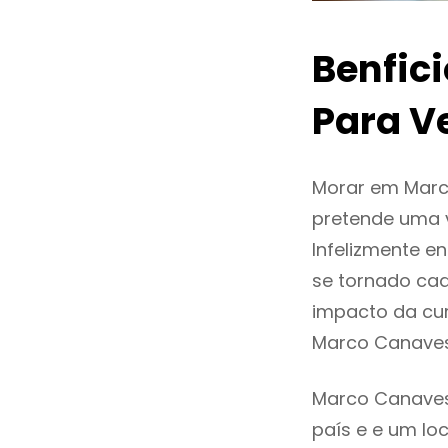
Benfic
Para V
Morar em Marc
pretende uma v
Infelizmente 
se tornado ca
impacto da cur
Marco Canaves
Marco Canavese
país e e um loc