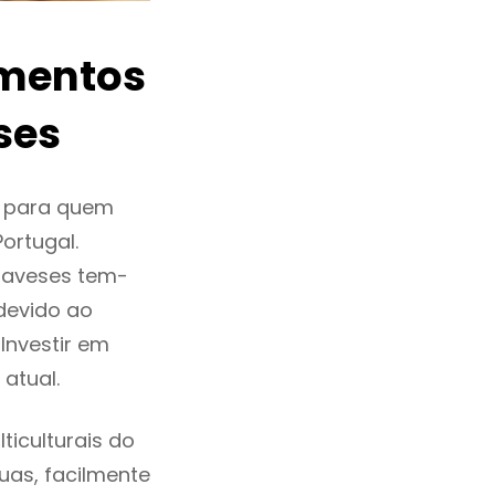
amentos
ses
o para quem
ortugal.
naveses tem-
devido ao
Investir em
atual.
iculturais do
ruas, facilmente