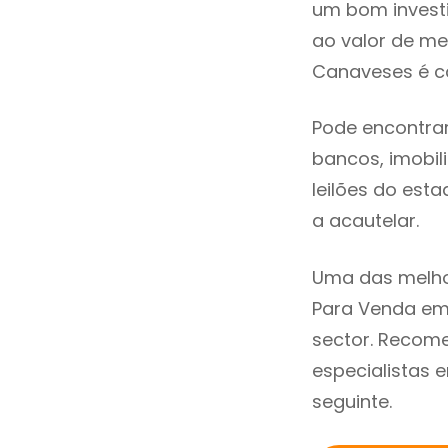
um bom invest
ao valor de m
Canaveses é ca
Pode encontra
bancos, imobili
leilões do est
a acautelar.
Uma das melho
Para Venda em
sector. Recom
especialistas 
seguinte.