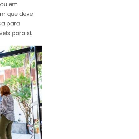
itou em
em que deve
ca para
eis para si.