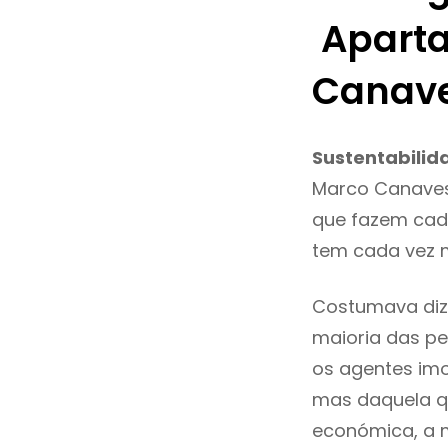
Aparta
Canav
Sustentabilid
Marco Canaves
que fazem cada
tem cada vez 
Costumava diz
maioria das pe
os agentes imo
mas daquela qu
económica, a 