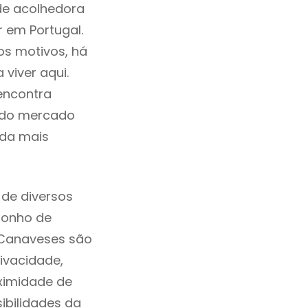
de acolhedora
 em Portugal.
os motivos, há
viver aqui.
encontra
a do mercado
ida mais
de diversos
sonho de
 Canaveses são
ivacidade,
ximidade de
sibilidades da