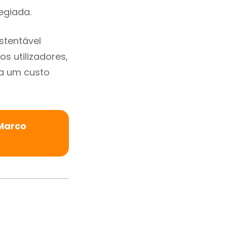
legiada.
stentável
s utilizadores,
a um custo
Marco