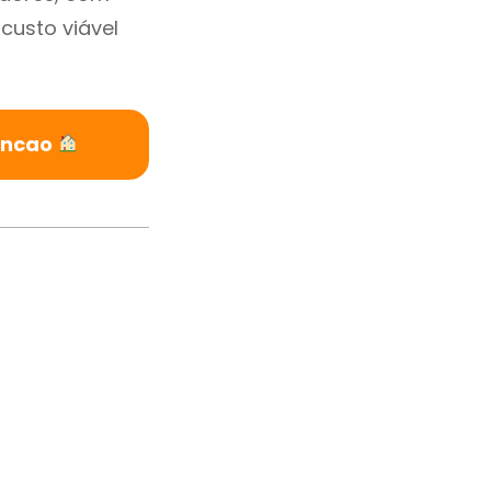
custo viável
oncao
m