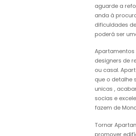
aguarde a refo
anda à procur
dificuldades d
poderá ser uma
Apartamentos 
designers de 
ou casal. Apa
que o detalhe 
unicas , acaba
socias e excele
fazem de Monc
Tornar Aparta
promover edifí