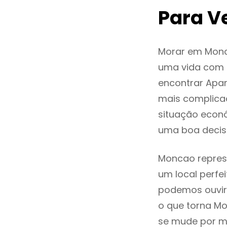
Para V
Morar em Monc
uma vida com q
encontrar Apa
mais complica
situação econó
uma boa decis
Moncao represe
um local perfei
podemos ouvir
o que torna Mo
se mude por mo