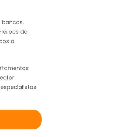
 bancos,
-leilões do
cos a
artamentos
ector.
specialistas