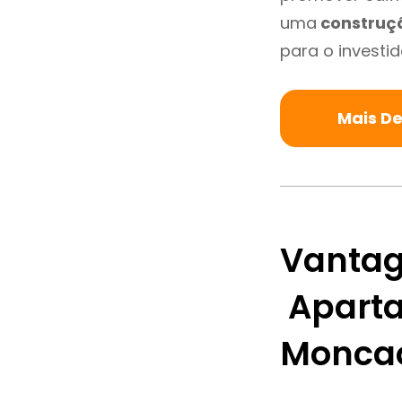
uma
construç
para o investid
Mais D
Vantag
Aparta
Monca