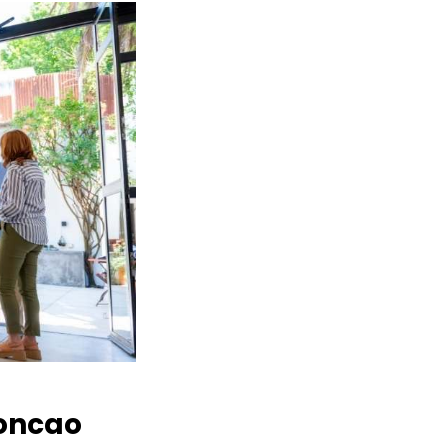
oncao