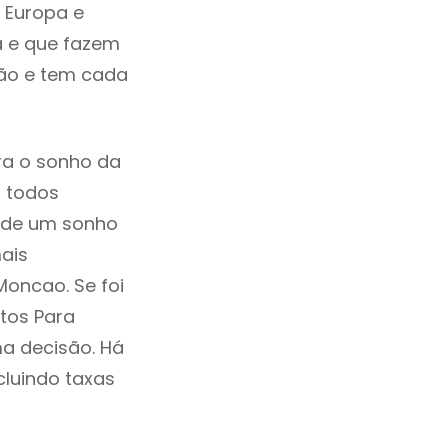
 Europa e
a e que fazem
ção e tem cada
ra o sonho da
, todos
a de um sonho
ais
oncao. Se foi
tos Para
a decisão. Há
ncluindo taxas