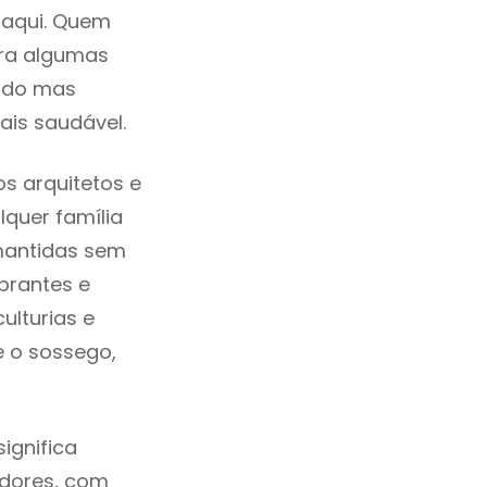
 aqui. Quem
tra algumas
cado mas
ais saudável.
s arquitetos e
quer família
mantidas sem
brantes e
ulturias e
e o sossego,
ignifica
adores, com