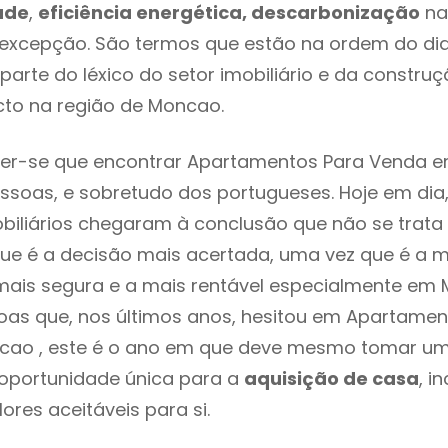
ade
,
eficiência energética, descarbonização
na
excepção. São termos que estão na ordem do di
parte do léxico do setor imobiliário e da constru
cto na região de Moncao.
er-se que encontrar Apartamentos Para Venda e
ssoas, e sobretudo dos portugueses. Hoje em dia
biliários chegaram à conclusão que não se trat
e é a decisão mais acertada, uma vez que é a m
ais segura e a mais rentável especialmente em M
as que, nos últimos anos, hesitou em Apartamen
ao , este é o ano em que deve mesmo tomar um
 oportunidade única para a
aquisição de casa
, i
ores aceitáveis para si.