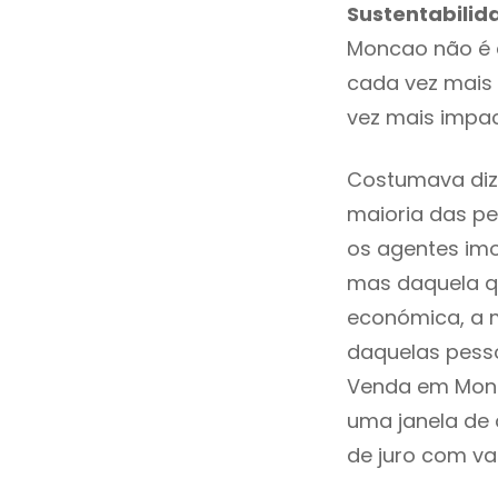
Sustentabilid
Moncao não é 
cada vez mais 
vez mais impa
Costumava diz
maioria das pe
os agentes imo
mas daquela qu
económica, a m
daquelas pesso
Venda em Monc
uma janela de
de juro com val