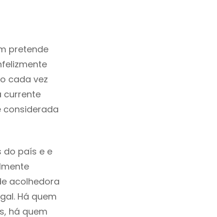
m pretende
nfelizmente
o cada vez
 currente
é considerada
 do país e e
ilmente
de acolhedora
ugal. Há quem
os, há quem