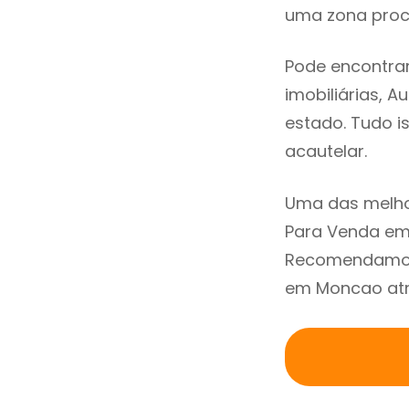
uma zona procu
Pode encontra
imobiliárias, A
estado. Tudo i
acautelar.
Uma das melho
Para Venda em
Recomendamos 
em Moncao atra