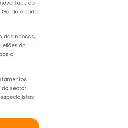
móvel face ao
e Gordo é cada
o dos bancos,
-leilões do
cos a
artamentos
do sector.
specialistas