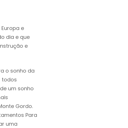
 Europa e
o dia e que
onstrução e
ra o sonho da
, todos
a de um sonho
ais
Monte Gordo.
rtamentos Para
ar uma