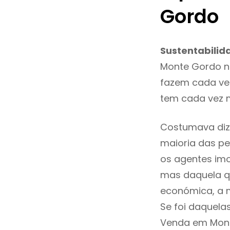
Gordo
Sustentabilid
Monte Gordo n
fazem cada vez
tem cada vez 
Costumava diz
maioria das pe
os agentes imo
mas daquela qu
económica, a m
Se foi daquela
Venda em Mont