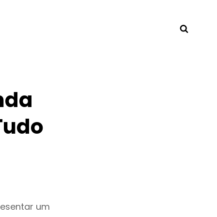
Searc
nda
Tudo
resentar um