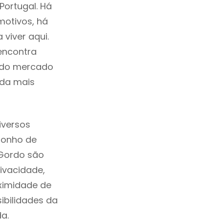
Portugal. Há
motivos, há
viver aqui.
encontra
a do mercado
ida mais
iversos
sonho de
 Gordo são
ivacidade,
ximidade de
sibilidades da
da.