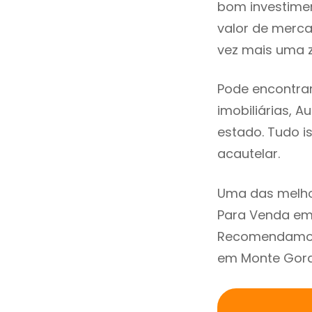
bom investimen
valor de merc
vez mais uma z
Pode encontra
imobiliárias, A
estado. Tudo i
acautelar.
Uma das melho
Para Venda em 
Recomendamos 
em Monte Gordo