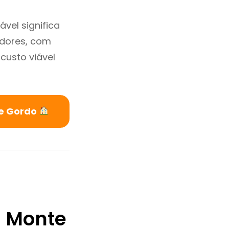
vel significa
adores, com
custo viável
te Gordo
 Monte