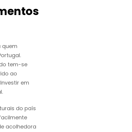
amentos
a quem
ortugal.
rdo tem-se
ido ao
Investir em
.
urais do país
 facilmente
de acolhedora