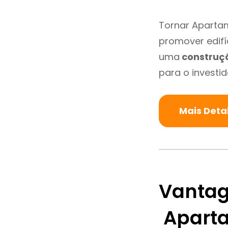
Tornar Aparta
promover edifí
uma
construç
para o investid
Mais Deta
Vantag
Aparta