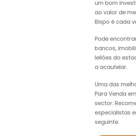
um bom invest
ao valor de m
Bispo é cada v
Pode encontra
bancos, imobili
leilões do est
a acautelar.
Uma das melho
Para Venda em 
sector. Recom
especialistas 
seguinte.