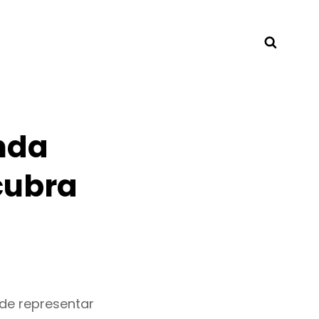
Searc
nda
cubra
de representar