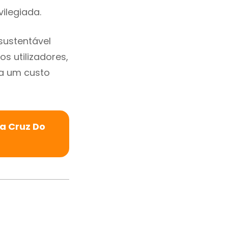
vilegiada.
sustentável
s utilizadores,
a um custo
a Cruz Do