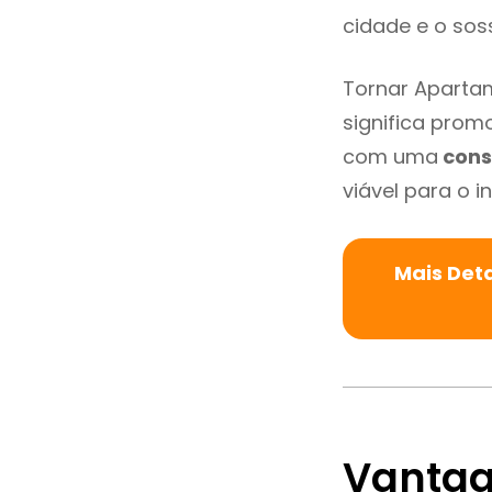
cidade e o sos
Tornar Aparta
significa promo
com uma
cons
viável para o in
Mais Det
Vantag