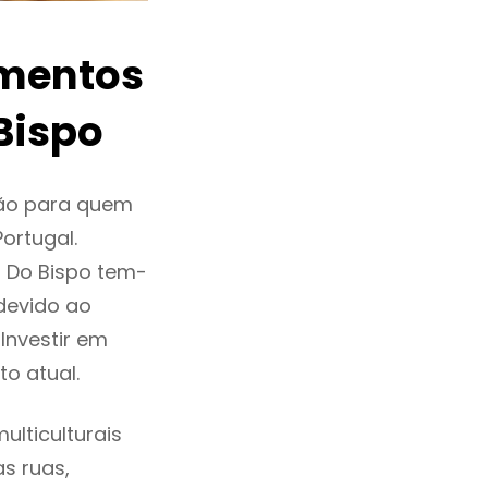
amentos
Bispo
ção para quem
ortugal.
 Do Bispo tem-
devido ao
Investir em
o atual.
lticulturais
as ruas,