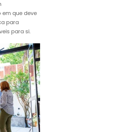
m
o em que deve
ca para
eis para si.