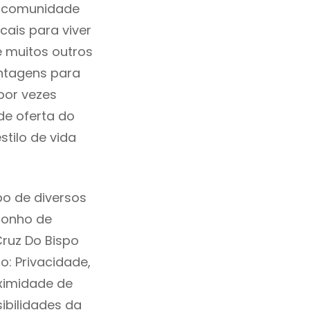
a comunidade
cais para viver
e muitos outros
ntagens para
por vezes
de oferta do
tilo de vida
o de diversos
sonho de
ruz Do Bispo
: Privacidade,
ximidade de
sibilidades da