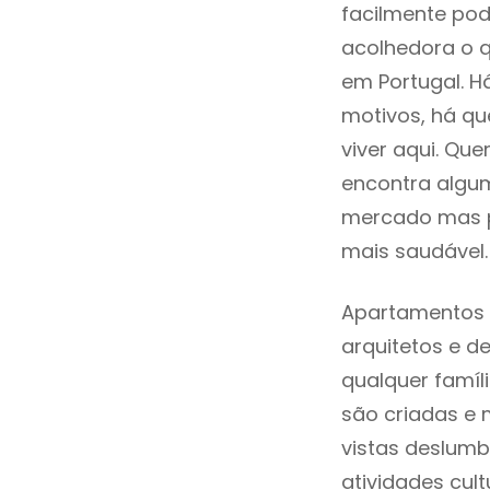
facilmente po
acolhedora o q
em Portugal. H
motivos, há q
viver aqui. Qu
encontra algum
mercado mas p
mais saudável.
Apartamentos 
arquitetos e 
qualquer famíl
são criadas e 
vistas deslumb
atividades cult