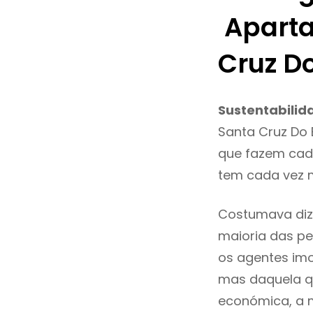
Aparta
Cruz D
Sustentabilid
Santa Cruz Do 
que fazem cada
tem cada vez m
Costumava diz
maioria das pe
os agentes imo
mas daquela qu
económica, a m