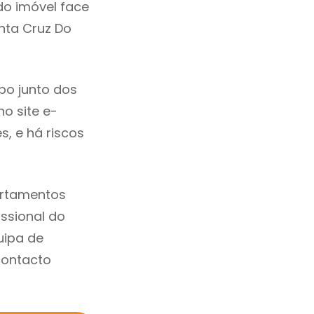
do imóvel face
nta Cruz Do
po junto dos
no site e-
, e há riscos
artamentos
ssional do
uipa de
contacto