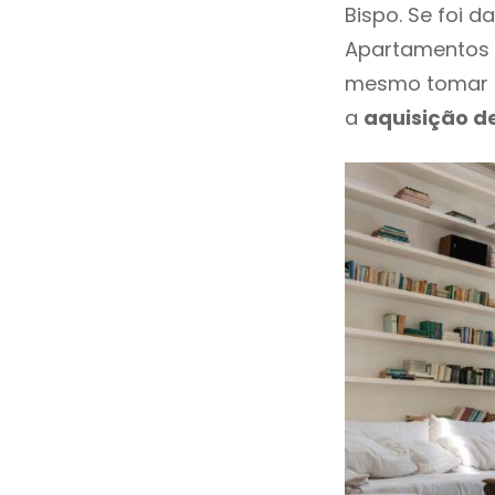
Bispo. Se foi 
Apartamentos P
mesmo tomar u
a
aquisição d