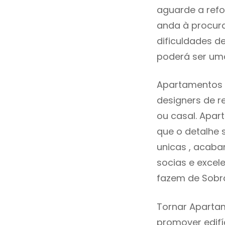
aguarde a refo
anda à procur
dificuldades d
poderá ser uma
Apartamentos 
designers de 
ou casal. Apa
que o detalhe 
unicas , acaba
socias e excele
fazem de Sobr
Tornar Apartam
promover edifí