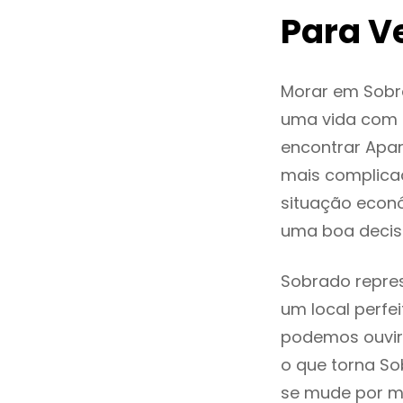
Para V
Morar em Sobr
uma vida com q
encontrar Apa
mais complica
situação econó
uma boa decis
Sobrado repres
um local perfei
podemos ouvir
o que torna So
se mude por mo