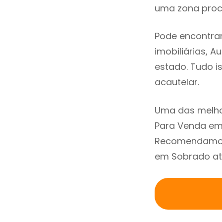
uma zona procu
Pode encontra
imobiliárias, A
estado. Tudo i
acautelar.
Uma das melho
Para Venda em 
Recomendamos 
em Sobrado atr