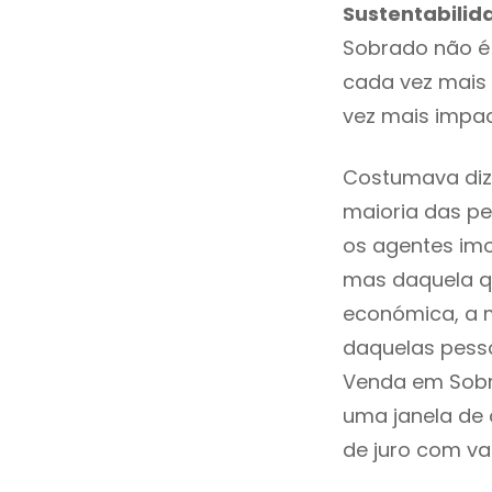
Sustentabilid
Sobrado não é
cada vez mais 
vez mais impa
Costumava diz
maioria das pe
os agentes imo
mas daquela qu
económica, a m
daquelas pesso
Venda em Sobr
uma janela de
de juro com val