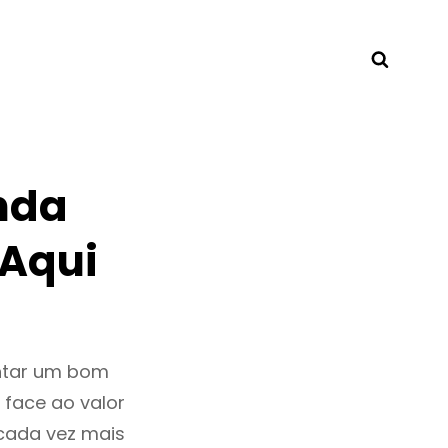
Searc
nda
 Aqui
ntar um bom
 face ao valor
cada vez mais