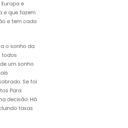
 Europa e
a e que fazem
ção e tem cada
ra o sonho da
, todos
a de um sonho
ais
obrado. Se foi
tos Para
a decisão. Há
ncluindo taxas