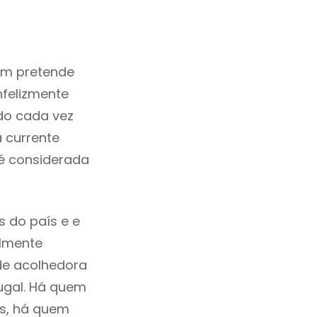
em pretende
nfelizmente
do cada vez
 currente
 é considerada
 do país e e
ilmente
de acolhedora
ugal. Há quem
os, há quem