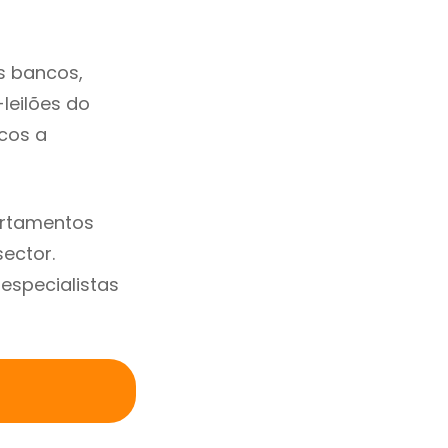
s bancos,
-leilões do
cos a
artamentos
ector.
specialistas