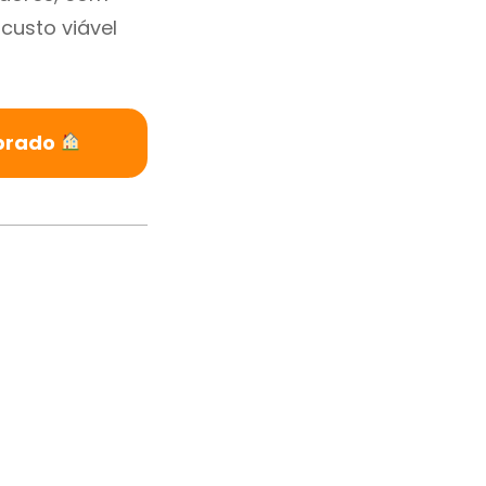
custo viável
obrado
m