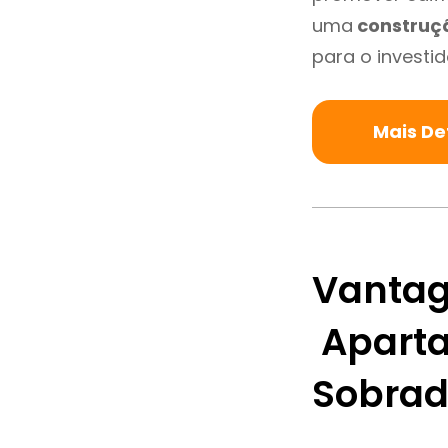
uma
construç
para o investid
Mais De
Vantag
Aparta
Sobra