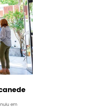
canede
inuiu em