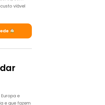
custo viável
nede
ndar
 Europa e
ia e que fazem