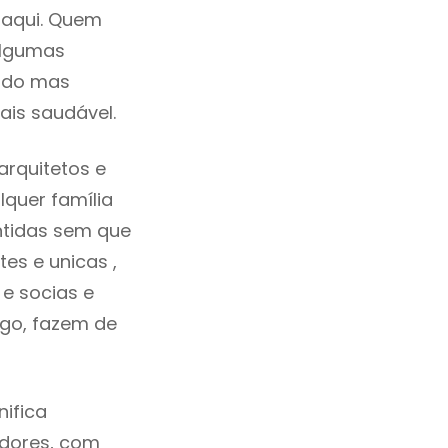
 aqui. Quem
algumas
cado mas
ais saudável.
rquitetos e
quer família
ntidas sem que
es e unicas ,
e socias e
ego, fazem de
ifica
adores, com