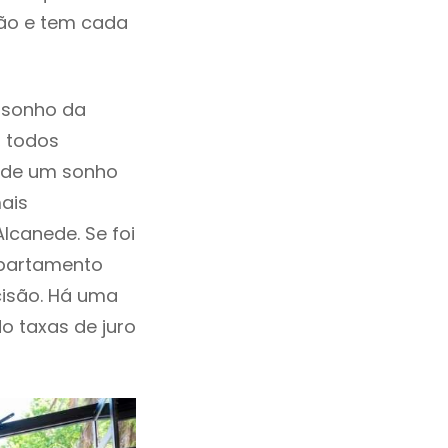
ção e tem cada
 sonho da
, todos
a de um sonho
ais
lcanede. Se foi
Apartamento
isão. Há uma
ndo taxas de juro