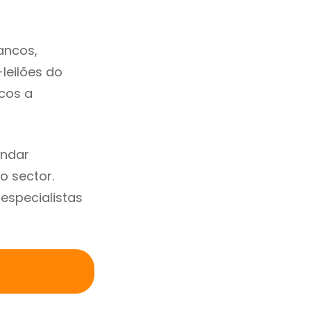
ancos,
-leilões do
cos a
endar
o sector.
specialistas