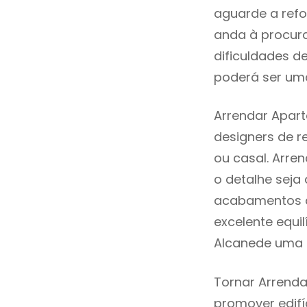
aguarde a refo
anda à procur
dificuldades d
poderá ser uma
Arrendar Apar
designers de 
ou casal. Arr
o detalhe seja
acabamentos de
excelente equi
Alcanede uma z
Tornar Arrenda
promover edifí