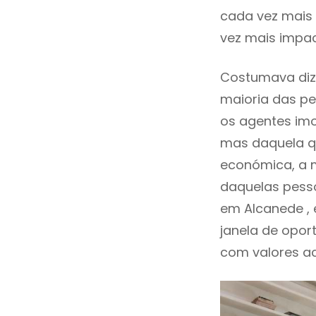
cada vez mais 
vez mais impac
Costumava diz
maioria das pe
os agentes imo
mas daquela qu
económica, a m
daquelas pesso
em Alcanede ,
janela de opor
com valores ace