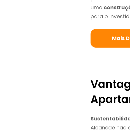
uma
construç
para o investid
Mais 
Vantag
Aparta
Sustentabilid
Alcanede não 