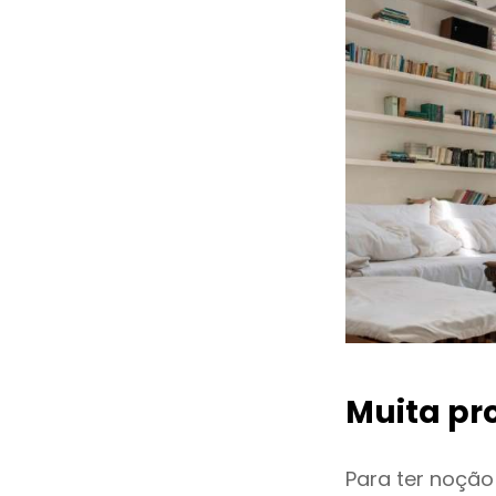
Muita pr
Para ter noçã