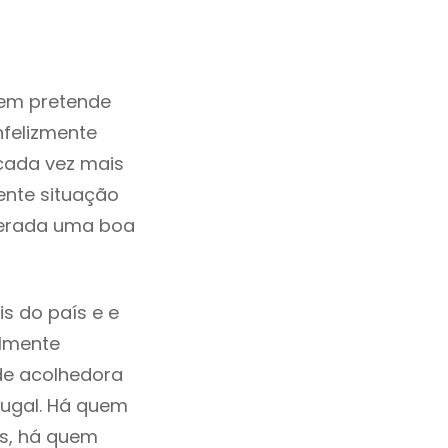
uem pretende
nfelizmente
cada vez mais
ente situação
derada uma boa
s do país e e
ilmente
de acolhedora
tugal. Há quem
os, há quem