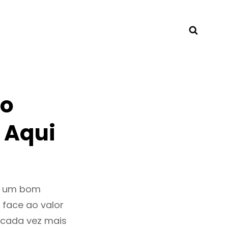
Searc
to
 Aqui
r um bom
 face ao valor
 cada vez mais