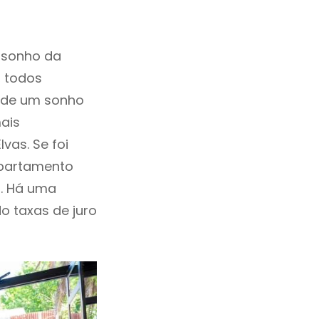
 sonho da
, todos
a de um sonho
ais
vas. Se foi
Apartamento
. Há uma
ndo taxas de juro