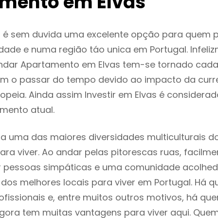
mento em Elvas
s é sem duvida uma excelente opção para quem 
dade e numa região táo unica em Portugal. Infeli
endar Apartamento em Elvas tem-se tornado cada
m o passar do tempo devido ao impacto da curr
peia. Ainda assim Investir em Elvas é consider
mento atual.
ta uma das maiores diversidades multiculturais d
 para viver. Ao andar pelas pitorescas ruas, facil
ar pessoas simpáticas e uma comunidade acolhed
 dos melhores locais para viver em Portugal. Há
ofissionais e, entre muitos outros motivos, há q
gora tem muitas vantagens para viver aqui. Que