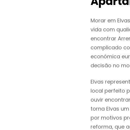
Aparta
Morar em Elva
vida com quali
encontrar Arr
complicado co
económica euro
decisão no mo
Elvas represen
local perfeito
ouvir encontr
torna Elvas um
por motivos pr
reforma, que a