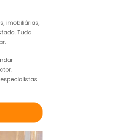
 imobiliárias,
estado. Tudo
ar.
endar
ctor.
specialistas