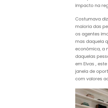
impacto na reg
Costumava diz
maioria das pe
os agentes imo
mas daquela qu
económica, a m
daquelas pesso
em Elvas , es
janela de opor
com valores ace