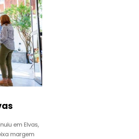
vas
uiu em Elvas,
deixa margem