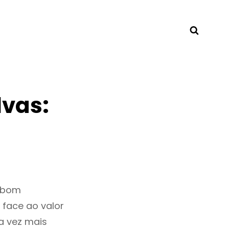
Searc
lvas:
m bom
 face ao valor
a vez mais