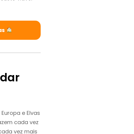
as
ndar
 Europa e Elvas
fazem cada vez
 cada vez mais