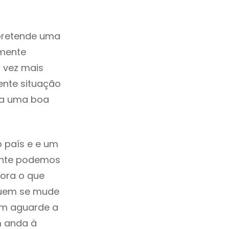
pretende uma
zmente
 vez mais
ente situação
ada uma boa
o país e e um
mente podemos
ora o que
 quem se mude
uem aguarde a
m anda à