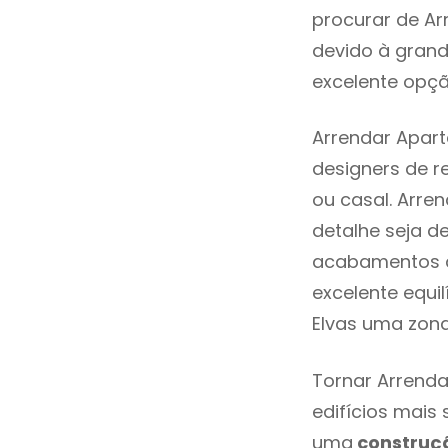
procurar de Ar
devido à grand
excelente opçã
Arrendar Apart
designers de 
ou casal. Arre
detalhe seja d
acabamentos de
excelente equi
Elvas uma zona
Tornar Arrenda
edifícios mais
uma
construç