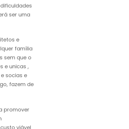
dificuldades
erá ser uma
tetos e
quer família
as sem que o
 e unicas ,
e socias e
ego, fazem de
ca promover
m
custo viável