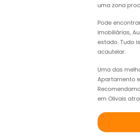
uma zona procu
Pode encontrar
imobiliárias, A
estado. Tudo i
acautelar.
Uma das melho
Apartamento em
Recomendamos 
em Olivais atr