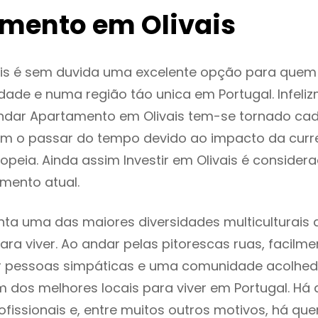
mento em Olivais
ais é sem duvida uma excelente opção para que
dade e numa região táo unica em Portugal. Infeli
endar Apartamento em Olivais tem-se tornado ca
m o passar do tempo devido ao impacto da curr
peia. Ainda assim Investir em Olivais é conside
mento atual.
enta uma das maiores diversidades multiculturais 
 para viver. Ao andar pelas pitorescas ruas, facil
ar pessoas simpáticas e uma comunidade acolhed
um dos melhores locais para viver em Portugal. H
ofissionais e, entre muitos outros motivos, há q