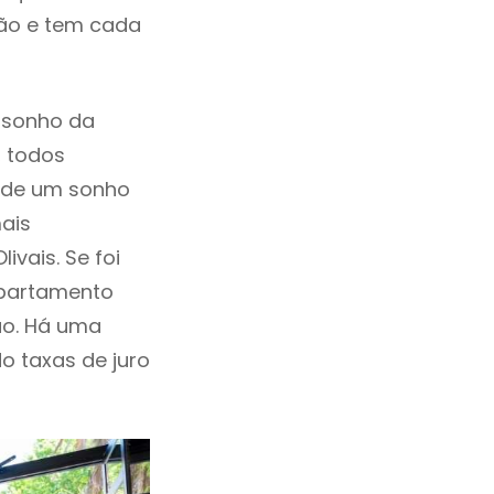
ção e tem cada
 sonho da
, todos
a de um sonho
ais
vais. Se foi
Apartamento
ão. Há uma
ndo taxas de juro