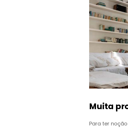
Muita pr
Para ter noçã