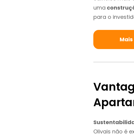
uma
construç
para o investid
Mais
Vantag
Aparta
Sustentabilid
Olivais não é 