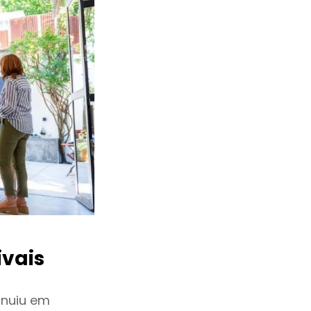
vais
inuiu em