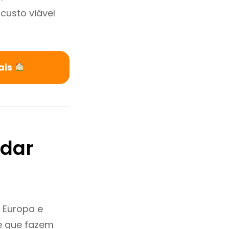
custo viável
ais
ndar
 Europa e
e que fazem