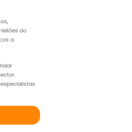
os,
-leilões do
cos a
endar
ector.
specialistas