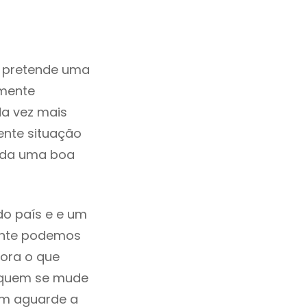
m pretende uma
zmente
da vez mais
ente situação
rada uma boa
do país e e um
mente podemos
ora o que
á quem se mude
uem aguarde a