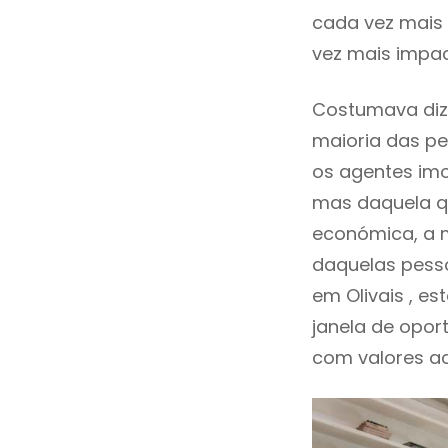
cada vez mais 
vez mais impac
Costumava diz
maioria das pe
os agentes imo
mas daquela qu
económica, a m
daquelas pesso
em Olivais , 
janela de opor
com valores ace