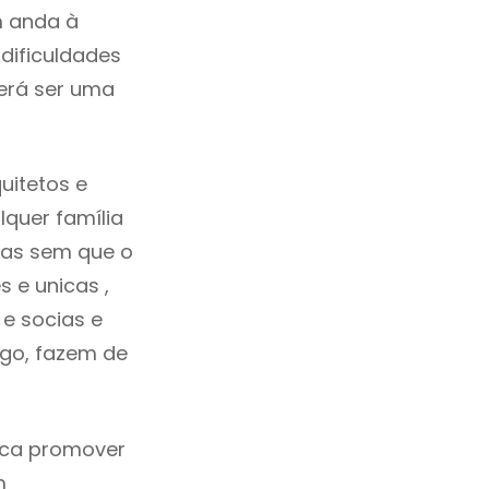
m anda à
dificuldades
erá ser uma
uitetos e
quer família
das sem que o
 e unicas ,
e socias e
ego, fazem de
fica promover
m