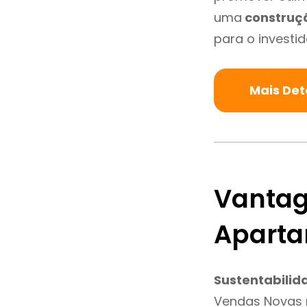
uma
construç
para o investid
Mais De
Vantag
Aparta
Sustentabilid
Vendas Novas 