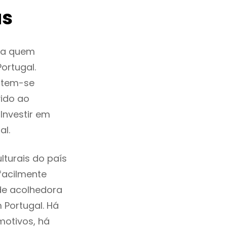
as
ra quem
ortugal.
 tem-se
ido ao
Investir em
l.
turais do país
 facilmente
de acolhedora
 Portugal. Há
motivos, há