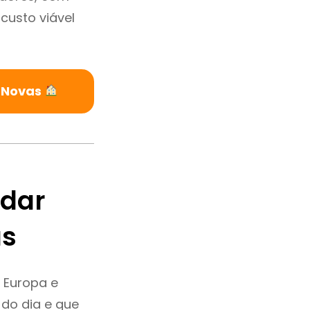
custo viável
 Novas
ndar
as
 Europa e
do dia e que