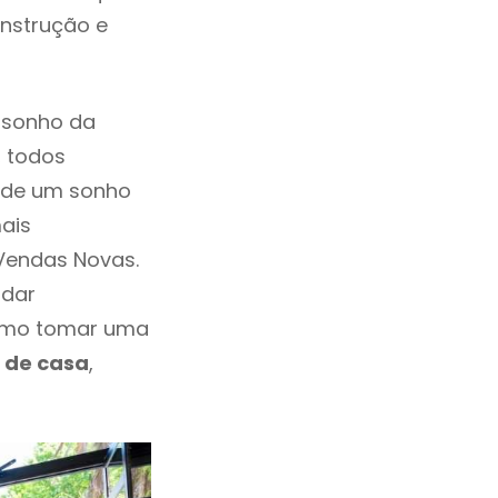
onstrução e
 sonho da
, todos
a de um sonho
ais
Vendas Novas.
ndar
esmo tomar uma
 de casa
,