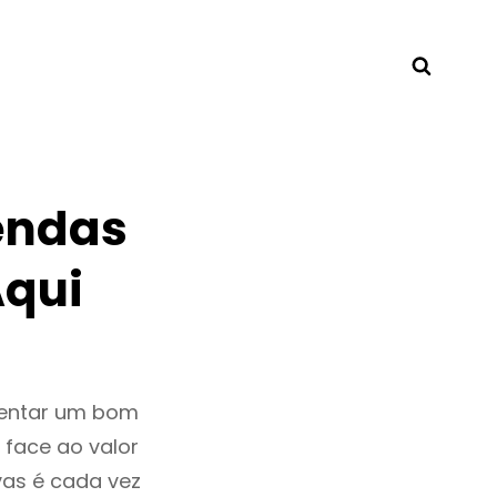
Searc
endas
Aqui
sentar um bom
 face ao valor
as é cada vez