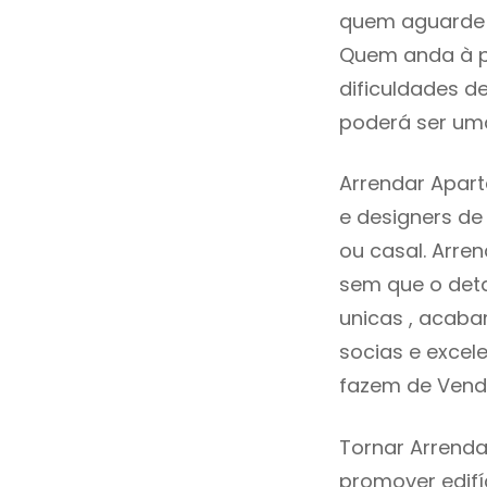
quem aguarde a
Quem anda à p
dificuldades d
poderá ser uma
Arrendar Apar
e designers d
ou casal. Arr
sem que o deta
unicas , acaba
socias e excele
fazem de Vend
Tornar Arrenda
promover edifí