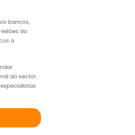
dos bancos,
-leilões do
cos a
endar
al do sector.
specialistas