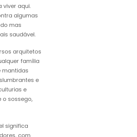
viver aqui.
ontra algumas
cado mas
ais saudável.
sos arquitetos
alquer família
e mantidas
eslumbrantes e
ulturias e
e o sossego,
 significa
adores, com