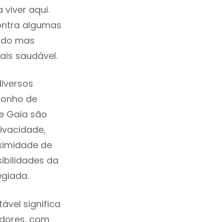
viver aqui.
ontra algumas
cado mas
ais saudável.
iversos
sonho de
De Gaia são
ivacidade,
ximidade de
sibilidades da
legiada.
vel significa
adores, com