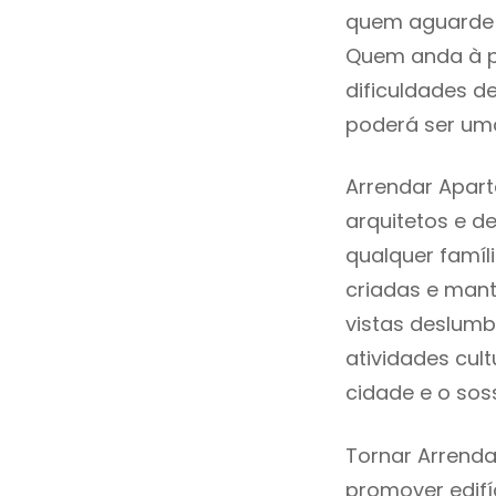
quem aguarde a
Quem anda à p
dificuldades d
poderá ser uma
Arrendar Apar
arquitetos e 
qualquer famíl
criadas e mant
vistas deslumb
atividades cult
cidade e o sos
Tornar Arrenda
promover edifí