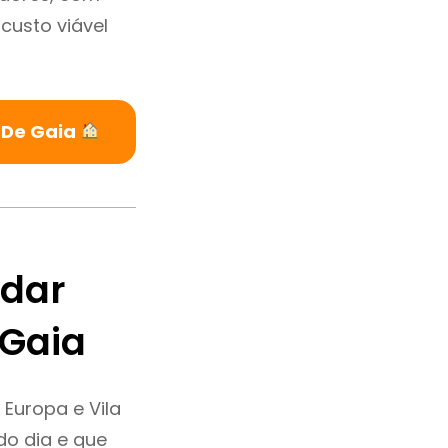
custo viável
 De Gaia
ndar
 Gaia
Europa e Vila
o dia e que