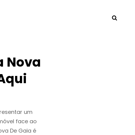
Searc
a Nova
Aqui
presentar um
móvel face ao
ova De Gaia é