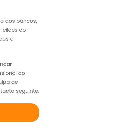
to dos bancos,
-leilões do
cos a
endar
sional do
uipa de
tacto seguinte.