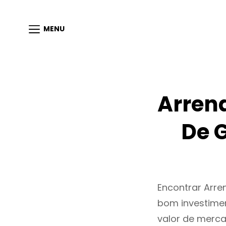
MENU
Arren
De 
Encontrar Arr
bom investimen
valor de merc