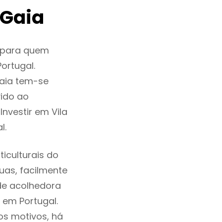
 Gaia
o para quem
ortugal.
Gaia tem-se
ido ao
nvestir em Vila
l.
iculturais do
ruas, facilmente
de acolhedora
 em Portugal.
os motivos, há