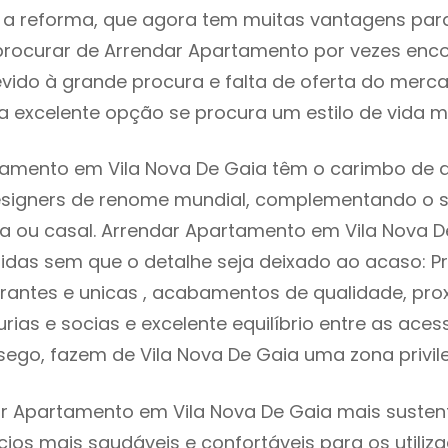
 reforma, que agora tem muitas vantagens para 
rocurar de Arrendar Apartamento por vezes enc
evido à grande procura e falta de oferta do mer
 excelente opção se procura um estilo de vida m
tamento em Vila Nova De Gaia têm o carimbo de d
designers de renome mundial, complementando o 
ia ou casal. Arrendar Apartamento em Vila Nova 
idas sem que o detalhe seja deixado ao acaso: Pr
rantes e unicas , acabamentos de qualidade, pro
urias e socias e excelente equilíbrio entre as aces
sego, fazem de Vila Nova De Gaia uma zona privi
r Apartamento em Vila Nova De Gaia mais sustentá
cios mais saudáveis e confortáveis para os utiliz