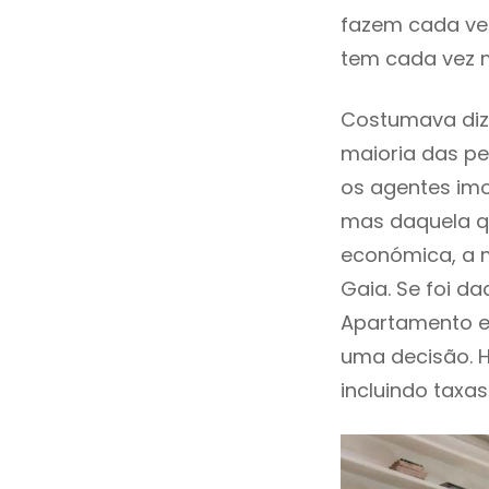
fazem cada vez
tem cada vez m
Costumava diz
maioria das pe
os agentes imo
mas daquela qu
económica, a m
Gaia. Se foi d
Apartamento e
uma decisão. 
incluindo taxas