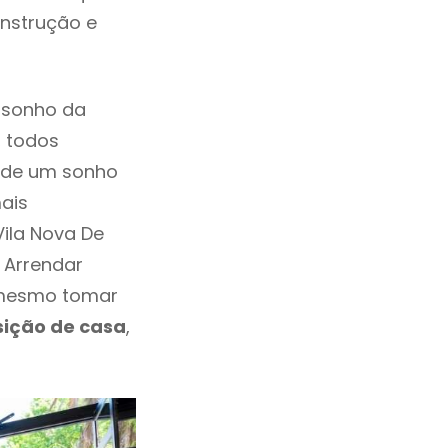
onstrução e
 sonho da
, todos
a de um sonho
ais
ila Nova De
 Arrendar
 mesmo tomar
sição de casa
,